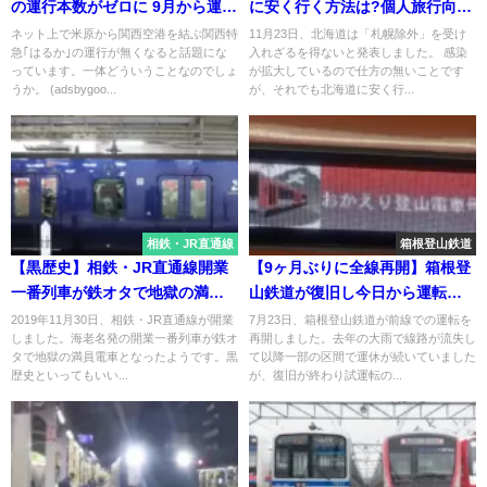
の運行本数がゼロに 9月から運休
に安く行く方法は?個人旅行向け
が28本から42本に拡大 新車導入
まとめ
ネット上で米原から関西空港を結ぶ関西特
11月23日、北海道は「札幌除外」を受け
急｢はるか｣の運行が無くなると話題にな
入れざるを得ないと発表しました。 感染
もニート状態
っています。一体どういうことなのでしょ
が拡大しているので仕方の無いことです
うか。 (adsbygoo...
が、それでも北海道に安く行...
相鉄・JR直通線
箱根登山鉄道
【黒歴史】相鉄・JR直通線開業
【9ヶ月ぶりに全線再開】箱根登
一番列車が鉄オタで地獄の満員
山鉄道が復旧し今日から運転再
電車に 特急新宿行きで
開 臨時のロマンスカーも
2019年11月30日、相鉄・JR直通線が開業
7月23日、箱根登山鉄道が前線での運転を
しました。海老名発の開業一番列車が鉄オ
再開しました。去年の大雨で線路が流失し
タで地獄の満員電車となったようです。黒
て以降一部の区間で運休が続いていました
歴史といってもいい...
が、復旧が終わり試運転の...