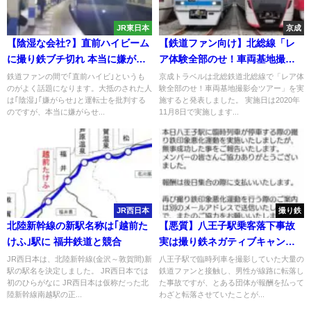
JR東日本
京成
【陰湿な会社?】直前ハイビーム
【鉄道ファン向け】北総線「レ
に撮り鉄ブチ切れ 本当に嫌がら
ア体験全部のせ！車両基地撮影
せ目的なのか?
会ツアー」 7500形引き上げ線
鉄道ファンの間で｢直前ハイビ｣というも
京成トラベルは北総鉄道北総線で「レア体
のがよく話題になります。大抵のされた人
験全部のせ！車両基地撮影会ツアー」を実
乗車体験も
は｢陰湿｣｢嫌がらせ｣と運転士を批判する
施すると発表しました。 実施日は2020年
のですが、本当に嫌がらせ...
11月8日で実施します...
JR西日本
撮り鉄
北陸新幹線の新駅名称は｢越前た
【悪質】八王子駅乗客落下事故
けふ｣駅に 福井鉄道と競合
実は撮り鉄ネガティブキャンペ
ーンのため報酬を払って自作自
JR西日本は、北陸新幹線(金沢～敦賀間)新
八王子駅で臨時列車を撮影していた大量の
駅の駅名を決定しました。 JR西日本では
鉄道ファンと接触し、男性が線路に転落し
演をしていた
初のひらがなに JR西日本は仮称だった北
た事故ですが、とある団体が報酬を払って
陸新幹線南越駅の正...
わざと転落させていたことが...