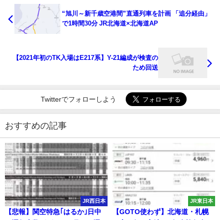
“旭川～新千歳空港間”直通列車を計画 「追分経由」
で1時間30分 JR北海道×北海道AP
【2021年初のTK入場はE217系】Y-21編成が検査の
ため回送
Twitterでフォローしよう
おすすめの記事
JR西日本
JR東日本
【悲報】関空特急｢はるか｣日中
【GOTO使わず】北海道・札幌