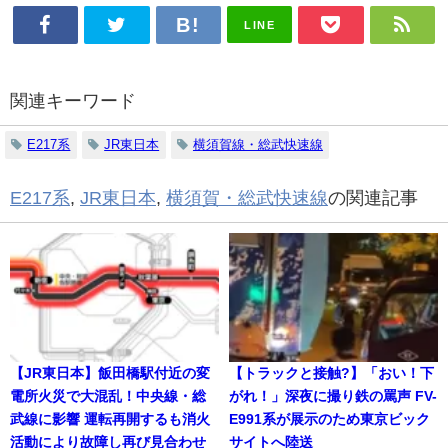
LINE
関連キーワード
E217系
JR東日本
横須賀線・総武快速線
E217系
,
JR東日本
,
横須賀・総武快速線
の関連記事
【JR東日本】飯田橋駅付近の変
【トラックと接触?】「おい！下
電所火災で大混乱！中央線・総
がれ！」深夜に撮り鉄の罵声 FV-
武線に影響 運転再開するも消火
E991系が展示のため東京ビック
活動により故障し再び見合わせ
サイトへ陸送