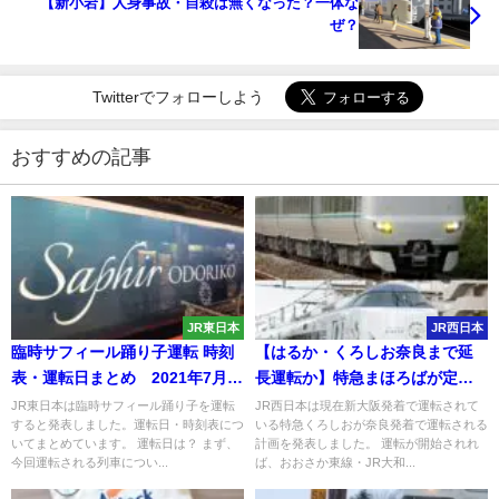
【新小岩】人身事故・自殺は無くなった？一体な
ぜ？
Twitterでフォローしよう
おすすめの記事
JR東日本
JR西日本
臨時サフィール踊り子運転 時刻
【はるか・くろしお奈良まで延
表・運転日まとめ 2021年7月1
長運転か】特急まほろばが定期
日～9月30日
列車化へ2023年春ダイヤ改正予
JR東日本は臨時サフィール踊り子を運転
JR西日本は現在新大阪発着で運転されて
すると発表しました。運転日・時刻表につ
いる特急くろしおが奈良発着で運転される
測
いてまとめています。 運転日は？ まず、
計画を発表しました。 運転が開始されれ
今回運転される列車につい...
ば、おおさか東線・JR大和...