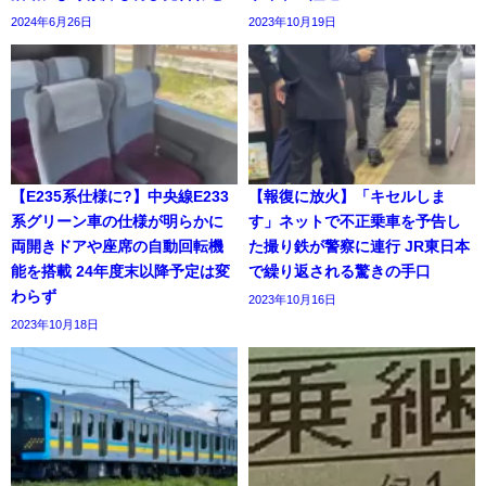
2024年6月26日
2023年10月19日
【E235系仕様に?】中央線E233
【報復に放火】「キセルしま
系グリーン車の仕様が明らかに
す」ネットで不正乗車を予告し
両開きドアや座席の自動回転機
た撮り鉄が警察に連行 JR東日本
能を搭載 24年度末以降予定は変
で繰り返される驚きの手口
わらず
2023年10月16日
2023年10月18日