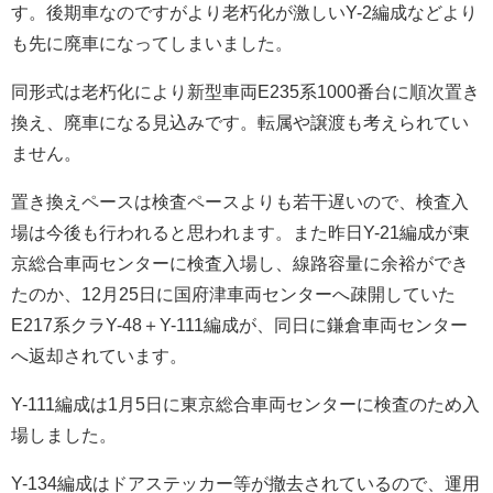
す。後期車なのですがより老朽化が激しいY-2編成などより
も先に廃車になってしまいました。
同形式は老朽化により新型車両E235系1000番台に順次置き
換え、廃車になる見込みです。転属や譲渡も考えられてい
ません。
置き換えペースは検査ペースよりも若干遅いので、検査入
場は今後も行われると思われます。また昨日Y-21編成が東
京総合車両センターに検査入場し、線路容量に余裕ができ
たのか、12月25日に国府津車両センターへ疎開していた
E217系クラY-48＋Y-111編成が、同日に鎌倉車両センター
へ返却されています。
Y-111編成は1月5日に東京総合車両センターに検査のため入
場しました。
Y-134編成はドアステッカー等が撤去されているので、運用