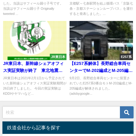
した。当該はサフィール踊り子号です。
京都駅～七条駅間を結ぶ循環バス「京阪七
ル利用で片道100円に割引も
当該はサフィール踊り子 Originally
条－京都ステーションループバス」を運行
tweeted ...
すると発表しました。...
JR東日本
E257系
JR東日本、新幹線シェアオフィ
【E257系解体】長野総合車両セ
ス実証実験が終了 東北地震に
ンターでM-202編成とM-205編成
翻弄される
が解体 あの黒塗り編成も
JR東日本は2021年2月1日から予定されて
9月2日、長野総合車両センターに留置さ
いた新幹線シェアオフィス実証実験期間が
れていたE257系0番台モトM-202編成とM-
26日終了しました。 今回の実証実験は
205編成が解体されました。
KDDIやヤマハなど...
(adsbygoogle...
鉄道会社から記事を探す