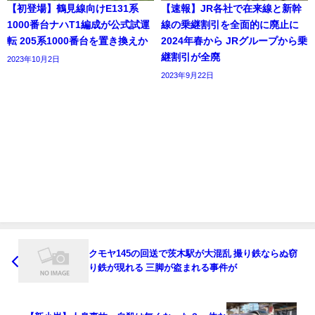
【初登場】鶴見線向けE131系
【速報】JR各社で在来線と新幹
1000番台ナハT1編成が公式試運
線の乗継割引を全面的に廃止に
転 205系1000番台を置き換えか
2024年春から JRグループから乗
継割引が全廃
2023年10月2日
2023年9月22日
クモヤ145の回送で茨木駅が大混乱 撮り鉄ならぬ窃
り鉄が現れる 三脚が盗まれる事件が