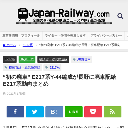
運営者情報 プロフィール
ライター・仲間を募集します
プライバシーポリシー
ホーム
E217系
“初の廃車” E217系Y-44編成が長野に廃車配給 E217系動向ま
とめ
E217系
JR東日本
横須賀・総武快速線
JR東日本
横須賀線・総武快速線
E217系
“初の廃車” E217系Y-44編成が長野に廃車配給
E217系動向まとめ
2021年1月5日
LINE
1月5日、E217系クラY-44編成が長野総合車両センターに廃