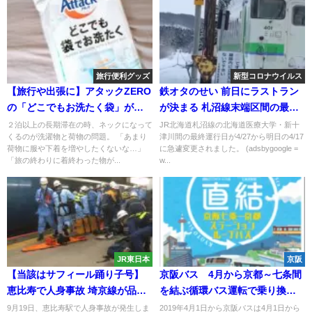
旅行便利グッズ
新型コロナウイルス
【旅行や出張に】アタックZERO
鉄オタのせい 前日にラストラン
の「どこでもお洗たく袋」が身
が決まる 札沼線末端区間の最終
軽になって便利すぎた
運行日が4/17に変更
２泊以上の長期滞在の時、ネックになって
JR北海道札沼線の北海道医療大学・新十
くるのが洗濯物と荷物の問題。 「あまり
津川間の最終運行日が4/27から明日の4/17
荷物に服や下着を増やしたくないな…」
に急遽変更されました。 (adsbygoogle =
「旅の終わりに着終わった物が...
w...
JR東日本
京阪
【当該はサフィール踊り子号】
京阪バス 4月から京都～七条間
恵比寿で人身事故 埼京線が品川
を結ぶ循環バス運転で乗り換え
行きに
が便利に 京阪電車や関連ホテ
9月19日、恵比寿駅で人身事故が発生しま
2019年4月1日から京阪バスは4月1日から