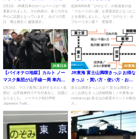
怒りの声が
2月1日、JR東日本のホームページが一部
近鉄80000系「ひのとり」が鉄道友の会
更新されました。その内容が、多くの方を
「ブルーリボン賞」を受賞決定となったこ
中心に話題となっています。 みどりの窓
とを発表しました。 なぜ「ひのとり」が
口 廃止相次ぐ 越後湯沢...
ブルーリボン賞？ 受賞理...
JR東日本
JR東海
【バイオテロ地獄】カルト ノー
JR東海 富士山満喫きっぷ お得な
マスク集団が山手線一周 車内を
きっぷ ・買い方・使い方・おす
占拠しライブ配信 ｢子どもにワク
すめスポットを紹介！
1月16日、マスク着用に反対するカルト集
富士山満喫きっぷとは？ 富士山満喫きっ
団が、山手線車内でデモ行為をし、話題に
ぷ｜お得なきっぷ詳細情報｜ＪＲ東海 (jr-
チン打たせない｣｢マスクを外し
なりました。 ノーマスク犯行声明
central.co.jp) 富士山の絶景ポイントや観光
てノーマルに戻す｣
Japanese Truth...
ス...