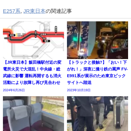
E257系
,
JR東日本
の関連記事
【JR東日本】飯田橋駅付近の変
【トラックと接触?】「おい！下
電所火災で大混乱！中央線・総
がれ！」深夜に撮り鉄の罵声 FV-
武線に影響 運転再開するも消火
E991系が展示のため東京ビック
活動により故障し再び見合わせ
サイトへ陸送
2024年6月26日
2023年10月19日