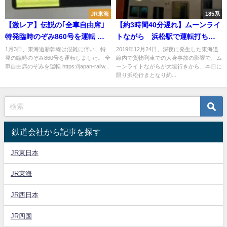
JR東海
185系
【激レア】伝説の｢全車自由席｣
【約3時間40分遅れ】ムーンライ
特発臨時のぞみ860号を運転 激
トながら 浜松駅で運転打ち切
混みすぎて突如設定
り 東海道線内人身事故の影響
1月3日、東海道新幹線は混雑に伴い、特
2019年12月24日、深夜に発生した東海道
発の臨時のぞみ860号を運転しました。 全
線内で貨物列車での人身事故の影響で、ム
で
車自由席のぞみを運転 https://japan-railw...
ーンライトながらが大垣行きから、本日に
限り浜松行きとなり約...
鉄道会社から記事を探す
JR東日本
JR東海
JR西日本
JR四国