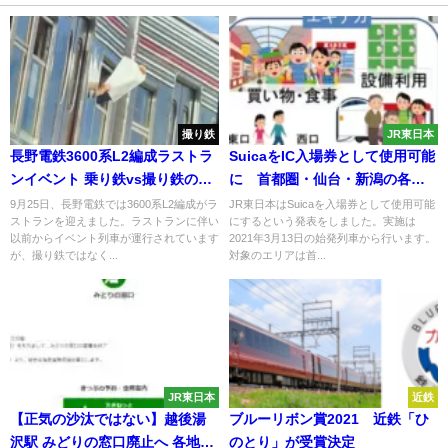
撮り鉄
JR東日本
長野電鉄3600系L2編成ラストラ
SuicaをIC入場券として使用可能
ンイベント 乗り鉄vs撮り鉄の争
に 首都圏・仙台・新潟の各駅
い 幼稚な行動が重大事故に
で実施
9月25日、長野電鉄では3600系L2編成がラ
JR東日本はSuicaを入場券として使用可能
ストランを迎えました。ラストランに伴い
にするという発表をしました。実施は
以前からイベント列車が運行されています
2021年3月13日の始発列車から行います。
が、撮り鉄ではなく...
対象のエリアは首...
JR東日本
近鉄
【正気の沙汰ではない】越後湯
ブルーリボン賞2021 近鉄「ひ
沢駅 みどりの窓口廃止へ 各地で
のとり」が受賞決定