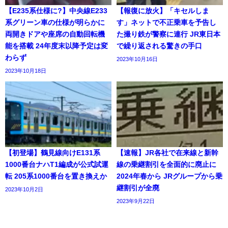
【E235系仕様に?】中央線E233
【報復に放火】「キセルしま
系グリーン車の仕様が明らかに
す」ネットで不正乗車を予告し
両開きドアや座席の自動回転機
た撮り鉄が警察に連行 JR東日本
能を搭載 24年度末以降予定は変
で繰り返される驚きの手口
わらず
2023年10月16日
2023年10月18日
【初登場】鶴見線向けE131系
【速報】JR各社で在来線と新幹
1000番台ナハT1編成が公式試運
線の乗継割引を全面的に廃止に
転 205系1000番台を置き換えか
2024年春から JRグループから乗
継割引が全廃
2023年10月2日
2023年9月22日