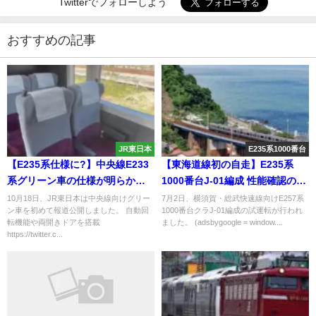
Twitterでフォローしよう
おすすめの記事
JR東日本
E235系1000番台
【E235系仕様に?】中央線E233
【東海道線初の自走】E235系
系グリーン車の仕様が明らかに
1000番台J-01編成 性能確認のた
両開きドアや座席の自動回転機
め試運転
10月18日、JR東日本は中央線向けグリー
7月2日、横須賀・総武快速線向けE257系
ン車を初めて報道公開しました。 自動回
1000番台クラJ-01編成の試運転が行われ
能を搭載 24年度末以降予定は変
転機能や両開きドアを搭載
ました。 (adsbygoogle = window....
わらず
https://twitter.c...