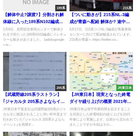
189系
215系
【解体中止?譲渡?】分割され解
【ついに動きが】215系NL-3編
体線に入った189系N102編成が
成が青森へ配給 解体か? 途中土
留置線に戻り再び6両編成に組成
砂崩れでたどり着けない恐れも
1月8日、長野総合車両センターで解体さ
5月17日、215系コツNL-3編成が青森車両
れる寸前だった189系N102編成にイレギュ
センターに向けて配給輸送されています。
座席だけ撤去
ラーな動きがありました。 (adsbygoogle
215系が青森へ https://twitter.co...
= w...
205系
JR東日本
【武蔵野線205系ラストラン】
【JR東日本】現実となった終電
｢ジャカルタ 205系さよならイベ
ダイヤ繰り上げの概要 2021年春
ント｣は撮影マナー悪化で中止の
から実施 減便だけではなく増発
JR東日本千葉支社は武蔵野線205系がジャ
JR東日本は保守作業時間を拡大すること
カルタに移譲されることに伴い昨年度まで
を目的とした終電時刻の繰り上げを2021
可能性 ｢遺恨なく｣送り出したい
や臨時列車の運行も
行われていた｢ジャカルタ 205系さよなら
年春により実施します。以前から言われて
と新習志野駅社員一同が鉄道フ
イベント｣を再開す...
きたことですが今回はその...
ァンに協力を強く呼びかける