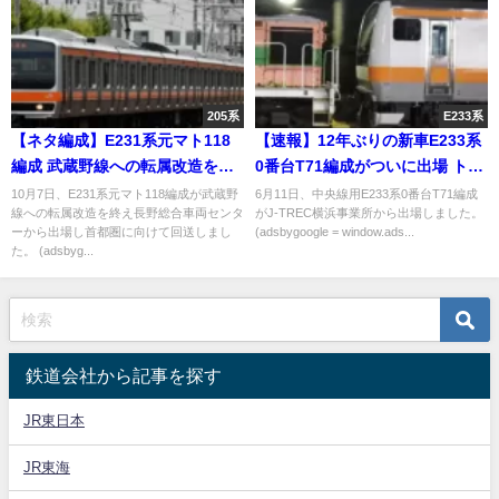
205系
E233系
【ネタ編成】E231系元マト118
【速報】12年ぶりの新車E233系
編成 武蔵野線への転属改造を終
0番台T71編成がついに出場 トイ
えNN出場回送 E231系の転属は
レは付いておらずグリーン車も
10月7日、E231系元マト118編成が武蔵野
6月11日、中央線用E233系0番台T71編成
線への転属改造を終え長野総合車両センタ
がJ-TREC横浜事業所から出場しました。
これで見納め
非対応か 京葉線転属疑惑やスジ
ーから出場し首都圏に向けて回送しまし
(adsbygoogle = window.ads...
流出も
た。 (adsbyg...
鉄道会社から記事を探す
JR東日本
JR東海