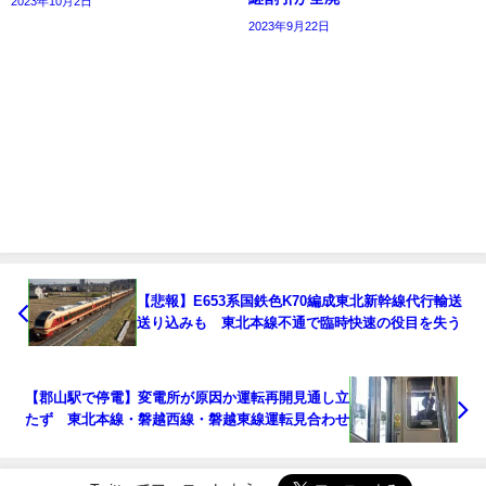
2023年10月2日
2023年9月22日
【悲報】E653系国鉄色K70編成東北新幹線代行輸送
送り込みも 東北本線不通で臨時快速の役目を失う
【郡山駅で停電】変電所が原因か運転再開見通し立
たず 東北本線・磐越西線・磐越東線運転見合わせ