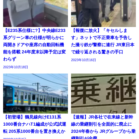
【E235系仕様に?】中央線E233
【報復に放火】「キセルしま
系グリーン車の仕様が明らかに
す」ネットで不正乗車を予告し
両開きドアや座席の自動回転機
た撮り鉄が警察に連行 JR東日本
能を搭載 24年度末以降予定は変
で繰り返される驚きの手口
わらず
2023年10月16日
2023年10月18日
【初登場】鶴見線向けE131系
【速報】JR各社で在来線と新幹
1000番台ナハT1編成が公式試運
線の乗継割引を全面的に廃止に
転 205系1000番台を置き換えか
2024年春から JRグループから乗
継割引が全廃