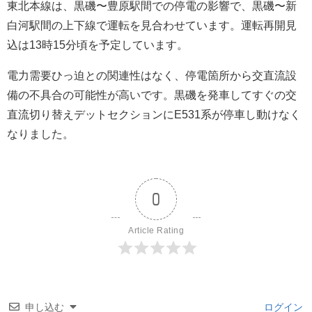
東北本線は、黒磯〜豊原駅間での停電の影響で、黒磯〜新
白河駅間の上下線で運転を見合わせています。運転再開見
込は13時15分頃を予定しています。
電力需要ひっ迫との関連性はなく、停電箇所から交直流設
備の不具合の可能性が高いです。黒磯を発車してすぐの交
直流切り替えデットセクションにE531系が停車し動けなく
なりました。
0
Article Rating
申し込む
ログイン