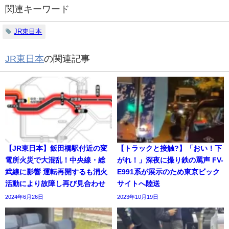
関連キーワード
JR東日本
JR東日本
の関連記事
【JR東日本】飯田橋駅付近の変
【トラックと接触?】「おい！下
電所火災で大混乱！中央線・総
がれ！」深夜に撮り鉄の罵声 FV-
武線に影響 運転再開するも消火
E991系が展示のため東京ビック
活動により故障し再び見合わせ
サイトへ陸送
2024年6月26日
2023年10月19日