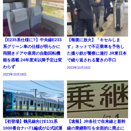
【E235系仕様に?】中央線E233
【報復に放火】「キセルしま
系グリーン車の仕様が明らかに
す」ネットで不正乗車を予告し
両開きドアや座席の自動回転機
た撮り鉄が警察に連行 JR東日本
能を搭載 24年度末以降予定は変
で繰り返される驚きの手口
わらず
2023年10月16日
2023年10月18日
【初登場】鶴見線向けE131系
【速報】JR各社で在来線と新幹
1000番台ナハT1編成が公式試運
線の乗継割引を全面的に廃止に