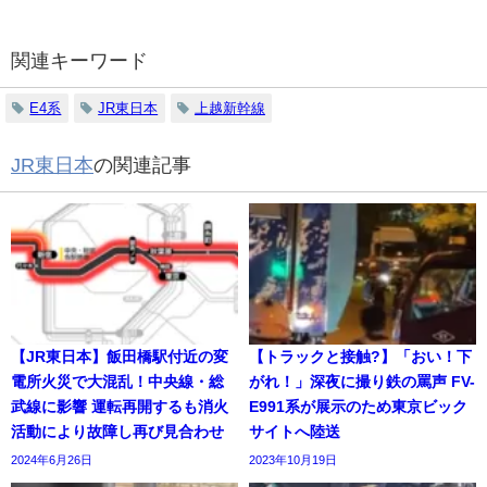
関連キーワード
E4系
JR東日本
上越新幹線
JR東日本
の関連記事
【JR東日本】飯田橋駅付近の変
【トラックと接触?】「おい！下
電所火災で大混乱！中央線・総
がれ！」深夜に撮り鉄の罵声 FV-
武線に影響 運転再開するも消火
E991系が展示のため東京ビック
活動により故障し再び見合わせ
サイトへ陸送
2024年6月26日
2023年10月19日