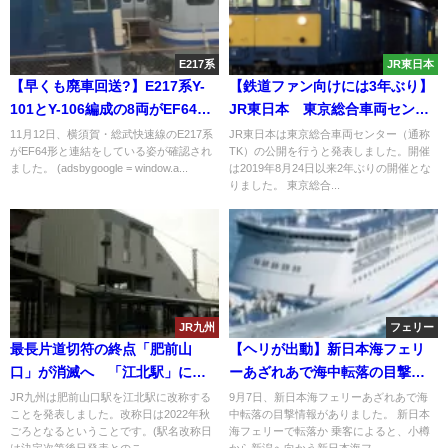
E217系
JR東日本
【早くも廃車回送?】E217系Y-
【鉄道ファン向けには3年ぶり】
101とY-106編成の8両がEF64機
JR東日本 東京総合車両センタ
関車と連結 E235系置き換え発表
ー（TK）公開2021 クモヤ143
11月12日、横須賀・総武快速線のE217系
JR東日本は東京総合車両センター（通称
がEF64形と連結をしている姿が確認され
TK）の公開を行うと発表しました。開催
で余命宣告済み
形も登場
ました。 (adsbygoogle = window.a...
は2019年8月24日以来2年ぶりの開催とな
りました。 東京総合...
JR九州
フェリー
最長片道切符の終点「肥前山
【ヘリが出動】新日本海フェリ
口」が消滅へ 「江北駅」に改
ーあざれあで海中転落の目撃情
称へ
報 捜索のため到着時間未定に
JR九州は肥前山口駅を江北駅に改称する
9月7日、新日本海フェリーあざれあで海
ことを発表しました。改称日は2022年秋
中転落の目撃情報がありました。 新日本
ごろとなるということです。(駅名改称日
海フェリーで転落か 乗客によると、小樽
は決定次第後日発表とのこ...
から新潟へ向かう新日本海フ...