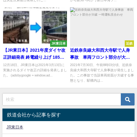
JR東日本
近鉄
【JR東日本】2021年度ダイヤ改
近鉄奈良線大和西大寺駅で人身
正詳細発表 終電繰り上げ 185
事故 車両フロント部分が大破
系・E4系が引退 E131系投入
一時運転見合わせ
12月18日、JR東日本は2021年3月13日に
2021年7月30日、午前8時03分頃、近鉄奈
実施されるダイヤ改正の詳細を発表しまし
良線大和西大寺駅で人身事故が発生しまし
た。 (adsbygoogle = window.ad...
た。この事故で当該車両前面が大破する事
態となり、駅構内は...
鉄道会社から記事を探す
JR東日本