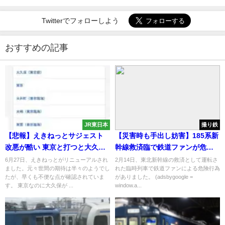
Twitterでフォローしよう
おすすめの記事
JR東日本
撮り鉄
【悲報】えきねっとサジェスト
【災害時も手出し妨害】185系新
改悪が酷い 東京と打つと大久保
幹線救済臨で鉄道ファンが危険
がトップに 阿波大宮問題は?
行為 鉄オタ専用列車か
6月27日、えきねっとがリニューアルされ
2月14日、東北新幹線の救済として運転さ
ました。元々世間の期待は半々のようでし
れた臨時列車で鉄道ファンによる危険行為
たが、早くも不便な点が確認されていま
がありました。 (adsbygoogle =
す。 東京なのに大久保が ...
window.a...