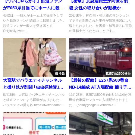
【ついにやらかす】鉄道ファン
【衝撃】京急運転士が同僚を刺
がE653系目当てにホームに殺到
殺 女性の取り合いが動機か
撮影のため一般人を突き飛ばし
4月2日、一般人がホーム上で撮影をして
20日未明、神奈川・横浜市のマンション
いた鉄道ファンが線路上に転落しました。
で男性が刺殺された事件が報道機関により
線路に転落 知らんぷりで撮影継
鉄道ファンが一般人を突き落とす
報じられました。被害者・加害者共に京急
続も
Originally twee...
の運転士だったとのことです...
撮り鉄
E257系2500番台
大宮駅でバラエティチャンネル
【最後の配給】E257系500番台
と撮り鉄が乱闘 ｢虫虫探検隊｣が
NB-14編成 AT入場配給 踊り子付
情報リークか 動画全削除・鍵垢
属編成としては4編成目
8月18日、大宮駅でバラエティチャンネル
11月25日、E257系500番台NB-14編成が秋
と鉄道ファンによる騒動がありました。
田総合車両センターに入場配給されまし
に
バラエティvs撮り鉄 https://twitter.com/...
た。 (adsbygoogle = window.a...