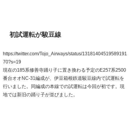
初試運転が駿豆線
https://twitter.com/Tojo_Airways/status/13181404519589191
70?s=19
現在の185系修善寺踊り子に置き換わる予定のE257系2500
番台オオNC-31編成が、伊豆箱根鉄道駿豆線内で試運転を
行いました。同編成の本線での試運転は今回が初です。現
地では新旧の踊り子が並びました。