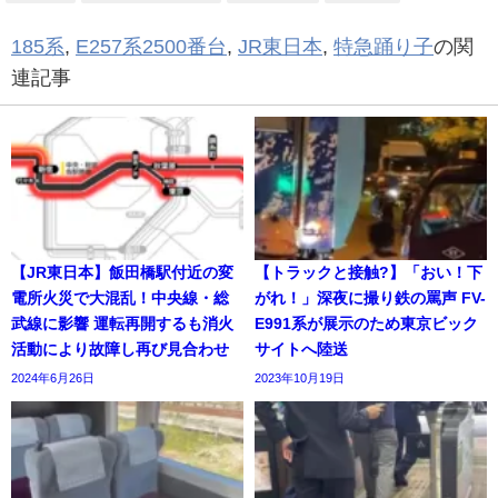
185系
,
E257系2500番台
,
JR東日本
,
特急踊り子
の関
連記事
【JR東日本】飯田橋駅付近の変
【トラックと接触?】「おい！下
電所火災で大混乱！中央線・総
がれ！」深夜に撮り鉄の罵声 FV-
武線に影響 運転再開するも消火
E991系が展示のため東京ビック
活動により故障し再び見合わせ
サイトへ陸送
2024年6月26日
2023年10月19日