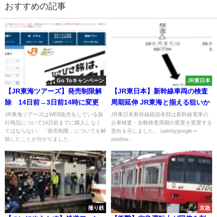
おすすめの記事
Go Toキャンペーン
JR東日本
【JR東海ツアーズ】発売制限解
【JR東日本】新幹線車両の検査
除 14日前→3日前14時に変更
周期延伸 JR東海と揃える狙いか
JR東海ツアーズはWEB販売をしている旅
JR東日本新幹線統括本部は新幹線電車の
行商品について14日前までに購入しなく
台車検査・全般検査周期の変更を変更する
てはならない、「発売制限」についてを解
意向を示しました。 (adsbygoogle =
除したことが分かりました...
window....
撮り鉄
京急