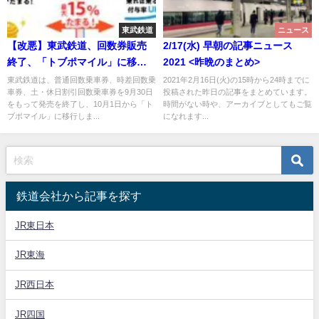
東武鉄道
ニュース
【改悪】東武鉄道、回数券販売
2/17(水) 早朝の記事ニュース
終了、「トブポマイル」に移行
2021 <昨晩のまとめ>
へ
東武鉄道は、普通回数乗車券、時差回数乗
2021年2月16日(火)の15時から24時までに
車券、土・休日割引回数乗車券を9月30日
投稿された昨日の記事をまとめています。
をもって発売を終了し、10月1日から「ト
時間がない時や、アーカイブとしてもご覧
ブポマイル」に移行しま...
になれます...
鉄道会社から記事を探す
JR東日本
JR東海
JR西日本
JR四国