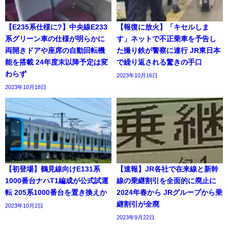
【E235系仕様に?】中央線E233
【報復に放火】「キセルしま
系グリーン車の仕様が明らかに
す」ネットで不正乗車を予告し
両開きドアや座席の自動回転機
た撮り鉄が警察に連行 JR東日本
能を搭載 24年度末以降予定は変
で繰り返される驚きの手口
わらず
2023年10月16日
2023年10月18日
【初登場】鶴見線向けE131系
【速報】JR各社で在来線と新幹
1000番台ナハT1編成が公式試運
線の乗継割引を全面的に廃止に
転 205系1000番台を置き換えか
2024年春から JRグループから乗
継割引が全廃
2023年10月2日
2023年9月22日