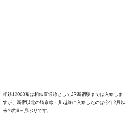
相鉄12000系は相鉄直通線としてJR新宿駅までは入線しま
すが、新宿以北の埼京線・川越線に入線したのは今年2月以
来の約8ヶ月ぶりです。