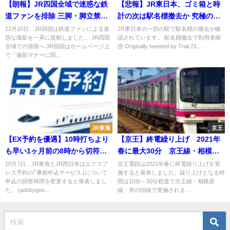
【朗報】JR四国全域で迷惑な鉄
【悲報】JR東日本、ゴミ箱と時
道ファンを排除 三脚・脚立禁
計の次は駅名標撤去か 究極のコ
止、乗客への配慮徹底など規制
ストカット
12月15日、JR四国は鉄道ファンによる迷
JR東日本の一部の駅で駅名標の撤去が確
惑な撮影を一斉に規制しました。 JR四国
認されています。 駅名標撤去で利用者困
強化へ
全域での排除へ JR四国はホームページ上
惑 Originally tweeted by Trail 21...
で「撮影マナーに関...
JR東海
京王
【EX予約を優遇】10時打ちより
【京王】終電繰り上げ 2021年
も早い1ヶ月前の8時から切符を
春に最大30分 京王線・相模原
予約できるように変更
線・井の頭線で実施
10月7日、JR東海とJR西日本はエクスプ
京王電鉄は2021年春に終電繰り上げを実
レス予約の｢事前申込サービス｣について
施すると発表しました。繰り上げとなる時
申込の回答時間を変更すると発表しまし
間は10分～30分程度で京王線・相模原
た。 (adsbygoo...
線・井の頭線で実施されま...