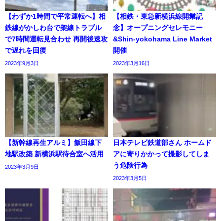
【わずか1時間で平常運転へ】相
【相鉄・東急新横浜線開業記
鉄線がかしわ台で架線トラブル
念】オープニングセレモニー
で7時間運転見合わせ 再開後速攻
&Shin-yokohama Line Market
で遅れを回復
開催
2023年9月3日
2023年3月16日
【新幹線再生アルミ】飯田線下
日本テレビ鉄道部さん ホームド
地駅改築 新横浜駅待合室へ活用
アに寄りかかって撮影してしま
う危険行為
2023年3月9日
2023年3月5日