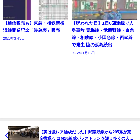
【通信販売も】東急・相鉄新横
【呪われた日】1日6回連続で人
浜線開業記念「時刻表」販売
身事故 青梅線・武蔵野線・京急
線・相鉄線・小田急線・西武線
2023年3月3日
で発生 陸の孤島続出
2022年1月15日
【実は激レア編成だった】武蔵野線から205系が完
全撤退 ケヨM20編成がラストランを迎え多くの人に