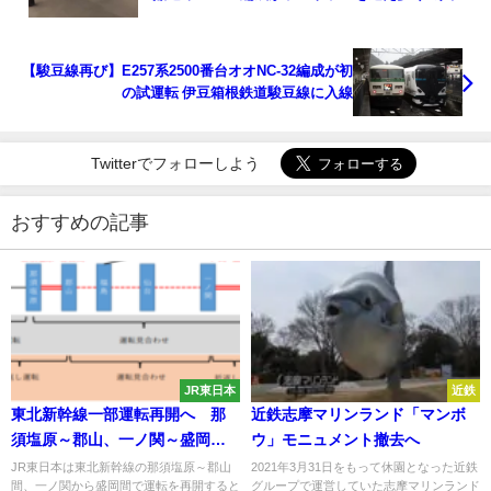
見送られる
【駿豆線再び】E257系2500番台オオNC-32編成が初
の試運転 伊豆箱根鉄道駿豆線に入線
Twitterでフォローしよう
おすすめの記事
JR東日本
近鉄
東北新幹線一部運転再開へ 那
近鉄志摩マリンランド「マンボ
須塩原～郡山、一ノ関～盛岡間
ウ」モニュメント撤去へ
で 22日から
JR東日本は東北新幹線の那須塩原～郡山
2021年3月31日をもって休園となった近鉄
間、一ノ関から盛岡間で運転を再開すると
グループで運営していた志摩マリンランド