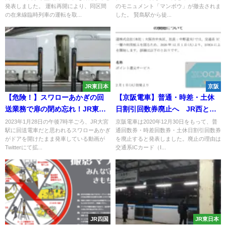
発表しました。 運転再開により、同区間
のモニュメント「マンボウ」が撤去されま
の在来線臨時列車の運転を取...
した。 賢島駅から徒...
JR東日本
京阪
【危険！】スワローあかぎの回
【京阪電車】普通・時差・土休
送業務で扉の閉め忘れ！JR東日
日割引回数券廃止へ JR西と同
本の失態
様のICOCAポイントで還元を12
2023年1月28日の午後7時半ごろ、JR大宮
京阪電車は2020年12月30日をもって、普
駅に回送電車だと思われるスワローあかぎ
通回数券・時差回数券・土休日割引回数券
月から開始 交通系ICカード利
がドアを開けたまま発車している動画が
を廃止すると発表しました。廃止の理由は
用が増えたため
Twitterにて拡...
交通系ICカード（I...
JR四国
JR東日本