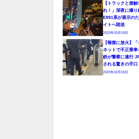
【トラックと接触
れ！」深夜に撮り鉄
E991系が展示の
イトへ陸送
2023年10月19日
【報復に放火】「
ネットで不正乗車
鉄が警察に連行 J
される驚きの手口
2023年10月16日