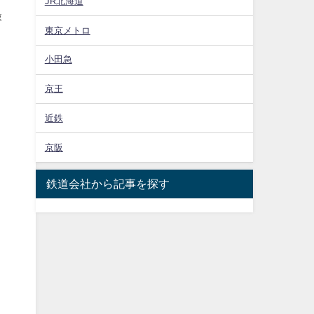
JR北海道
撮
東京メトロ
小田急
京王
近鉄
京阪
鉄道会社から記事を探す