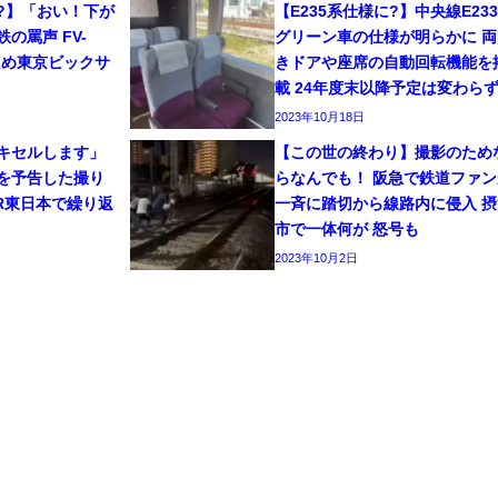
?】「おい！下が
【E235系仕様に?】中央線E23
の罵声 FV-
グリーン車の仕様が明らかに 両
ため東京ビックサ
きドアや座席の自動回転機能を
載 24年度末以降予定は変わら
2023年10月18日
キセルします」
【この世の終わり】撮影のため
を予告した撮り
らなんでも！ 阪急で鉄道ファン
R東日本で繰り返
一斉に踏切から線路内に侵入 摂
市で一体何が 怒号も
2023年10月2日