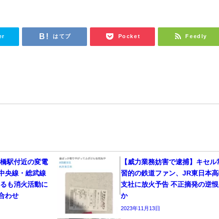
er
はてブ
Pocket
Feedly
田橋駅付近の変電
【威力業務妨害で逮捕】キセル
中央線・総武線
習的の鉄道ファン、JR東日本高
するも消火活動に
支社に放火予告 不正摘発の逆恨
合わせ
か
2023年11月13日