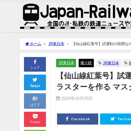
ホーム
JR東日本
【仙山線紅葉号】試運転の段階な
JR東日本
撮り鉄
JR東日本
シェア
【仙山線紅葉号】試
ラスターを作る マス
Tweet
B!
2020年10月25日
はてブ
Facebook
Twitte
Pocket