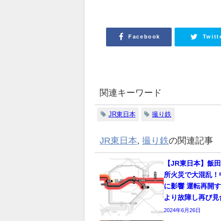
Facebook
Twitt
関連キーワード
JR東日本
撮り鉄
JR東日本
,
撮り鉄
の関連記事
【JR東日本】飯
所火災で大混乱！
に影響 運転再開
より故障し再び見
2024年6月26日