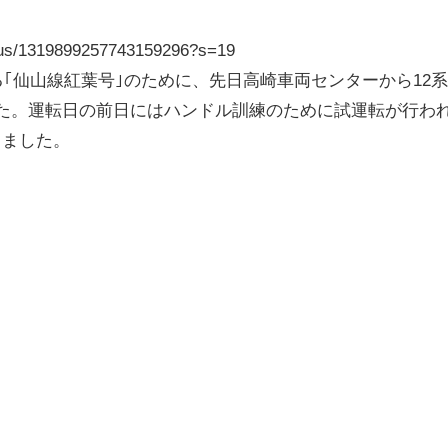
tatus/1319899257743159296?s=19
る｢仙山線紅葉号｣のために、先日高崎車両センターから12
た。運転日の前日にはハンドル訓練のために試運転が行わ
きました。