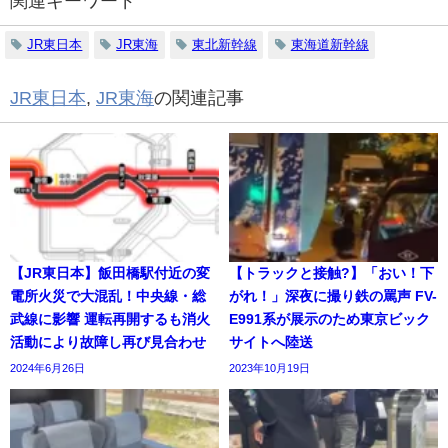
関連キーワード
JR東日本
JR東海
東北新幹線
東海道新幹線
JR東日本
,
JR東海
の関連記事
【JR東日本】飯田橋駅付近の変
【トラックと接触?】「おい！下
電所火災で大混乱！中央線・総
がれ！」深夜に撮り鉄の罵声 FV-
武線に影響 運転再開するも消火
E991系が展示のため東京ビック
活動により故障し再び見合わせ
サイトへ陸送
2024年6月26日
2023年10月19日