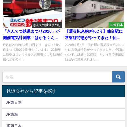
きんてつ鉄道まつり
JR東日本
「きんてつ鉄道まつり2020」が
【震災以来約9年ぶり】仙台駅に
開催電気計測車「はかるくん」
常磐線特急がやってきた！仙台
保線マルタイの動画配信も
直通特急復活へ E657系K7編成
近鉄は2020年10月24日より、きんてつ鉄
2020年1月6日、仙台駅に震災以来約9年ぶ
道まつり2020を開催しています。 2020年
りに常磐線特急がやってきました。今回は
ハンドル訓練
は新型コロナウイルスの影響により動画配
ハンドル訓練（試運転）という形で勝田駅
信など初のオ...
仙台駅に乗り入れまし...
鉄道会社から記事を探す
JR東日本
JR東海
JR西日本