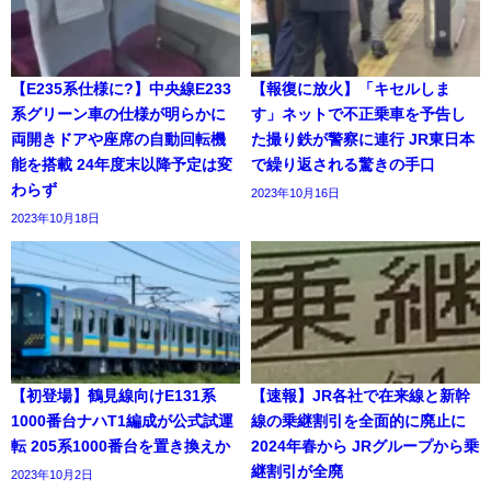
【E235系仕様に?】中央線E233
【報復に放火】「キセルしま
系グリーン車の仕様が明らかに
す」ネットで不正乗車を予告し
両開きドアや座席の自動回転機
た撮り鉄が警察に連行 JR東日本
能を搭載 24年度末以降予定は変
で繰り返される驚きの手口
わらず
2023年10月16日
2023年10月18日
【初登場】鶴見線向けE131系
【速報】JR各社で在来線と新幹
1000番台ナハT1編成が公式試運
線の乗継割引を全面的に廃止に
転 205系1000番台を置き換えか
2024年春から JRグループから乗
継割引が全廃
2023年10月2日