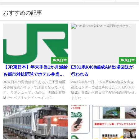
おすすめの記事
JR東日本
JR東日本
【JR東日本】年末手当1か月減給
E531系K468編成AM出場回送が
も都市対抗野球でホテル弁当付
行われる
きで140万支出か 労働組合「現
JR東日本の労働組合である八王子運輸区
2021年4月27日、E531系K468編成が青森
分会情報誌がネットで話題となっていま
改造センターで改造を終えたE531系K468
場感覚とはかけ離れた経営判
す。 話題となっているのは「都市対抗野
編成が青森から勝田間で配給輸送が行われ
断」
球でのパブリックビューイング...
ました。...