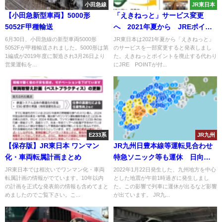
小田急線
JR東日本
【小田急新型車両】5000形
「えきねっと」サービス変更
5052F甲種輸送
へ 2021年夏から JREポイン
トでグランクラスへのアップグ
6月30日、小田急線の新型車両5000形
JR東日本は2021年夏から「えきねっと」
5052Fが甲種輸送されました。5000形は第
のサービスを一部変更すると発表しまし
レードも 株主優待券も指定席
1編成が2019年度に製造され3月26日より
た。えきねっとポイントを廃止する代わり
券売機QRコードで対応
営業運転を...
にJRE POINTが付...
E233系
JR九州
【保存版】JR東日本 ワンマン
JR九州日豊本線等運転見合わせ
化・車両転属計画まとめ
特急ソニック等も運休 日向灘
地震で
JR東日本では相次いでワンマン化・車両
2022年1月22日発生した、九州地方を中心
転属計画の情報がでています。10年以内
とした地震が午前1時過ぎに発生しまし
の計画を正式な発表前の情報も含めてまと
た。この影響で列車に運休が出るなど影響
めましたのでご覧下さい。こ...
が出ています。 JR九...