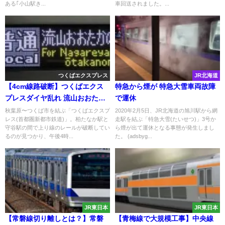
ある｢小山駅き...
車回送されました。...
つくばエクスプレス
JR北海道
【4cm線路破断】つくばエクス
特急から煙が 特急大雪車両故障
プレスダイヤ乱れ 流山おおたか
で運休
の森行き
秋葉原〜つくば市を結ぶ「つくばエクスプ
2020年2月5日、JR北海道の旭川駅から網
レス(首都圏新都市鉄道)」。柏たなか駅と
走駅を結ぶ「特急大雪(たいせつ)」3号か
守谷駅の間で上り線のレールが破断してい
ら煙が出て運休となる事態が発生しまし
るのが見つかり、午後4時...
た。 (adsbyg...
JR東日本
JR東日本
【常磐線切り離しとは？】常磐
【青梅線で大規模工事】中央線