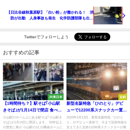
【日比谷線秋葉原駅】「白い粉」が撒かれる！ 消
防が出動 人身事故も発生 化学防護部隊も出動
か！
Twitterでフォローしよう
おすすめの記事
JR東日本
近鉄
【1時間待ち？】駅そば｢小山駅
新型名阪特急「ひのとり」デビ
きそば｣が1月14日で閉店 食べ納
ューで12200系スナックカー置き
めで多くのファン殺到 50人超え
換え始まる NS35・36編成が廃
小山駅のホーム上にある駅そば｢小山駅き
2020年3月13日、新型名阪特急「ひのと
そば｣が1月14日に閉店します。 50年以上
り」がデビュー直前で、今まで近鉄特急を
の大行列に
車回送
の歴史に幕が 小山駅の12,13番線ホームに
支えてきた近鉄12200系スナックカーが廃