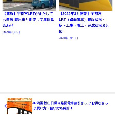
【速報】宇都宮LRTがまたして
【2022年3月開業】宇都宮
も事故 乗用車と衝突して運転見
LRT（路面電車）建設状況・
合わせ
駅・工事・着工・完成状況まと
め
2023年9月5日
2020年6月18日
JR四国 松山日帰り路面電車割引きっぷ お得なきっ
ぷ 買い方・使い方を紹介！