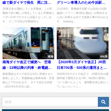
線で新ダイヤで発生 罠に注
グリーン車導入のため牛浜駅の
意 グリーン車ない？
線路を移動 全列車運休しバス代
JR東日本が運転している常磐線。この常
11月28日、青梅線牛浜駅では現在の10両
磐線で切り離しが発生していると常磐線ユ
編成にグリーン車2両を連結し12両化する
行に
ーザーの中でひそかに話題となっていま
ために列車を止めて大規模工事が行われま
す。 そこで今回は常磐線切り...
す。 (adsbyg...
南海
500系
南海ダイヤ改正で減便へ 空港
【2020年3月ダイヤ改正】JR西
線・22時以降の列車・終電繰り
日本700系・500系の運用まと
上げ
め 全席禁煙化でB編成700系グ
南海電鉄はダイヤ改正を5月に実施すると
2020年3月のダイヤ改正で、JR西日本山陽
発表しました。実施路線は南海本線・空港
新幹線で運用される700・500系の運用に
リーン車は3月13日がラストラ
線などで行われます。 ダイヤ改正の内容
ついて調べたところ、運用数自体は変わっ
ン 一部で運用変更も
（2021年5月22日㈯始...
ていないというこ...