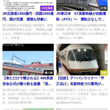
JR北海道
E7系
JR北海道1300億円・四国1000億
JR東日本 E7系新幹線が自動運
円、国が支援 貨物も対象に
転（ATO）へ 運転士なしでの
運転実現目指す
国土交通省はJR北海道に1300億円、JR四
JR東日本はE7系新幹線を自動運転列車運
国1000億円支援するほか、JR貨物も対象
転装置（ATO）の試験をすると発表しまし
となり、138億円を支援を正式に発表しま
た。 今回JR東日本で運行される新幹線で
した。 今年度...
「運転士なしでの運転...
撮り鉄
近鉄
【来ただけで晒される】489系保
【近鉄】アーバンライナー「甲
存会公式が撮り鉄を盗撮 「現役
乙化け」名阪特急での運用が終
車しか興味ないのは残念」と苦
了 ダイヤ改正で
石川県小松市にある「土居原ボンネット広
近鉄名阪特急として長らく主力だった「ア
場」にはクハ489-501が保存されていま
ーバンライナー」での甲乙「化け」特急の
言 世代間で対立も
す。管理団体「ボンネット型特急電車保存
運用が終了となりました。
会」の公式Xの発言が物...
googletag.cmd.push(...