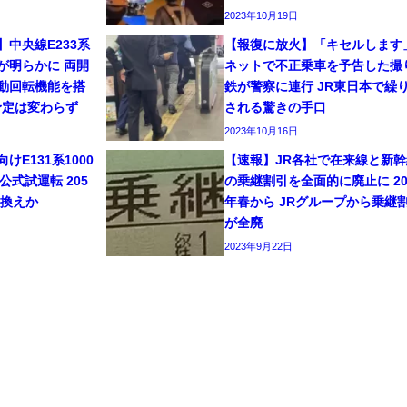
2023年10月19日
】中央線E233系
【報復に放火】「キセルします
が明らかに 両開
ネットで不正乗車を予告した撮
動回転機能を搭
鉄が警察に連行 JR東日本で繰
予定は変わらず
される驚きの手口
2023年10月16日
E131系1000
【速報】JR各社で在来線と新幹
公式試運転 205
の乗継割引を全面的に廃止に 20
き換えか
年春から JRグループから乗継
が全廃
2023年9月22日