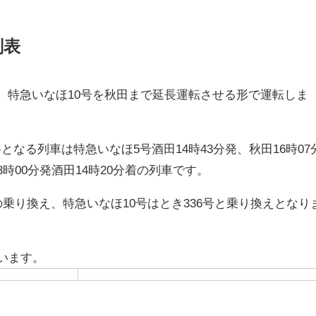
刻表
、特急いなほ10号を秋田まで延長運転させる形で運転しま
なる列車は特急いなほ5号酒田14時43分発、秋田16時07
3時00分発酒田14時20分着の列車です。
の乗り換え、特急いなほ10号はとき336号と乗り換えとなり
ています。