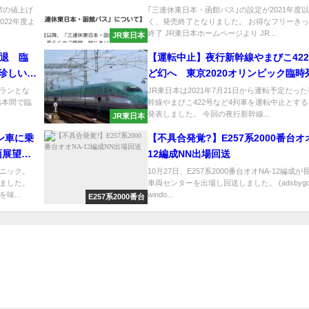
席の値上げ
｢三連休東日本・函館パス｣の設定が2021年度
022年度よ
く、発売終了となりました。 お得なフリーき
終了 JR東日本ホームページより JR...
JR東日本
引退 臨
【運転中止】夜行新幹線やまびこ42
珍しい臨
ど幻へ 東京2020オリンピック臨
トランとな
JR東日本は2021年7月21日から運転予定だっ
橋本間で臨
幹線やまびこ422号など4列車を運転中止とす
発表しました。 今回の夜行新幹線...
JR東日本
ン車に乗
【不具合発覚?】E257系2000番台オオ
面展望を
12編成NN出場回送
ニック。
10月27日、E257系2000番台オオNA-12編成
ました。
車両センターを出場し回送しました。 (adsbygoog
味...
windo...
E257系2000番台