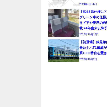
2024年6月26日
【E235系仕様に?
グリーン車の仕様
きドアや座席の自
載 24年度末以降
2023年10月18日
【初登場】鶴見線向け
番台ナハT1編成が
系1000番台を置
2023年10月2日