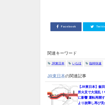
Facebook
Twitt
関連キーワード
JR東日本
いなほ
臨時快速
JR東日本
の関連記事
【JR東日本】飯
所火災で大混乱！
に影響 運転再開
より故障し再び見