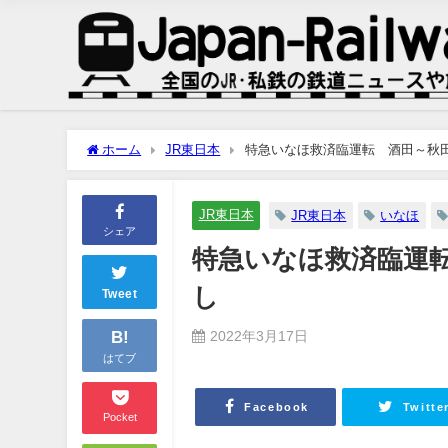
ホーム
JR東日本
特急いなほ救済臨運転 酒田～秋
JR東日本
JR東日本
いなほ
シェア
特急いなほ救済臨運
し
Tweet
B!
2022年3月17日
はてブ
Facebook
Twitte
Pocket