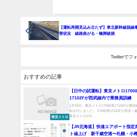
【運転再開見込み立たず】東北新幹線脱線
害状況 線路曲がる・橋脚破損
Twitter
おすすめの記事
【日中の試運転】東京メトロ1700
17102Fが西武線内で乗務員訓練
1月20日、東京メトロ17000系17102Fが西
転を行いました。 17000系17102Fが所沢
東京メトロ170...
東京メトロ
【JR北海道】快速エアポート指定
ト値上げ 新千歳空港〜札幌・小樽