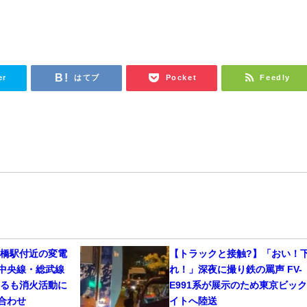
er
はてブ
Pocket
Feedly
田橋駅付近の変電
【トラックと接触?】「おい！
中央線・総武線
れ！」深夜に撮り鉄の罵声 FV-
するも消火活動に
E991系が展示のため東京ビッ
合わせ
イトへ陸送