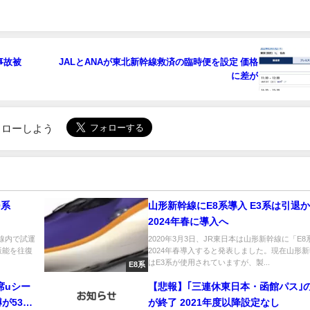
事故被
JALとANAが東北新幹線救済の臨時便を設定 価格
に差が
でフォローしよう
0系
山形新幹線にE8系導入 E3系は引
2024年春に導入へ
武線内で試運
2020年3月3日、JR東日本は山形新幹線に「E8
～飯能を往復
2024年春導入すると発表しました。現在山形
はE3系が使用されていますが、製...
E8系
席uシー
【悲報】｢三連休東日本・函館パス｣
が530
が終了 2021年度以降設定なし