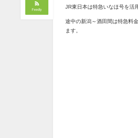
JR東日本は特急いなほ号を活
Feedly
途中の新潟～酒田間は特急料
ます。