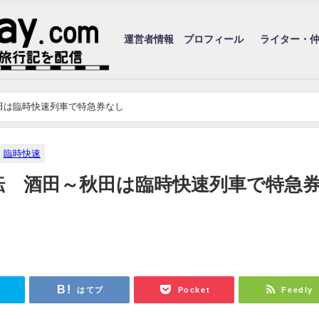
運営者情報 プロフィール
ライター・
田は臨時快速列車で特急券なし
臨時快速
転 酒田～秋田は臨時快速列車で特急
r
はてブ
Pocket
Feedly