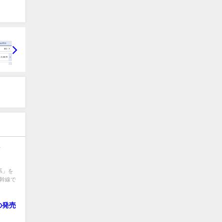
退か
系」を
新幹線で
の発売