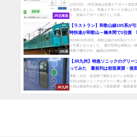
円→840円
12月15日、JR北海道は快速エアポート指定
を発表しました。 快速エアポートが値上げ 2
り、快速エアポート及びくしろ湿...
JR北海道
【ラストラン】和歌山線105系が
時快速が和歌山～橋本間で1往復 
時幕で運転
2019年10月26日、和歌山線の105系がラス
り引退となりました。 運行区間は和歌山～
時幕で運行され、編成はSW009...
105系
【JR九州】特急ソニックのグリー
ってみた 最前列は前面展望・後
味わえる
博多～大分・佐伯間で運転されている特急ソ
今回は特急ソニックのグリーン車に乗ってき
今回は最前列を指定して前面展望・後面展望を
JR九州