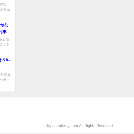
以降な
っぷ発売
2号な
時列車
た夜行新
ることを
NA-
が長野総合
le =
Japan-railway.com All Rights Reserved.