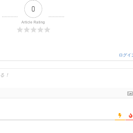
0
Article Rating
ログイ