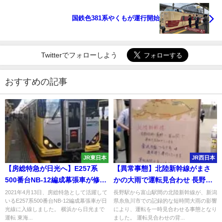
国鉄色381系やくもが運行開始
Twitterでフォローしよう
おすすめの記事
JR東日本
JR西日本
【房総特急が日光へ】E257系
【異常事態】北陸新幹線がまさ
500番台NB-12編成幕張車が修学
かの大雨で運転見合わせ 長野－
旅行専用列車として運転
富山
2021年4月13日、房総特急として活躍して
長野駅から富山駅間の北陸新幹線が、新潟
いるE257系500番台NB-12編成幕張車が日
県糸魚川市での記録的な短時間大雨の影響
光線に入線しました。 横浜から日光まで
により、運転を一時見合わせる事態となり
運転 東海...
ました。 運転見合わせの背...