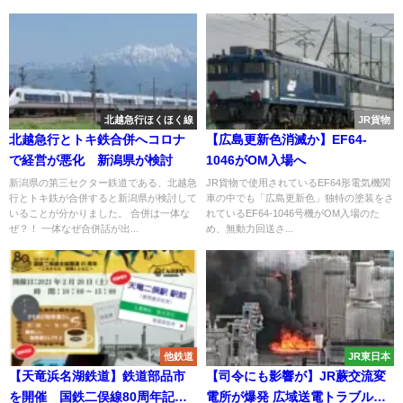
北越急行ほくほく線
JR貨物
北越急行とトキ鉄合併へコロナ
【広島更新色消滅か】EF64-
で経営が悪化 新潟県が検討
1046がOM入場へ
新潟県の第三セクター鉄道である、北越急
JR貨物で使用されているEF64形電気機関
行とトキ鉄が合併すると新潟県が検討して
車の中でも「広島更新色」独特の塗装をさ
いることが分かりました。 合併は一体な
れているEF64-1046号機がOM入場のた
ぜ？！ 一体なぜ合併話が出...
め、無動力回送さ...
他鉄道
JR東日本
【天竜浜名湖鉄道】鉄道部品市
【司令にも影響が】JR蕨交流変
を開催 国鉄二俣線80周年記念
電所が爆発 広域送電トラブルで