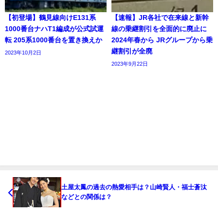
【初登場】鶴見線向けE131系
【速報】JR各社で在来線と新幹
1000番台ナハT1編成が公式試運
線の乗継割引を全面的に廃止に
転 205系1000番台を置き換えか
2024年春から JRグループから乗
継割引が全廃
2023年10月2日
2023年9月22日
土屋太鳳の過去の熱愛相手は？山崎賢人・福士蒼汰
などとの関係は？