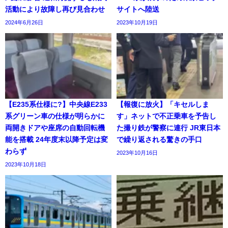
活動により故障し再び見合わせ
サイトへ陸送
2024年6月26日
2023年10月19日
【E235系仕様に?】中央線E233
【報復に放火】「キセルしま
系グリーン車の仕様が明らかに
す」ネットで不正乗車を予告し
両開きドアや座席の自動回転機
た撮り鉄が警察に連行 JR東日本
能を搭載 24年度末以降予定は変
で繰り返される驚きの手口
わらず
2023年10月16日
2023年10月18日