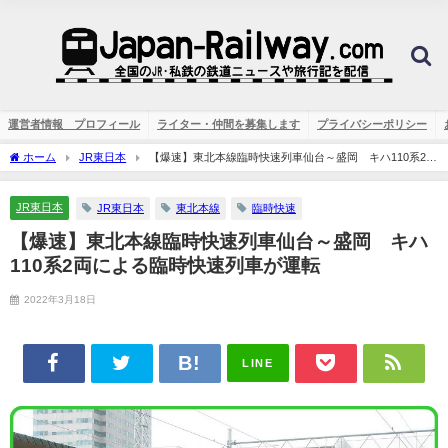
運営者情報 プロフィール
ライター・仲間を募集します
プライバシーポリシー
ホーム
JR東日本
【爆速】東北本線臨時快速列車仙台～盛岡 キハ110系2両
による臨時快速列車が運転
JR東日本
JR東日本
東北本線
臨時快速
【爆速】東北本線臨時快速列車仙台～盛岡 キハ
110系2両による臨時快速列車が運転
2022年3月18日
LINE