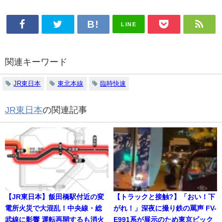
LINE
関連キーワード
JR東日本
東北本線
臨時快速
JR東日本
の関連記事
【JR東日本】飯田橋駅付近の変
【トラックと接触?】「おい！下
電所火災で大混乱！中央線・総
がれ！」深夜に撮り鉄の罵声 FV-
武線に影響 運転再開するも消火
E991系が展示のため東京ビック