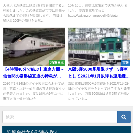
で 2021年2月20日～
鉄道網が麻痺
天竜浜名湖鉄道は鉄道部品市を開催すると
10月10日、蕨交流変電所で火災がありま
発表しました。この鉄道部品市では国鉄か
した。 交流変電所で火災
ら現代までの部品を販売します。 当日は
https://twitter.com/grappelli46/statu...
税込み200円の商品を天竜...
JR東日本
京阪
【4時間40分で結ぶ】東京方面～
京阪5扉5000系引退せず 3扉車
仙台間の常磐線直通の特急が復
として2021年1月以降も運用継続
活 「ひたち」ダイヤ・時刻表
へ 50周年記念イベントも実施
2020年3月14日のダイヤ改正に合わせて品
京阪電車は5000系5扉運用を2021年1月29
川・東京・上野～仙台間の直通特急ダイヤ
日のダイヤ改正ををもって終了すると発表
が発表 新幹線の特急料金の約
が発表されました。震災以来約9年ぶりに
しました。 京阪5000系は通常3扉で運転と
半額でお得に仙台へ
東京方面～仙台間に特...
なっていま...
鉄道会社から記事を探す