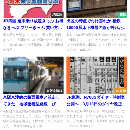
JR四国
相鉄
JR四国 週末乗り放題きっぷ お得
出区の時点で付け忘れか 相鉄
なきっぷ フリーきっぷ 買い方・
10000系床下機器の蓋が外れたま
使い方・おすすめスポットを紹
ま運転か 乗客の指摘で発覚
週末乗り放題きっぷとは？ 週末乗り放題
相鉄10000系の床下機器の蓋が外れた状態
きっぷ ｜四国旅行 JR四国ツアー（駅コ
で運転をしていたことがわかりました。蓋
介！
ミ） (jr-eki.com) 土曜休日に、JR四国全線
はその後乗客の指摘によって取り付けられ
の特急...
ました。 (adsby...
京阪京津線
JR東海
京阪京津線の路面電車と並走し
JR東海、N700Sダイヤ・時刻表
てきた 地域密着型路線 びわ
公開へ 3月13日のダイヤ改正か
湖浜大津駅
ら
今回は京阪京津線の路面電車とレンタカー
JR東海はN700Sダイヤ・時刻表について
で並走してきました。また、びわ湖浜大津
これまで当日まで非公開としていました
駅の入場券を購入して駅の中に入ってみま
が、この度3月13日～6月30日までの列車
した。 京阪京津線を見て感...
についてＮ700Sで...