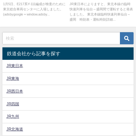
も検査入場はあるのか?
る臨時快速列車が運転
1月5日、E217系Y-111編成が検査のために
JR東日本によりますと、東北本線の臨時
東京総合車両センターに入場しました。
快速列車を仙台～盛岡間で運転すると発表
(adsbygoogle = window.adsby...
しました。 東北本線臨時快速列車仙台～
盛岡 時刻表・運転時刻詳細...
鉄道会社から記事を探す
JR東日本
JR東海
JR西日本
JR四国
JR九州
JR北海道