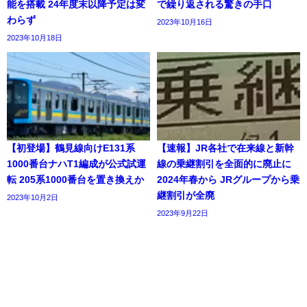
能を搭載 24年度末以降予定は変
で繰り返される驚きの手口
わらず
2023年10月16日
2023年10月18日
【初登場】鶴見線向けE131系
【速報】JR各社で在来線と新幹
1000番台ナハT1編成が公式試運
線の乗継割引を全面的に廃止に
転 205系1000番台を置き換えか
2024年春から JRグループから乗
継割引が全廃
2023年10月2日
2023年9月22日