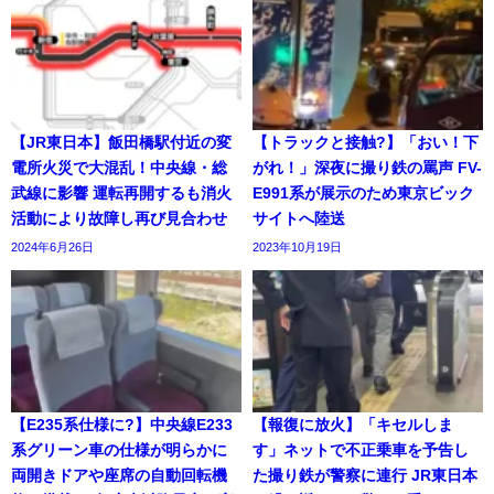
【JR東日本】飯田橋駅付近の変
【トラックと接触?】「おい！下
電所火災で大混乱！中央線・総
がれ！」深夜に撮り鉄の罵声 FV-
武線に影響 運転再開するも消火
E991系が展示のため東京ビック
活動により故障し再び見合わせ
サイトへ陸送
2024年6月26日
2023年10月19日
【E235系仕様に?】中央線E233
【報復に放火】「キセルしま
系グリーン車の仕様が明らかに
す」ネットで不正乗車を予告し
両開きドアや座席の自動回転機
た撮り鉄が警察に連行 JR東日本