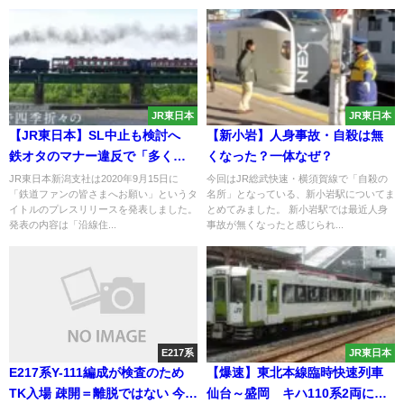
JR東日本
JR東日本
【JR東日本】SL中止も検討へ
【新小岩】人身事故・自殺は無
鉄オタのマナー違反で「多くの
くなった？一体なぜ？
苦情が入っている」という異例
JR東日本新潟支社は2020年9月15日に
今回はJR総武快速・横須賀線で「自殺の
「鉄道ファンの皆さまへお願い」というタ
名所」となっている、新小岩駅についてま
の発表
イトルのプレスリリースを発表しました。
とめてみました。 新小岩駅では最近人身
発表の内容は「沿線住...
事故が無くなったと感じられ...
E217系
JR東日本
E217系Y-111編成が検査のため
【爆速】東北本線臨時快速列車
TK入場 疎開＝離脱ではない 今後
仙台～盛岡 キハ110系2両によ