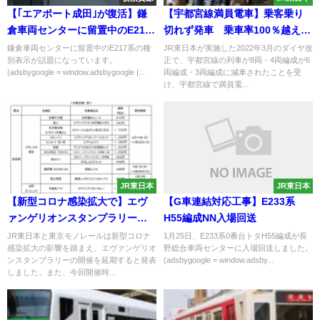
【｢エアポート成田｣が復活】鎌
【宇都宮線満員電車】乗客乗り
倉車両センターに留置中のE217
切れず発車 乗車率100％越え
系がネタ幕に
ダイヤ改正で3両編成登場で
鎌倉車両センターに留置中のE217系の種
JR東日本が実施した2022年3月のダイヤ改
別表示が話題になっています。
正で、宇都宮線の列車が8両・4両編成が6
(adsbygoogle = window.adsbygoogle |...
両編成・3両編成に減車されたことを受
け、宇都宮線で満員電...
JR東日本
JR東日本
【新型コロナ感染拡大で】エヴ
【G車連結対応工事】E233系
ァンゲリオンスタンプラリー開
H55編成NN入場回送
催延期へ
JR東日本と東京モノレールは新型コロナ
1月25日、E233系0番台トタH55編成が長
感染拡大の影響を踏まえ、エヴァンゲリオ
野総合車両センターに入場回送しました。
ンスタンプラリーの開催を延期すると発表
(adsbygoogle = window.adsby...
しました。また、今回開催時...