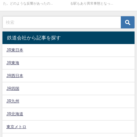
た。どのような反響があったの...
る駅もあり異常事態となっ...
鉄道会社から記事を探す
JR東日本
JR東海
JR西日本
JR四国
JR九州
JR北海道
東京メトロ