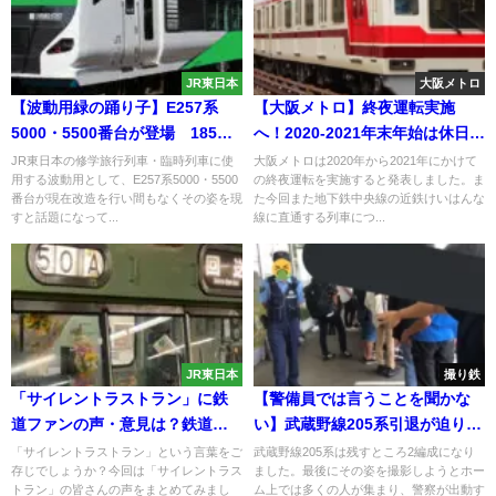
JR東日本
大阪メトロ
【波動用緑の踊り子】E257系
【大阪メトロ】終夜運転実施
5000・5500番台が登場 185系
へ！2020-2021年末年始は休日ダ
置き換えか
イヤで運転
JR東日本の修学旅行列車・臨時列車に使
大阪メトロは2020年から2021年にかけて
用する波動用として、E257系5000・5500
の終夜運転を実施すると発表しました。ま
番台が現在改造を行い間もなくその姿を現
た今回また地下鉄中央線の近鉄けいはんな
すと話題になって...
線に直通する列車につ...
JR東日本
撮り鉄
「サイレントラストラン」に鉄
【警備員では言うことを聞かな
道ファンの声・意見は？鉄道会
い】武蔵野線205系引退が迫りホ
社の作戦には好意的な意見
ーム上には多くの撮影者が 警察
「サイレントラストラン」という言葉をご
武蔵野線205系は残すところ2編成になり
存じでしょうか？今回は「サイレントラス
ました。最後にその姿を撮影しようとホー
官が巡回にあたる異常事態に
トラン」の皆さんの声をまとめてみまし
ム上では多くの人が集まり、警察が出動す