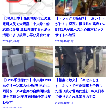
【JR東日本】飯田橋駅付近の変
【トラックと接触?】「おい！下
電所火災で大混乱！中央線・総
がれ！」深夜に撮り鉄の罵声 FV-
武線に影響 運転再開するも消火
E991系が展示のため東京ビック
活動により故障し再び見合わせ
サイトへ陸送
2024年6月26日
2023年10月19日
【E235系仕様に?】中央線E233
【報復に放火】「キセルしま
系グリーン車の仕様が明らかに
す」ネットで不正乗車を予告し
両開きドアや座席の自動回転機
た撮り鉄が警察に連行 JR東日本
能を搭載 24年度末以降予定は変
で繰り返される驚きの手口
わらず
2023年10月16日