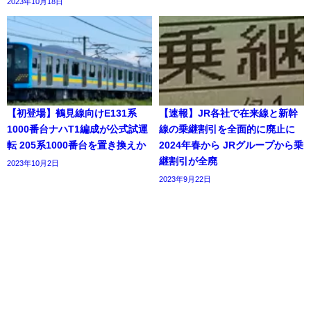
2023年10月18日
【初登場】鶴見線向けE131系
【速報】JR各社で在来線と新幹
1000番台ナハT1編成が公式試運
線の乗継割引を全面的に廃止に
転 205系1000番台を置き換えか
2024年春から JRグループから乗
継割引が全廃
2023年10月2日
2023年9月22日