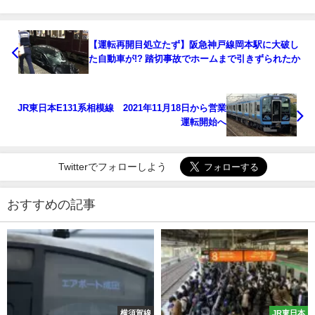
【運転再開目処立たず】阪急神戸線岡本駅に大破し
た自動車が!? 踏切事故でホームまで引きずられたか
JR東日本E131系相模線 2021年11月18日から営業
運転開始へ
Twitterでフォローしよう
おすすめの記事
横須賀線
JR東日本