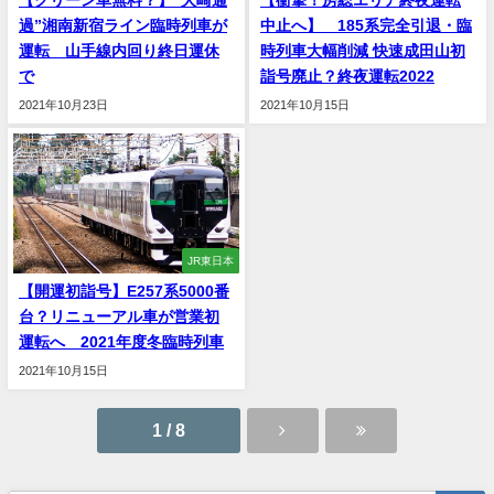
【グリーン車無料？】”大崎通
【衝撃！房総エリア終夜運転
過”湘南新宿ライン臨時列車が
中止へ】 185系完全引退・臨
運転 山手線内回り終日運休
時列車大幅削減 快速成田山初
で
詣号廃止？終夜運転2022
2021年10月23日
2021年10月15日
JR東日本
【開運初詣号】E257系5000番
台？リニューアル車が営業初
運転へ 2021年度冬臨時列車
2021年10月15日
1 / 8