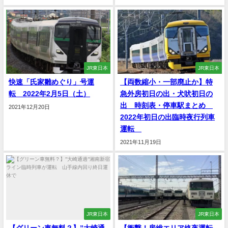
JR東日本
JR東日本
快速「氏家雛めぐり」号運
【両数縮小・一部廃止か】特
転 2022年2月5日（土）
急外房初日の出・犬吠初日の
出 時刻表・停車駅まとめ
2021年12月20日
2022年初日の出臨時夜行列車
運転
2021年11月19日
JR東日本
JR東日本