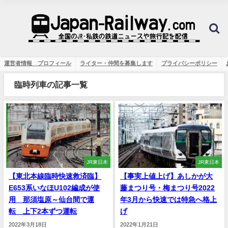
運営者情報 プロフィール
ライター・仲間を募集します
プライバシーポリシー
臨時列車の記事一覧
JR東日本
JR東日本
【東北本線臨時快速救済臨】
【事実上値上げ】あしかが大
E653系いなほU102編成が使
藤まつり号・梅まつり号2022
用 那須塩原～仙台間で運
年3月から快速では特急へ格上
転 上下2本ずつ運転
げ
2022年3月18日
2022年1月21日