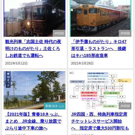
JR四国
JR四国
観光列車「志国土佐 時代の夜
「伊予灘ものがたり」キロ47
明けのものがたり」土佐くろ
形引退・ラストランへ 後継
しお鉄道でも運転へ
はキハ185形改造車
2021年5月12日
2021年3月29日
青春18きっぷ
JR四国
【2021年版】青春18きっぷ、
JR四国・西、特急列車指定席
まとめ JR全線、乗り放題で
チケットレスサービス開始
ぶらり途中下車の旅へ
へ 指定席で最大530円割引も