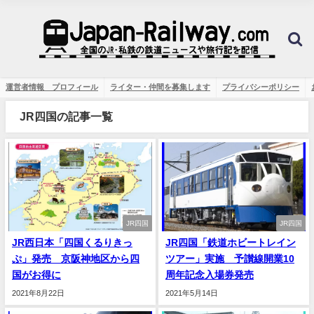
運営者情報 プロフィール
ライター・仲間を募集します
プライバシーポリシー
JR四国の記事一覧
JR四国
JR四国
JR西日本「四国くるりきっ
JR四国「鉄道ホビートレイン
ぷ」発売 京阪神地区から四
ツアー」実施 予讃線開業10
国がお得に
周年記念入場券発売
2021年8月22日
2021年5月14日