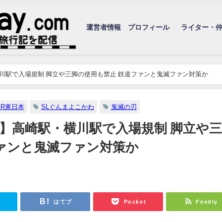
運営者情報 プロフィール
ライター・
横川駅で入場規制 脚立や三脚の使用も禁止 鉄道ファンと鬼滅ファン対策か
JR東日本
SLぐんまよこかわ
鬼滅の刃
わ】高崎駅・横川駅で入場規制 脚立や
ァンと鬼滅ファン対策か
r
はてブ
Pocket
Feedly