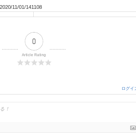
y/2020/11/01/141108
0
Article Rating
ログイ