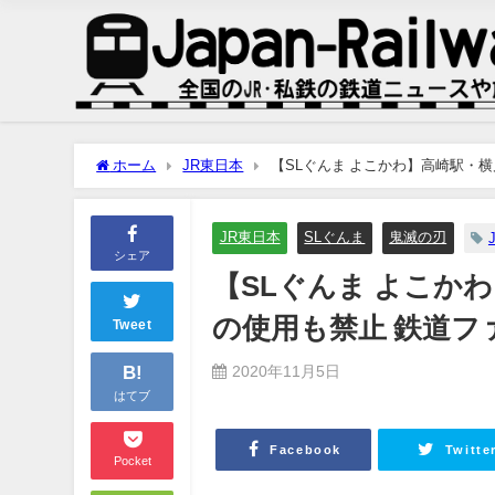
ホーム
JR東日本
【SLぐんま よこかわ】高崎駅・
JR東日本
SLぐんま
鬼滅の刃
シェア
【SLぐんま よこか
の使用も禁止 鉄道フ
Tweet
B!
2020年11月5日
はてブ
Facebook
Twitte
Pocket