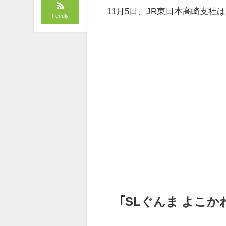
11月5日、JR東日本高崎支
Feedly
｢SLぐんま よこ