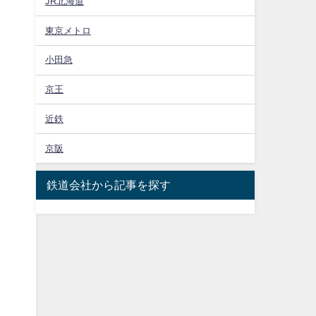
JR北海道
。
東京メトロ
小田急
京王
近鉄
京阪
鉄道会社から記事を探す