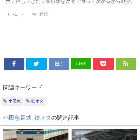
ポチ押してきたり頓珍漢な反論で喰ってかかるから厄介。
返信
-1
LINE
関連キーワード
小田急
鉄オタ
小田急電鉄
,
鉄オタ
の関連記事