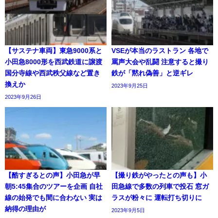
【サステナ車両】東急9000系と
VSEが本当のラストラン 各地で
小田急8000形を西武鉄道に譲渡
罵声大会や乱闘 注意すると撮り
国分寺線や西武秩父線など置き
鉄が「黙れ偽善」と逆ギレ
換えか
2023年9月25日
2023年9月26日
【酷すぎるとの声】小田急が早
【撮り鉄がやったとの声も】小
朝5:45集合のツアーを企画 自社
田急線で多数の列車で投石 窓ガ
線の始発でも間に合わない 実は
ラスが粉々に 運転打ち切りに
納得の理由が
2023年9月5日