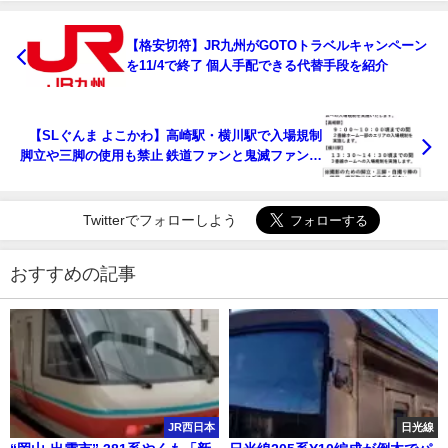
【格安切符】JR九州がGOTOトラベルキャンペーン
を11/4で終了 個人手配できる代替手段を紹介
【SLぐんま よこかわ】高崎駅・横川駅で入場規制
脚立や三脚の使用も禁止 鉄道ファンと鬼滅ファン対
策か
Twitterでフォローしよう
おすすめの記事
JR西日本
日光線