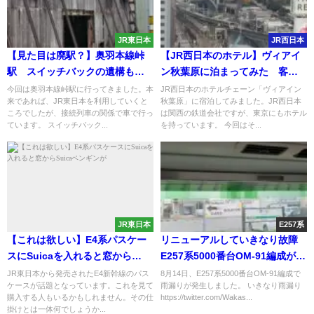
JR東日本
JR西日本
【見た目は廃駅？】奥羽本線峠
【JR西日本のホテル】ヴィアイ
駅 スイッチバックの遺構も残
ン秋葉原に泊まってみた 客室
っていた 「峠の茶屋」にも行
から撮り鉄・旧万世橋駅近く
今回は奥羽本線峠駅に行ってきました。本
JR西日本のホテルチェーン「ヴィアイン
来であれば、JR東日本を利用していくと
秋葉原」に宿泊してみました。JR西日本
ってみた
ころでしたが、接続列車の関係で車で行っ
は関西の鉄道会社ですが、東京にもホテル
ています。 スイッチバック...
を持っています。 今回はそ...
JR東日本
E257系
【これは欲しい】E4系パスケー
リニューアルしていきなり故障
スにSuicaを入れると窓から
E257系5000番台OM-91編成が雨
Suicaペンギンが
漏りで使用停止に
JR東日本から発売されたE4新幹線のパス
8月14日、E257系5000番台OM-91編成で
ケースが話題となっています。これを見て
雨漏りが発生しました。 いきなり雨漏り
購入する人もいるかもしれません。その仕
https://twitter.com/Wakas...
掛けとは一体何でしょうか...