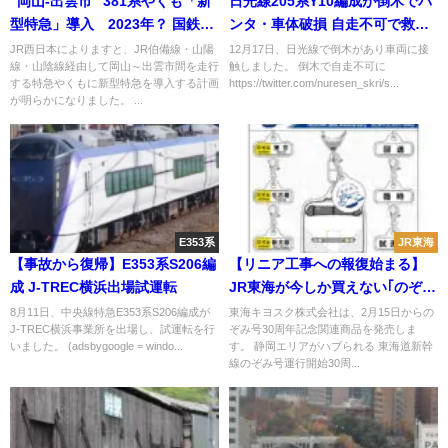
“岡山-出雲市” 381系やくも「新
日光線205系Y10編成が倒木でパ
型特急」導入 2023年？ 国鉄の
ンタ・車体破損 自走不可で救護
『振り子特急』引退へ
回送される
JR西日本によりますと、JR伯備線・山陽
12月17日、日光線で倒木があり車両に接
線・山陰線経由して岡山～出雲市間を走行
触しました。 倒木で自走不可に
する特急やくもに新型特急を導入する計画
https://twitter.com/nuresen_skri/s...
が明らかになりました。 ...
E353系
JR東海
【事故から復帰】E353系S206編
【リニア工事への報復始まる】
成 J-TREC横浜出場試運転
JR東海が今しか買えない｢のぞみ
30周年限定グッズ｣の販売を静岡
8月11日、中央線特急E353系S206編成が
東海キヨスク株式会社は、2月15日からの
J-TREC横浜事業所を出場し、試運転を行
ぞみ号30周年記念関連商品を発売しま
県内だけ除外
いました。 (adsbygoogle = windo...
す。 静岡エリアがハブられる 東海道新幹
線のぞみ号運行開始30周...