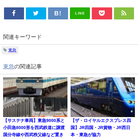
LINE
関連キーワード
東急
東急
の関連記事
【サステナ車両】東急9000系と
【ザ・ロイヤルエクスプレス四
小田急8000形を西武鉄道に譲渡
国】JR四国・JR貨物・JR西日
国分寺線や西武秩父線など置き
本・東急が協力