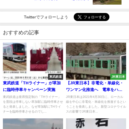
Twitterでフォローしよう
おすすめの記事
東武鉄道
JR東日本
東武鉄道「THライナー」が草加
【JR東日本】非電化・単線化・
に臨時停車キャンペーン実施
ワンマン化推進へ 電車をハイ
ブリッド車・蓄電池車に置き換
東武鉄道は座席指定制の「THライナー」
JR東日本は2021年4月30日に、ローカル
を普段は停車しない草加駅に臨時停車させ
線を中心に非電化・単線化を推進するとい
え
ると発表しました。なぜ草加駅にTHライ
うことを発表しました。新型コロナウイル
ナーを臨時停車させるのでし...
スの影響でJR東日本...