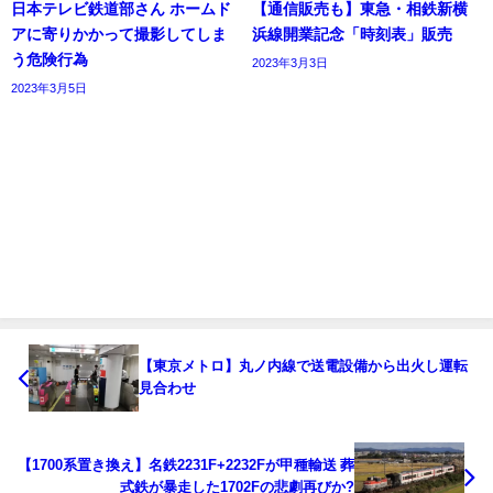
日本テレビ鉄道部さん ホームド
【通信販売も】東急・相鉄新横
アに寄りかかって撮影してしま
浜線開業記念「時刻表」販売
う危険行為
2023年3月3日
2023年3月5日
【東京メトロ】丸ノ内線で送電設備から出火し運転
見合わせ
【1700系置き換え】名鉄2231F+2232Fが甲種輸送 葬
式鉄が暴走した1702Fの悲劇再びか?