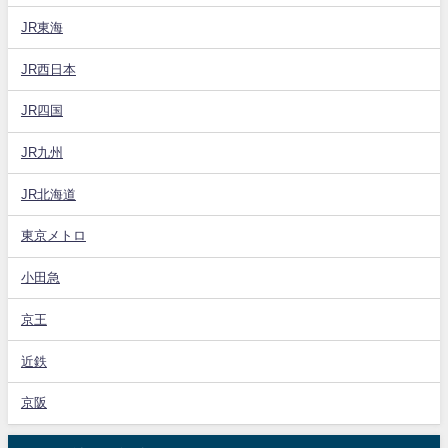
JR東海
JR西日本
JR四国
JR九州
JR北海道
東京メトロ
小田急
京王
近鉄
京阪