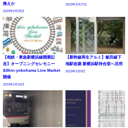
換えか
2023年3月27日
2023年9月26日
【相鉄・東急新横浜線開業記
【新幹線再生アルミ】飯田線下
念】オープニングセレモニー
地駅改築 新横浜駅待合室へ活用
&Shin-yokohama Line Market
2023年3月9日
開催
2023年3月16日