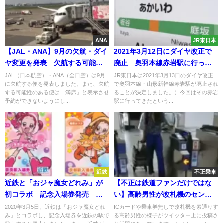
ANA
JR東日本
【JAL・ANA】9月の欠航・ダイ
2021年3月12日にダイヤ改正で
ヤ変更を発表 欠航する可能性
廃止 奥羽本線赤岩駅に行って
が高い便は「満席」と表示
みた
JAL（日本航空）・ANA（全日空）は9月
JR東日本は2021年3月13日のダイヤ改正
に欠航する便を発表しました。また、欠航
で奥羽本線・山形新幹線赤岩駅が廃止され
する可能性のある便は「満席」と表示させ
ることが決定しました。）今回はその赤岩
予約ができないようにし...
駅に行ってきたという...
近鉄
不正乗車
近鉄と「おジャ魔女どれみ」が
【不正は鉄道ファンだけではな
初コラボ 記念入場券発売 ビ
い】高齢男性が改札機のセンサ
スタカーに装飾 週末フリーパ
ーを本で隠して無賃乗車 慣れた
2020年3月5日、近鉄は「おジャ魔女どれ
ICカードや乗車券無しで改札機を素通りす
み」とコラボし、記念入場券を近鉄の駅で
る高齢男性の様子がツイッター上に投稿さ
スの書下ろしポスターも
手つきで常習的な犯行