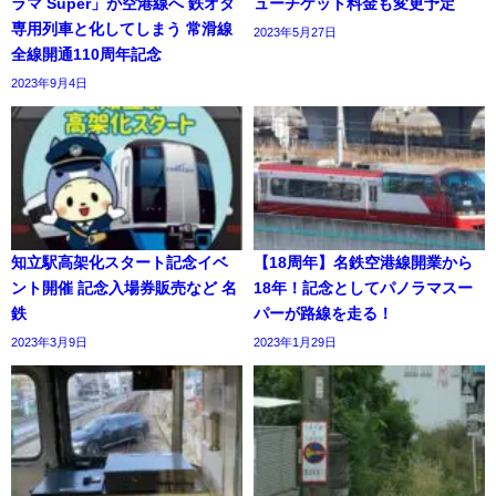
ラマ Super」が空港線へ 鉄オタ
ューチケット料金も変更予定
専用列車と化してしまう 常滑線
2023年5月27日
全線開通110周年記念
2023年9月4日
知立駅高架化スタート記念イベ
【18周年】名鉄空港線開業から
ント開催 記念入場券販売など 名
18年！記念としてパノラマスー
鉄
パーが路線を走る！
2023年3月9日
2023年1月29日