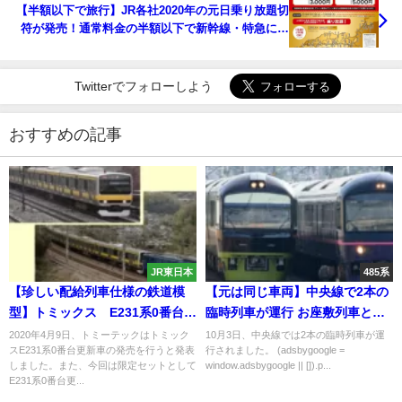
【半額以下で旅行】JR各社2020年の元日乗り放題切
符が発売！通常料金の半額以下で新幹線・特急に乗
れる 値段・使い方・注意点
Twitterでフォローしよう
おすすめの記事
JR東日本
485系
【珍しい配給列車仕様の鉄道模
【元は同じ車両】中央線で2本の
型】トミックス E231系0番台更
臨時列車が運行 お座敷列車とや
新車発売
まどり
2020年4月9日、トミーテックはトミック
10月3日、中央線では2本の臨時列車が運
スE231系0番台更新車の発売を行うと発表
行されました。 (adsbygoogle =
しました。また、今回は限定セットとして
window.adsbygoogle || []).p...
E231系0番台更...