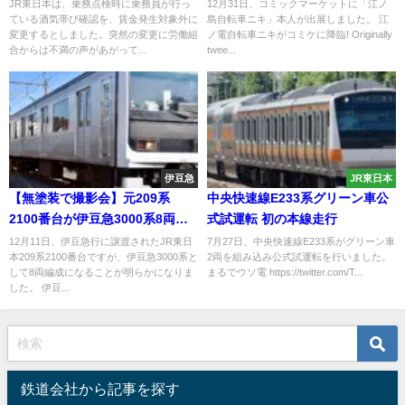
が反発
ステッカーを販売
JR東日本は、乗務点検時に乗務員が行っ
12月31日、コミックマーケットに「江ノ
ている酒気帯び確認を、賃金発生対象外に
島自転車ニキ」本人が出展しました。 江
変更するとしました。突然の変更に労働組
ノ電自転車ニキがコミケに降臨! Originally
合からは不満の声があがって...
twee...
伊豆急
JR東日本
【無塗装で撮影会】元209系
中央快速線E233系グリーン車公
2100番台が伊豆急3000系8両編
式試運転 初の本線走行
成としてデビュー 2022年春
12月11日、伊豆急行に譲渡されたJR東日
7月27日、中央快速線E233系がグリーン車
本209系2100番台ですが、伊豆急3000系と
2両を組み込み公式試運転を行いました。
して8両編成になることが明らかになりま
まるでウソ電 https://twitter.com/T...
した。 伊豆...
鉄道会社から記事を探す