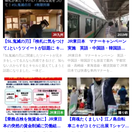
JR九州
2019年
【SL鬼滅の刃】｢検札に気をつけ
JR東日本 マナーキャンペーン
て｣というツイートが話題に キセ
実施 英語・中国語・韓国語で
ル暴露ではなくわかる人には超
も放送で案内 宇都宮線・高崎
｢SL鬼滅の刃｣に関連したツイートが元ネ
JR東日本 マナーキャンペーン 英語・
タをしってる人なら共感できるけど、知ら
中国語・韓国語でも放送で案内 宇都宮
共感できるネタだった
線・東海道線・横須賀線で
ない人からするとキセルと捉えてしまうと
線・高崎線・東海道線・横須賀線で JR東
話題になりました。一体ど...
日本では快適な車内マナーを...
JR東日本
撮り鉄
【乗務点検を無賃金に】JR東日
【商魂たくましい】江ノ島自転
本の突然の賃金削減に労働組合
車ニキがコミケに出展 Tシャツや