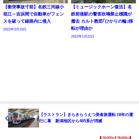
【衝突事故寸前】名鉄三河線小
【ミュージックホーン復活】名
垣江～吉浜間で自動車がフェン
鉄前後駅の警笛吹鳴禁止標識が
スを破って線路内に侵入
撤去 カルト教団｢ひかりの輪｣移
転が理由か
2022年3月10日
2022年1月22日
【ラストラン】きらきらうえつ美食旅運転 18年の運
行に幕 新潟地区から485系が消滅