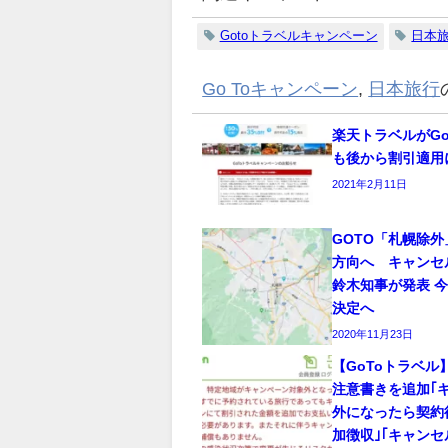
Gotoトラベルキャンペーン
日本
Go Toキャンペーン
,
日本旅行
楽天トラベルがGo
も後から割引適用
2021年2月11日
GOTO「札幌除
方向へ キャンセ
鈴木知事が発表 
決定へ
2020年11月23日
【GoToトラベ
注意書きを追加｢
外になったら契約
加徴収｣｢キャンセ