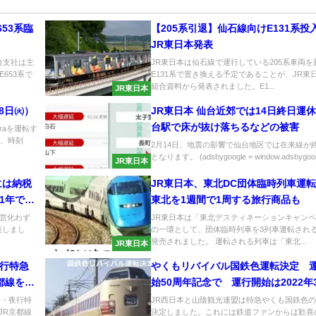
53系臨
【205系引退】仙石線向けE131系
JR東日本発表
台支社は主
JR東日本は仙石線で運行している205系車両を
653系で
E131系で置き換える予定であることが、JR東
組合資料から発表されました。E1...
JR東日本
18日㈫）
JR東日本 仙台近郊では14日終日運休
台駅で床が抜け落ちるなどの被害
uraを運転す
日、時刻
2月14日、地震の影響で仙台地区では在来線が
となります。 (adsbygoogle = window.adsbygoogle 
JR東日本
には納税
JR東日本、東北DC団体臨時列車
1年で営
東北を1週間で1周する旅行商品も
営化わず
JR東日本は「東北デスティネーションキャン
表しまし
の一環として、団体臨時列車を3列車運転され
発売されました。 運転される列車は「東北...
JR東日本
夜行特急
やくもリバイバル国鉄色運転決定 
京都線を走
始50周年記念で 運行開始は2022年
ら！
昼行・夜行特
JR西日本と山陰観光連盟は特急やくも国鉄色
がJR京都線
決定しました。これには鉄道ファンからは歓喜