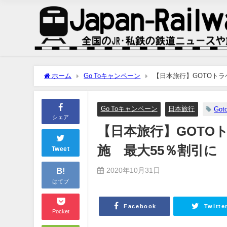
ホーム
Go Toキャンペーン
【日本旅行】GOTOトラ
Go Toキャンペーン
日本旅行
Go
シェア
【日本旅行】GOTO
施 最大55％割引に
Tweet
B!
2020年10月31日
はてブ
Facebook
Twitte
Pocket