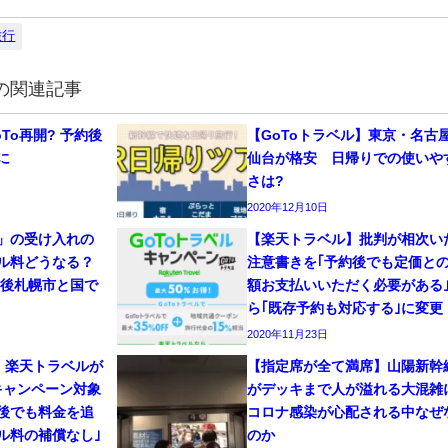
旅行
の関連記事
To再開? 予約後
【GoToトラベル】東京・名古
に
仙台が格安 日帰りでの使いや
さは?
2020年12月10日
外」の受け入れの
【楽天トラベル】批判が相次い
ル料どうなる？
注意書きを｢予約後でも定価と
今後札幌市と国で
額お支払いいただく必要がある
ら｢既存予約も対応する｣に変更
2020年11月23日
ル】楽天トラベルが
【指定席が全て満席】山陽新幹
キャンペーン対象
がデッキまで人が溢れる大混雑
後でも料金を追
コロナ感染が心配される中なぜ
ル料の補償なし｣
のか