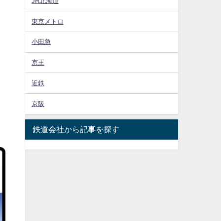
JR北海道
東京メトロ
小田急
京王
近鉄
京阪
鉄道会社から記事を探す