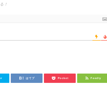
er
はてブ
Pocket
Feedly