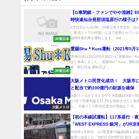
【G車閉鎖・ファンでやや混雑】E6
時快速仙台発那須塩原行の様子は?
2月21日から3日間、JR東日本大宮支社・仙
に新潟エリアの特急いなほで使用されているE
臨時快速列車を運転します。 (ad...
JR東日本
置賜Shu＊Kura運転（2021年5月
JR東日本は2021年5月18日㈫に置賜Shu＊K
ると発表しました。 置賜Shu＊Kura 運転
表、旅行代金 運転日は...
JR東日本
大阪メトロ民営化成功！ 大阪市
と配当で約100億円の財源を確保 
業利益11％増で
大阪メトロが２０１９年３月期連結決算で民
か1年で営業利益を11.2%も増加させたと発
た。 大阪メトロ民営化成功の理由は？ 大...
大阪メトロ
【初の本線試運転】117系昼行・
「WEST EXPRESS 銀河」がJR
る
2020年1月30日、117系電車T2編成6両を
急用に改造した「WEST EXPRESS 銀河」