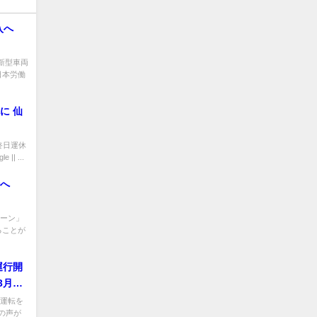
投入へ
新型車両
日本労働
に 仙
終日運休
|| ...
運転へ
ペーン」
ることが
運行開
3月か
の運転を
の声が