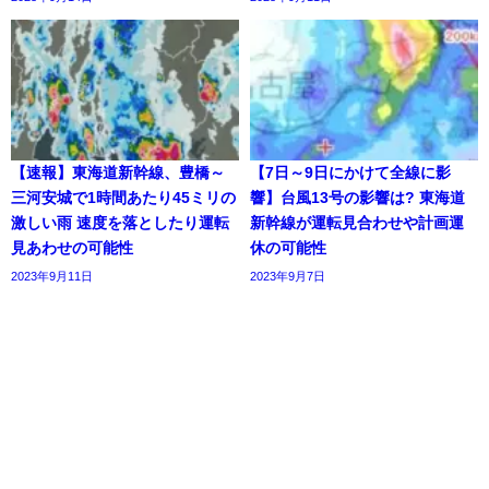
【速報】東海道新幹線、豊橋～
【7日～9日にかけて全線に影
三河安城で1時間あたり45ミリの
響】台風13号の影響は? 東海道
激しい雨 速度を落としたり運転
新幹線が運転見合わせや計画運
見あわせの可能性
休の可能性
2023年9月11日
2023年9月7日