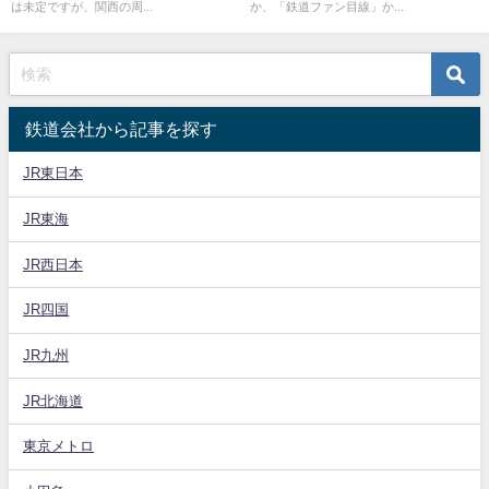
は未定ですが、関西の周...
か、「鉄道ファン目線」か...
鉄道会社から記事を探す
JR東日本
JR東海
JR西日本
JR四国
JR九州
JR北海道
東京メトロ