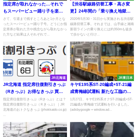
指定席が取れなかった…それで
【渋谷駅線路切替工事・高さ変
もスーパービュー踊り子を楽し
更】24年間の「乗り換え地獄」
む方法とは？
に終止符！なぜ誕生したのか？
さて、引退まで残すところあと1か月とな
2020年5月30・31日から実施される渋谷駅
ったスーパービュー踊り子号。どうにか指
線路切替工事。それまでは、山手線と湘南
今後の渋谷駅工事は？
定席券が取れた方や残念ながら取れなかっ
新宿ラインの乗り換えには約350mも徒歩
た方など結果は人それぞれで...
で歩かないと行け...
JR北海道
JR東日本
JR北海道 指定席往復割引きっぷ
キヤE195系ST-20編成+ST-21編
（Rきっぷ）お得なきっぷ 買い
成青梅線試運転 新たな工臨の設
方・使い方を紹介！
定も?
指定席往復割引きっぷ（Rきっぷ）とは？
1月27日、キヤE195系オクST-20編成+ST-
指定席往復割引きっぷ（Ｒきっぷ）｜JR
21編成が青梅線で試運転を行いました。
北海道のおトクなきっぷ (jrhokkaido.co.jp)
(adsbygoogle = window.ad...
...