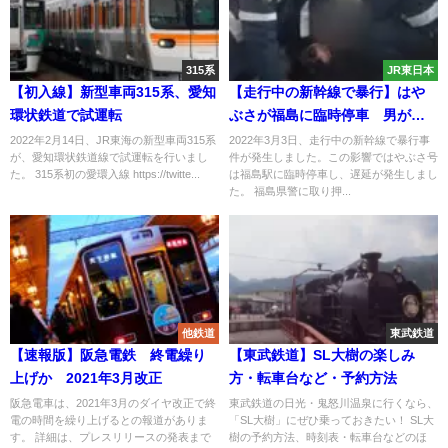
315系
JR東日本
【初入線】新型車両315系、愛知
【走行中の新幹線で暴行】はや
環状鉄道で試運転
ぶさが福島に臨時停車 男が取
り押さえられる 男性車掌がけ
2022年2月14日、JR東海の新型車両315系
2022年3月3日、走行中の新幹線で暴行事
が、愛知環状鉄道線で試運転を行いまし
件が発生しました。この影響ではやぶさ号
が
た。 315系初の愛環入線 https://twitte...
は福島駅に臨時停車し、遅延が発生しまし
た。 福島県警に取り押...
他鉄道
東武鉄道
【速報版】阪急電鉄 終電繰り
【東武鉄道】SL大樹の楽しみ
上げか 2021年3月改正
方・転車台など・予約方法
阪急電車は、2021年3月のダイヤ改正で終
東武鉄道の日光・鬼怒川温泉に行くなら、
電の時間を繰り上げるとの報道がありま
「SL大樹」にぜひ乗っておきたい！ SL大
す。 詳細は、プレスリリースの発表まで
樹の予約方法、時刻表・転車台などのほ