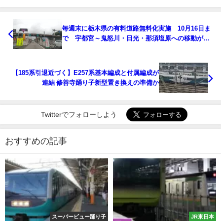
毎週末に栃木県の有料道路無料化実施 10月16日ま
で 宇都宮～鬼怒川・日光・那須塩原への移動が便
利に
【185系引退近づく】E257系基本編成と付属編成が
連結 修善寺踊り子新型置き換えの準備か
Twitterでフォローしよう
おすすめの記事
スーパービュー踊り子
JR東日本