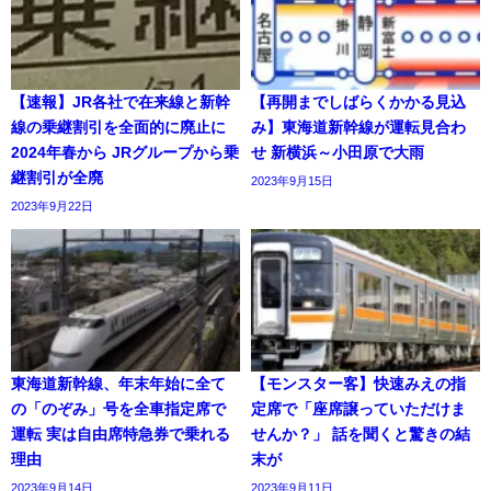
【速報】JR各社で在来線と新幹
【再開までしばらくかかる見込
線の乗継割引を全面的に廃止に
み】東海道新幹線が運転見合わ
2024年春から JRグループから乗
せ 新横浜～小田原で大雨
継割引が全廃
2023年9月15日
2023年9月22日
東海道新幹線、年末年始に全て
【モンスター客】快速みえの指
の「のぞみ」号を全車指定席で
定席で「座席譲っていただけま
運転 実は自由席特急券で乗れる
せんか？」 話を聞くと驚きの結
理由
末が
2023年9月14日
2023年9月11日