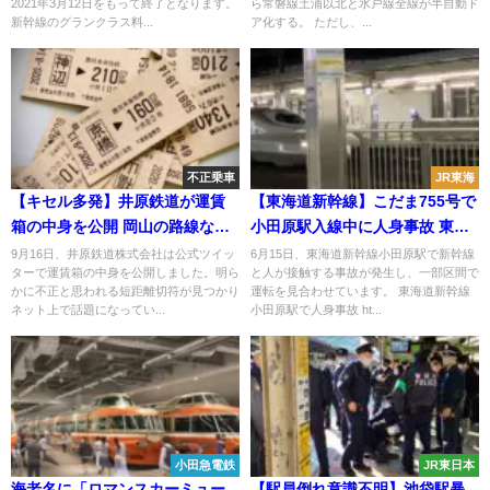
2021年3月12日をもって終了となります。
ら常磐線土浦以北と水戸線全線が半自動ド
新幹線のグランクラス料...
ア化する。 ただし、...
不正乗車
JR東海
【キセル多発】井原鉄道が運賃
【東海道新幹線】こだま755号で
箱の中身を公開 岡山の路線なの
小田原駅入線中に人身事故 東京
に大阪発の初乗り切符が 200km
～静岡で運転見合わせ
9月16日、井原鉄道株式会社は公式ツイッ
6月15日、東海道新幹線小田原駅で新幹線
ターで運賃箱の中身を公開しました。明ら
と人が接触する事故が発生し、一部区間で
以上の不正乗車
かに不正と思われる短距離切符が見つかり
運転を見合わせています。 東海道新幹線
ネット上で話題になってい...
小田原駅で人身事故 ht...
小田急電鉄
JR東日本
海老名に「ロマンスカーミュー
【駅員倒れ意識不明】池袋駅暴