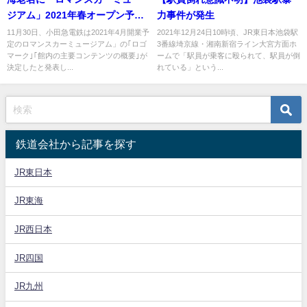
ジアム」2021年春オープン予
力事件が発生
定 小田急電鉄
11月30日、小田急電鉄は2021年4月開業予
2021年12月24日10時頃、JR東日本池袋駅
定のロマンスカーミュージアム」の｢ロゴ
3番線埼京線・湘南新宿ライン大宮方面ホ
マーク｣｢館内の主要コンテンツの概要｣が
ームで「駅員が乗客に殴られて、駅員が倒
決定したと発表し...
れている」という...
鉄道会社から記事を探す
JR東日本
JR東海
JR西日本
JR四国
JR九州