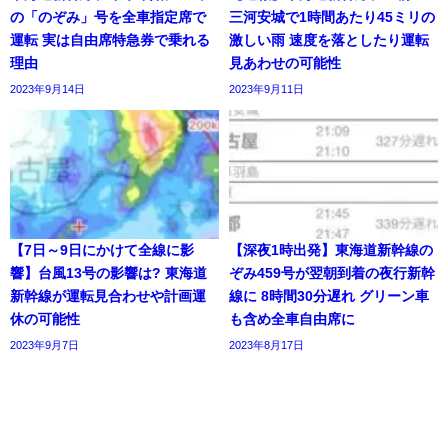
の「のぞみ」号を全車指定席で
三河安城で1時間あたり45ミリの
運転 実は自由席特急券で乗れる
激しい雨 速度を落としたり運転
理由
見あわせの可能性
2023年9月14日
2023年9月11日
【7日～9日にかけて全線に影
【深夜1時出発】東海道新幹線の
響】台風13号の影響は? 東海道
ぞみ459号が翌朝到着の夜行新幹
新幹線が運転見合わせや計画運
線に 8時間30分遅れ グリーン車
休の可能性
も含め全車自由席に
2023年9月7日
2023年8月17日