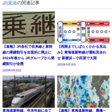
JR東海
の関連記事
【速報】JR各社で在来線と新幹
【再開までしばらくかかる見込
線の乗継割引を全面的に廃止に
み】東海道新幹線が運転見合わ
2024年春から JRグループから乗
せ 新横浜～小田原で大雨
継割引が全廃
2023年9月15日
2023年9月22日
東海道新幹線、年末年始に全て
【速報】東海道新幹線、豊橋～