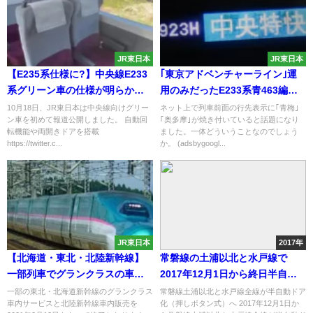
JR東日本
JR東日本
【E235系仕様に?】中央線E233
｢東京アドベンチャーライン｣運
系グリーン車の仕様が明らかに
用のみだったE233系青463編成
両開きドアや座席の自動回転機
のLEDが｢青梅｣｢奥多摩｣表示で
10月18日、JR東日本は中央線向けグリー
ネット上で列車前面の行先表示に｢青梅｣
ン車を初めて報道公開しました。 自動回
｢奥多摩｣が焼き付いていると話題になり
能を搭載 24年度末以降予定は変
焼き付いてしまう
転機能や両開きドアを搭載
ました。一体どういうことなのでしょう
わらず
https://twitter.c...
か。 (adsbygoogl...
JR東日本
2017年
【北海道・東北・北陸新幹線】
常磐線の土浦以北と水戸線で
一部列車でグランクラスの車内
2017年12月1日から終日半自動
サービスが変更に
ドア化
一部の東北・北海道新幹線のグランクラス
常磐線土浦以北と水戸線全線が半自動ドア
車内サービスと北陸新幹線車内販売を
化（押しボタン式）へ 2017年12月1日か