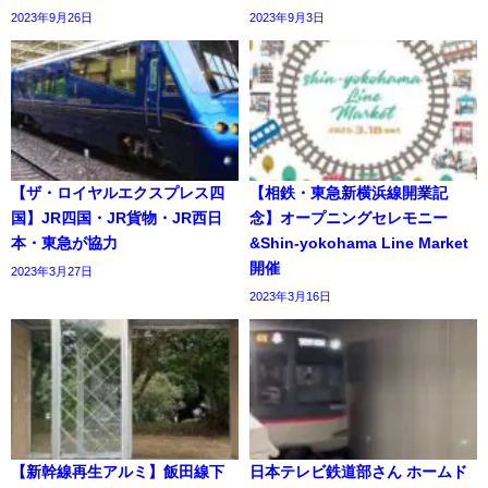
2023年9月26日
2023年9月3日
【ザ・ロイヤルエクスプレス四
【相鉄・東急新横浜線開業記
国】JR四国・JR貨物・JR西日
念】オープニングセレモニー
本・東急が協力
&Shin-yokohama Line Market
開催
2023年3月27日
2023年3月16日
【新幹線再生アルミ】飯田線下
日本テレビ鉄道部さん ホームド