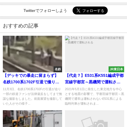
Twitterでフォローしよう
おすすめの記事
名鉄
JR東日本
【デッキでの暴走に留まらず】
【代走？】E531系K551編成宇都
名鉄1700系1702F引退で撮り鉄
宮線宇都宮～黒磯間で運転され
が線路内侵入
る
11月3日、名鉄1700系1702Fの引退が迫り
2021年5月1日に発生した東北地方を中心
一部の鉄道ファンが法律違反をしてまで無
とする地震の影響で、宇都宮線宇都宮～黒
謀な撮影をしました。前面展望を撮影して
磯間で通常は運転されないE531系による
いた人がその様子...
臨時列車が運転されま...