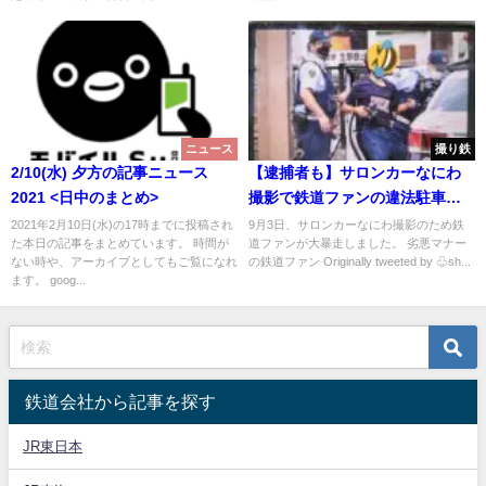
ニュース
撮り鉄
2/10(水) 夕方の記事ニュース
【逮捕者も】サロンカーなにわ
2021 <日中のまとめ>
撮影で鉄道ファンの違法駐車が
駅前ロータリーを占領 普通列車
2021年2月10日(水)の17時までに投稿され
9月3日、サロンカーなにわ撮影のため鉄
た本日の記事をまとめています。 時間が
道ファンが大暴走しました。 劣悪マナー
大混雑で遅延
ない時や、アーカイブとしてもご覧になれ
の鉄道ファン Originally tweeted by ♧sh...
ます。 goog...
鉄道会社から記事を探す
JR東日本