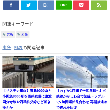
LINE
関連キーワード
東急
相鉄
東急
,
相鉄
の関連記事
【サステナ車両】東急9000系と
【わずか1時間で平常運転へ】相
小田急8000形を西武鉄道に譲渡
鉄線がかしわ台で架線トラブル
国分寺線や西武秩父線など置き
で7時間運転見合わせ 再開後速攻
換えか
で遅れを回復