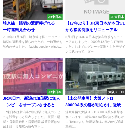
JR東日本
JR東日本
埼京線 踏切の遮断棒折れる
【17年ぶり】JR東日本が本日5/1
一時運転見合わせ
から接客制服をリニューアル
2019年11月26日、埼京線は軽トラックに
5月1日よりJR東日本は接客制服をリニュ
踏切の遮断棒を折られたため、一時運転を
ーアルしました。2002年12月から17年続
見合わせました。 (adsbygoogle = windo...
いたこれまでのグレーを基調としたデザイ
ンに代わって、ダー...
JR東日本
大阪メトロ
JR東日本、新潟の加茂駅に無人
【未公開車両】大阪メトロ
コンビニをオープンさせると発
30000A系の姿が明らかに 近畿車
表
輛で完成 2022年7月デビュー
JR東日本は新潟県の加茂駅に無人コンビ
近畿車輛で大阪メトロ30000A系が目撃さ
ニを設置すると発表しました。 概要・場
れています。 新造30000A系の姿が明らか
所・営業開始日・営業時間 設置位置は信
に Twitterより 学研都市線の車内から近畿
越本線・加茂駅の待合室内に...
車輛に...