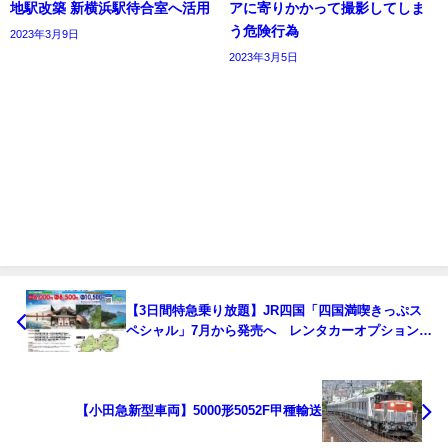
地駅改築 新横浜駅待合室へ活用
アに寄りかかって撮影してしま
う危険行為
2023年3月9日
2023年3月5日
【3日間特急乗り放題】JR四国「四国満喫きっぷス
ペシャル」7月から発売へ レンタカーオプションも
発売 四国2700系増発などサービス面アップも図る
【小田急新型車両】5000形5052F甲種輸送