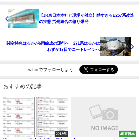
【JR東日本本社と現場が対立】酷すぎるE257系改造
の実態 労働組合の怒り爆発
関空特急はるかが6両編成の運行へ 271系はるかは
わずか17日でニートレインへ
Twitterでフォローしよう
おすすめの記事
2018年
JR東日本