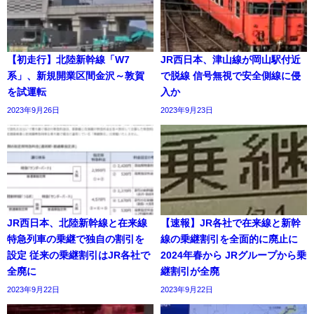
【初走行】北陸新幹線「W7
JR西日本、津山線が岡山駅付近
系」、新規開業区間金沢～敦賀
で脱線 信号無視で安全側線に侵
を試運転
入か
2023年9月26日
2023年9月23日
JR西日本、北陸新幹線と在来線
【速報】JR各社で在来線と新幹
特急列車の乗継で独自の割引を
線の乗継割引を全面的に廃止に
設定 従来の乗継割引はJR各社で
2024年春から JRグループから乗
全廃に
継割引が全廃
2023年9月22日
2023年9月22日