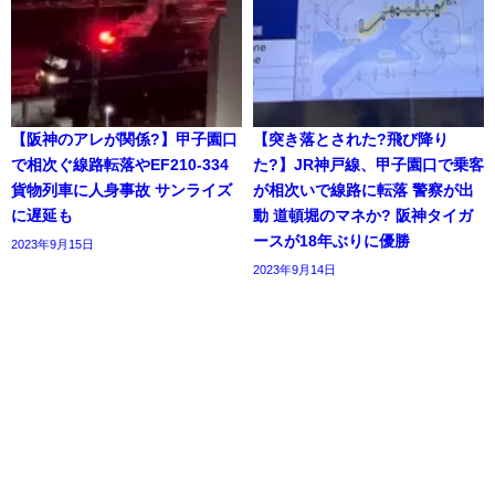
【阪神のアレが関係?】甲子園口
【突き落とされた?飛び降り
で相次ぐ線路転落やEF210-334
た?】JR神戸線、甲子園口で乗客
貨物列車に人身事故 サンライズ
が相次いで線路に転落 警察が出
に遅延も
動 道頓堀のマネか? 阪神タイガ
ースが18年ぶりに優勝
2023年9月15日
2023年9月14日