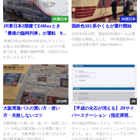
JR東日本
JR西日本
JR東日本2階建てE4Maxとき
国鉄色381系やくもが運行開始
「最後の臨時列車」が運転 9月
2022年3月19日、国鉄色381系やくもが運
行開始を開始しました。 381系国鉄色やく
は4日間限定で運転
JR東日本は2021年10月1日にラストラン
も記念式典の様子 https://twitter.c...
を迎えるE4系Maxとき。きっぷだけで乗
車できる「最後の臨時列車」の設定が行わ
れることになりまし...
2018年
JR
大阪周遊パスの買い方・使い
【平成の化石が消える】JRサイ
方・失敗しないコツ
バーステーション（指定席照
会）がリニューアル・スマホ対
大阪周遊パス買い方・使い方・失敗しない
JRの指定席照会システム「JRサイバース
コツ 今回は大阪周遊パスを実際に使って
テーション」のサイトがリニューアルされ
応
みました！ 大阪周遊パスを買うだけで大
ました。また、今回のリニューアルでPC
阪の観光施設に35か所以上...
のみでの表示のみ対応して...