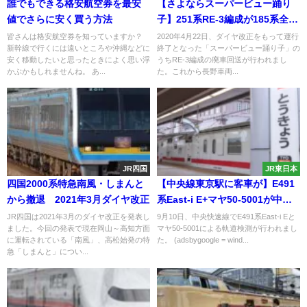
誰でもできる格安航空券を最安
【さよならスーパービュー踊り
値でさらに安く買う方法
子】251系RE-3編成が185系全廃
より先に長野へ廃車回送
皆さんは格安航空券を知っていますか？
2020年4月22日、ダイヤ改正をもって運行
新幹線で行くには遠いところや沖縄などに
終了となった「スーパービュー踊り子」の
安く移動したいと思ったときによく思い浮
うちRE-3編成の廃車回送が行われまし
かぶかもしれませんね。 あ...
た。これから長野車両...
JR四国
JR東日本
四国2000系特急南風・しまんと
【中央線東京駅に客車が】E491
から撤退 2021年3月ダイヤ改正
系East-i E+マヤ50-5001が中央
快速線で軌道検測
JR四国は2021年3月のダイヤ改正を発表し
9月10日、中央快速線でE491系East-i Eと
ました。今回の発表で現在岡山～高知方面
マヤ50-5001による軌道検測が行われまし
に運転されている「南風」、高松始発の特
た。 (adsbygoogle = wind...
急「しまんと」につい...