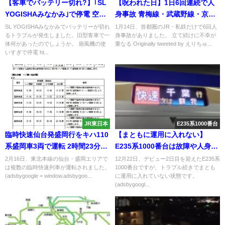
【客車でバッテリー切れ?】｢SL
【呪われた日】1日6回連続で人
YOGISHAみなかみ｣で停電 空
身事故 青梅線・武蔵野線・京急
調・開扉不可に
線・相鉄線・小田急線・西武線
SL YOGISHAみなかみでバッテリーが切れ
1月14日、首都圏のJR・私鉄だけで6回人
るトラブルが発生しました。旧型客車で一
身事故がありました。 立て続けに不幸が
で発生 陸の孤島続出
体何があったのでしょうか。 扇風機の使
重なる Originally tweeted by えりちゅ...
いすぎで停電 ht...
JR東日本
E235系1000番台
臨時快速仙台発盛岡行をキハ110
【まともに運用に入れない】
系盛岡車3両で運転 2時間23分で
E235系1000番台は故障や人身事
走破
故でトラブル続き 初の内房線完
2月16日、東北本線の仙台・盛岡エリアで
12月22日、デビュー2日目を迎えたE235系
は複数の臨時快速列車が運転されました。
1000番台ですが、トラブル続きでまとも
結の千葉行に
(adsbygoogle = window.adsbygoo...
に運用に入れていない状態です。
(adsbygoogl...