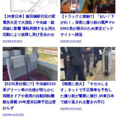
【JR東日本】飯田橋駅付近の変
【トラックと接触?】「おい！下
電所火災で大混乱！中央線・総
がれ！」深夜に撮り鉄の罵声 FV-
武線に影響 運転再開するも消火
E991系が展示のため東京ビック
活動により故障し再び見合わせ
サイトへ陸送
2024年6月26日
2023年10月19日
【E235系仕様に?】中央線E233
【報復に放火】「キセルしま
系グリーン車の仕様が明らかに
す」ネットで不正乗車を予告し
両開きドアや座席の自動回転機
た撮り鉄が警察に連行 JR東日本
能を搭載 24年度末以降予定は変
で繰り返される驚きの手口
わらず
2023年10月16日
2023年10月18日