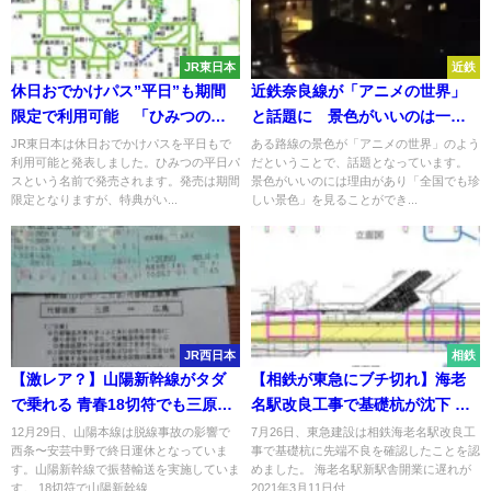
JR東日本
近鉄
休日おでかけパス”平日”も期間
近鉄奈良線が「アニメの世界」
限定で利用可能 「ひみつの平
と話題に 景色がいいのは一体
日パス」発売へ
なぜ？夜景もきれい
JR東日本は休日おでかけパスを平日もで
ある路線の景色が「アニメの世界」のよう
利用可能と発表しました。ひみつの平日パ
だということで、話題となっています。
スという名前で発売されます。発売は期間
景色がいいのには理由があり「全国でも珍
限定となりますが、特典がい...
しい景色」を見ることができ...
JR西日本
相鉄
【激レア？】山陽新幹線がタダ
【相鉄が東急にブチ切れ】海老
で乗れる 青春18切符でも三原〜
名駅改良工事で基礎杭が沈下 施
広島で振替輸送利用可能
工記録に不正か
12月29日、山陽本線は脱線事故の影響で
7月26日、東急建設は相鉄海老名駅改良工
西条〜安芸中野で終日運休となっていま
事で基礎杭に先端不良を確認したことを認
す。山陽新幹線で振替輸送を実施していま
めました。 海老名駅新駅舎開業に遅れが
す。 18切符で山陽新幹線...
2021年3月11日付...