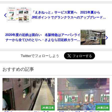
「えきねっと」サービス変更へ 2021年夏から
JREポイントでグランクラスへのアップグレード
も 株主優待券も指定席券売機QRコードで対応
2020年度の近鉄は面白い 名阪特急はアーバンライ
ナーから全てひのとりへ・さよなら旧近鉄カラー60
年の歴史に幕・鮮魚高安行き準急・しまかぜカフェ
テリア中止で飲み放題の措置も
Twitterでフォローしよう
おすすめの記事
JR東日本
JR東日本