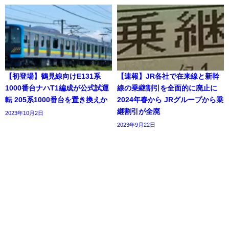
【初登場】鶴見線向けE131系
【速報】JR各社で在来線と新幹
1000番台ナハT1編成が公式試運
線の乗継割引を全面的に廃止に
転 205系1000番台を置き換えか
2024年春から JRグループから乗
継割引が全廃
2023年10月2日
2023年9月22日