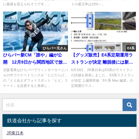
に最後を迎えられそうです。...
トの還元率は10%～...
ひらパー兄さん
E4系
ひらパー新CM「誰や」編が公
【グッズ販売】E4系定期運用ラ
開 12月9日から関西地区で放映
ストランが決定 離脱後には新潟
開始 「ヒビ」スケート・ウィ
～盛岡で旅行商品も 運用公開
京阪電車はひらパーでウィンターカーニバ
6月18日、JR東日本はE4系のラストラン
ルの中でスケートリンクが「ヒビだらけ」
の詳細を発表しました。 E4系ラストラン
ンターカーニバル開催 超ひら
の『とりあえずフォトスポット「ヒビ」ス
が決定 上越新幹線「E4 系 Max 編成」の
パー兄さん 京阪電車
ケート』を設置すると発表し...
定期運行ラス...
鉄道会社から記事を探す
JR東日本