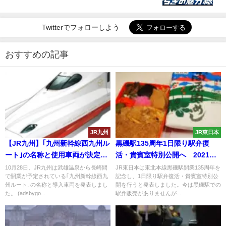
Twitterでフォローしよう
おすすめの記事
JR九州
JR東日本
【JR九州】｢九州新幹線西九州ル
黒磯駅135周年1日限り駅弁復
ート｣の名称と使用車両が決定
活・貴賓室特別公開へ 2021年
N700Sをカスタマイズ
12月12日実施
10月28日、JR九州は武雄温泉から長崎間
JR東日本は東北本線黒磯駅開業135周年を
で開業が予定されている｢九州新幹線西九
記念し、1日限り駅弁復活・貴賓室特別公
州ルート｣の名称と導入車両を発表しまし
開を行うと発表しました。今は黒磯駅での
た。 (adsbygo...
駅弁販売がありませんが...