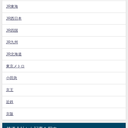
JR東海
JR西日本
JR四国
JR九州
JR北海道
東京メトロ
小田急
京王
近鉄
京阪