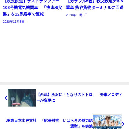
【秩父鉄道】ラストランツアー
【カラフル5色】秩父鉄道デキ5
108号機電気機関車 「快速秩父
重単 熊谷貨物ターミナルに回送
路」を12系客車で運転
2020年10月3日
2020年11月5日
【西武】所沢に「となりのトトロ」 発車メロディ
ーが変更に
JR東日本水戸支社 「駅長対抗 いばらきの魅力総
選挙」を実施