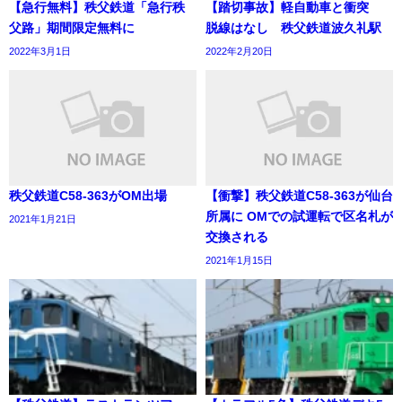
【急行無料】秩父鉄道「急行秩
【踏切事故】軽自動車と衝突
父路」期間限定無料に
脱線はなし 秩父鉄道波久礼駅
2022年3月1日
2022年2月20日
秩父鉄道C58-363がOM出場
【衝撃】秩父鉄道C58-363が仙台
所属に OMでの試運転で区名札が
2021年1月21日
交換される
2021年1月15日