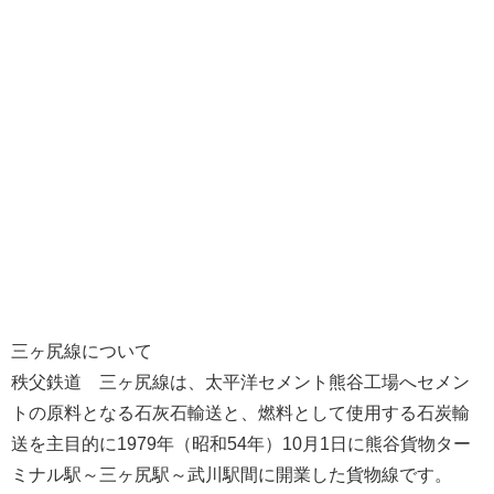
三ヶ尻線について
秩父鉄道 三ヶ尻線は、太平洋セメント熊谷工場へセメン
トの原料となる石灰石輸送と、燃料として使用する石炭輸
送を主目的に1979年（昭和54年）10月1日に熊谷貨物ター
ミナル駅～三ヶ尻駅～武川駅間に開業した貨物線です。