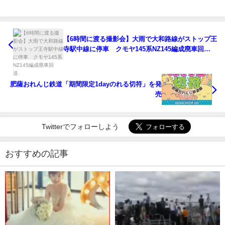
【6時間に渡る撮影会】大雨で大和路線がストップ王
寺駅中線に停車 クモヤ145系NZ145編成廃車回
送
肥薩おれんじ鉄道「期間限定1dayのれる切符」を発
売
Twitterでフォローしよう
おすすめの記事