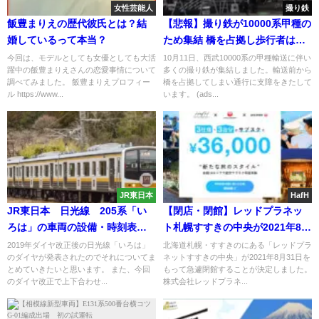
女性芸能人
撮り鉄
飯豊まりえの歴代彼氏とは？結
【悲報】撮り鉄が10000系甲種の
婚しているって本当？
ため集結 橋を占拠し歩行者は完
全に通れない状態に 道路法違反
今回は、モデルとしても女優としても大活
10月11日、西武10000系の甲種輸送に伴い
躍中の飯豊まりえさんの恋愛事情について
多くの撮り鉄が集結しました。輸送前から
の恐れも
調べてみました。 飯豊まりえプロフィー
橋を占拠してしまい通行に支障をきたして
ル https://www...
います。 (ads...
JR東日本
HafH
JR東日本 日光線 205系「い
【閉店・閉館】レッドプラネッ
ろは」の車両の設備・時刻表と
ト札幌すすきの中央が2021年8月
料金は？今回から増発も【2019
31日で閉館が決定 コロナが原
2019年ダイヤ改正後の日光線「いろは」
北海道札幌・すすきのにある「レッドプラ
のダイヤが発表されたのでそれについてま
ネットすすきの中央」が2021年8月31日を
年ダイヤ改正対応・最新版】
因か
とめていきたいと思います。 また、今回
もって急遽閉館することが決定しました。
のダイヤ改正で上下合わせ...
株式会社レッドプラネ...