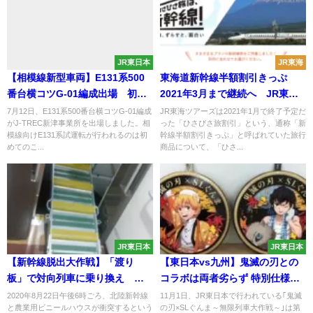
JR東日本
JR東海
【相模線新型車両】E131系500
東海道新幹線半額割引きっぷ
番台横コツG-01編成出場 初の
2021年3月まで継続へ JR東海
試運転
ツアーズ発表
7月12日、E131系500番台横コツG-01編成
JR東海ツアーズは2021年1月で終了予定だ
がJ-TREC新津事業所を出場しました。相
った「ひさびさ旅割引」という、通称「新
模線向けE131系試運転が行われるのは初
幹線半額割引きっぷ」と呼ばれていた旅行
めてのこ...
商品について、「ひさ...
JR東日本
JR東日本
【新幹線脱出大作戦】「渡り
【東日本vs九州】鬼滅の刃との
板」で対向列車に乗り換え
コラボは両者劣らず 特別仕様の
「かがやき号長野行き」などレ
｢SLよこかわ｣ではヘッドマーク
2020年8月22日午後6時ごろ、北陸新幹線
11月1日、JR東日本で行われている｢鬼滅
と農業用ビニールハウスが衝突するという
の刃×SLぐんま～無限列車大作戦～｣は第
アな行き先も
交換 荻野屋ではコラボ弁当の発