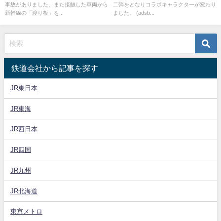
事故がありました。また接触した車両から
二弾をとなりコラボキャラクターが変わり
売も
新幹線の「渡り板」を...
ました。 (adsb...
鉄道会社から記事を探す
JR東日本
JR東海
JR西日本
JR四国
JR九州
JR北海道
東京メトロ