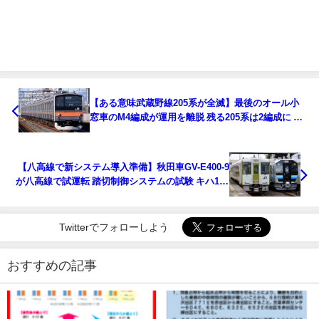
【ある意味武蔵野線205系が全滅】最後のオール小
窓車のM4編成が運用を離脱 残る205系は2編成に 大
窓小窓の違いとは
【八高線で新システム導入準備】秋田車GV-E400-9
が八高線で試運転 踏切制御システムの試験 キハ110
系はどうなるのか
Twitterでフォローしよう
おすすめの記事