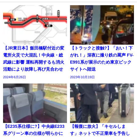
【JR東日本】飯田橋駅付近の変
【トラックと接触?】「おい！下
電所火災で大混乱！中央線・総
がれ！」深夜に撮り鉄の罵声 FV-
武線に影響 運転再開するも消火
E991系が展示のため東京ビック
活動により故障し再び見合わせ
サイトへ陸送
2024年6月26日
2023年10月19日
【E235系仕様に?】中央線E233
【報復に放火】「キセルしま
系グリーン車の仕様が明らかに
す」ネットで不正乗車を予告し