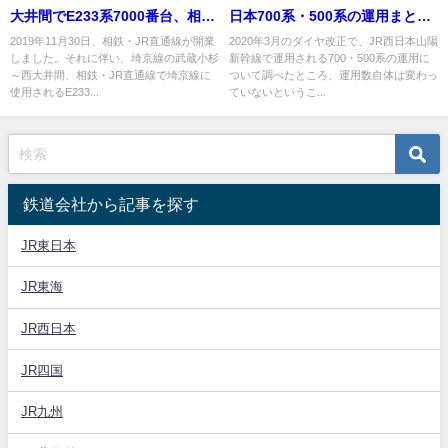
大井間でE233系7000番台、相鉄
日本700系・500系の運用まと
12000系の120km/h運転開始 都
め 全席禁煙化でB編成700系グ
2019年11月30日、相鉄・JR直通線が開業
2020年3月のダイヤ改正で、JR西日本山陽
しました。それに伴い、埼京線の武蔵小杉
新幹線で運用される700・500系の運用に
心へのアクセスが便利に
リーン車は3月13日がラストラ
～西大井間、相鉄・JR直通線で埼京線に
ついて調べたところ、運用数自体は変わっ
ン 一部で運用変更も
使用されるE233...
ていないというこ...
鉄道会社から記事を探す
JR東日本
JR東海
JR西日本
JR四国
JR九州