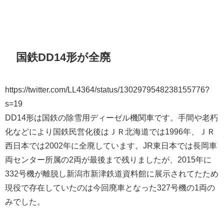
国鉄DD14形が全廃
https://twitter.com/LL4364/status/1302979548238155776?
s=19
DD14形は国鉄の除雪用ディーゼル機関車です。手間や老朽
化などにより国鉄民営化後はＪＲ北海道では1996年、ＪＲ
西日本では2002年に全廃しています。JR東日本では長岡車
両センター所属の2両が最後まで残りましたが、2015年に
332号機が離脱し新潟市新津鉄道資料館に展示されてたため
現役で存在していたのは今回廃車となった327号機の1両の
みでした。