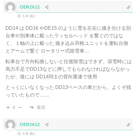
OER2612
5 年 前に
DD14 は DD16 やDE15 のように雪を左右に掻き分ける別
台車や別車体に載ったラッセルヘッド を繋ぐのではな
く、１軸の上に載った 掻き込み羽根ユニットを運転台側
とアームで繋ぐ ロータリー式除雪車…
転車台で方向転換しないと往復除雪はできず、深雪時には
馬力不足でDD13などに押してもらわなければならなかっ
たが、後には DD14同士の背向重連で使用
とっくにいなくなった DD13ベースの車だから、よくぞ残
っていたもので……
返信
0
OER2612
5 年 前に