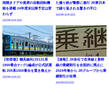
両開きドアや座席の自動回転機
た撮り鉄が警察に連行 JR東日本
能を搭載 24年度末以降予定は変
で繰り返される驚きの手口
わらず
2023年10月16日
2023年10月18日
【初登場】鶴見線向けE131系
【速報】JR各社で在来線と新幹
1000番台ナハT1編成が公式試運
線の乗継割引を全面的に廃止に
転 205系1000番台を置き換えか
2024年春から JRグループから乗
継割引が全廃
2023年10月2日
2023年9月22日