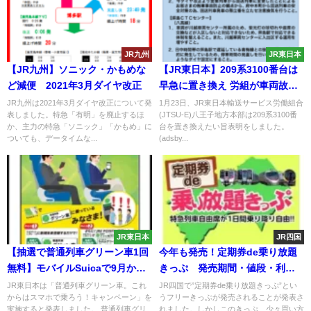
JR九州
JR東日本
【JR九州】ソニック・かもめな
【JR東日本】209系3100番台は
ど減便 2021年3月ダイヤ改正
早急に置き換え 労組が車両故障
多発を指摘
JR九州は2021年3月ダイヤ改正について発
1月23日、JR東日本輸送サービス労働組合
表しました。特急「有明」を廃止するほ
(JTSU-E)八王子地方本部は209系3100番
か、主力の特急「ソニック」「かもめ」に
台を置き換えたい旨表明をしました。
ついても、データイムな...
(adsby...
JR東日本
JR四国
【抽選で普通列車グリーン車1回
今年も発売！定期券de乗り放題
無料】モバイルSuicaで9月から
きっぷ 発売期間・値段・利用
10月まで実施
方法まとめ
JR東日本は「普通列車グリーン車。これ
JR四国で”定期券de乗り放題きっぷ”とい
からはスマホで乗ろう！キャンペーン」を
うフリーきっぷが発売されることが発表さ
実施すると発表しました。 普通列車グリ
れました。しかしこのきっぷ、少々買い方