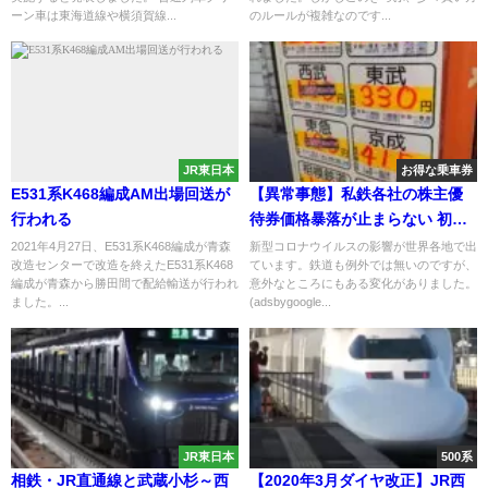
ーン車は東海道線や横須賀線...
のルールが複雑なのです...
JR東日本
お得な乗車券
E531系K468編成AM出場回送が
【異常事態】私鉄各社の株主優
行われる
待券価格暴落が止まらない 初乗
り運賃を大幅に下回る
2021年4月27日、E531系K468編成が青森
新型コロナウイルスの影響が世界各地で出
改造センターで改造を終えたE531系K468
ています。鉄道も例外では無いのですが、
編成が青森から勝田間で配給輸送が行われ
意外なところにもある変化がありました。
ました。...
(adsbygoogle...
JR東日本
500系
相鉄・JR直通線と武蔵小杉～西
【2020年3月ダイヤ改正】JR西