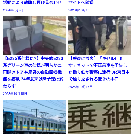
活動により故障し再び見合わせ
サイトへ陸送
2024年6月26日
2023年10月19日
【E235系仕様に?】中央線E233
【報復に放火】「キセルしま
系グリーン車の仕様が明らかに
す」ネットで不正乗車を予告し
両開きドアや座席の自動回転機
た撮り鉄が警察に連行 JR東日本
能を搭載 24年度末以降予定は変
で繰り返される驚きの手口
わらず
2023年10月16日
2023年10月18日