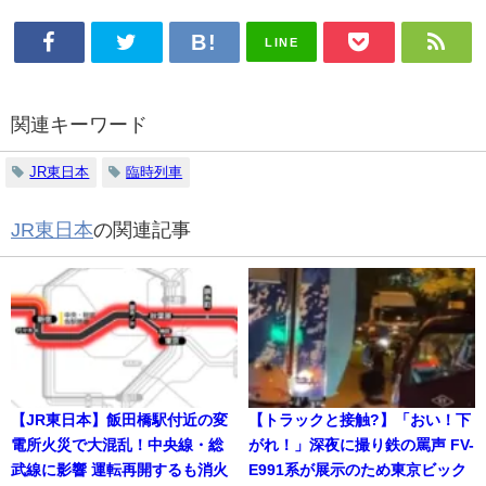
LINE
関連キーワード
JR東日本
臨時列車
JR東日本
の関連記事
【JR東日本】飯田橋駅付近の変
【トラックと接触?】「おい！下
電所火災で大混乱！中央線・総
がれ！」深夜に撮り鉄の罵声 FV-
武線に影響 運転再開するも消火
E991系が展示のため東京ビック