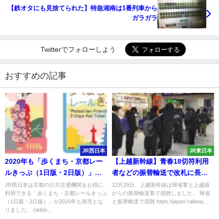
【鉄オタにも見捨てられた】特急湘南は1番列車から
ガラガラ
Twitterでフォローしよう
おすすめの記事
JR西日本
JR東日本
2020年も「歩くまち・京都レー
【上越新幹線】青春18切符利用
ルきっぷ（1日版・2日版）」が
者などの振替輸送で改札に長蛇
発売！ 発売期間・利用期間・
の列 帰省ラッシュと重なり車内
JR西日本は京都の公共交通機関をお得に
12月29日、上越新幹線は帰省客と上越線
利用できる「歩くまち・京都レールきっぷ
からの振替輸送客で混雑しました。 帰省
値段まとめ
混雑
（1日版・2日版）」が2020年も発売とな
と振替輸送で混雑 https://japan-railway....
りました。 (adsb...