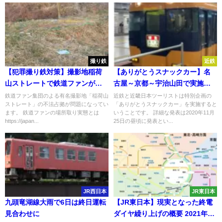
撮り鉄
近鉄
【犯罪撮り鉄対策】撮影地稲荷
【ありがとうスナックカー】名
山ストレートで鉄道ファンが不
古屋～京都～宇治山田で実施
法占拠 2週間以上前から悪質な場
近鉄と近ツリがツアー発売へ
鉄道ファン集団のよる有名撮影地「稲荷山
近鉄と近畿日本ツーリストは特別企画の
ストレート」の不法占拠が問題になってい
「ありがとうスナックカー」を実施すると
所取り 管理者が撤去・パトロー
ます。 鉄道ファンの場所取り実態とは
いうことです。 詳細な発表は2020年11月
ル強化へ
https://japan...
25日の昼頃に発表とい...
JR西日本
JR東日本
九頭竜湖線大雨で6日は終日運転
【JR東日本】現実となった終電
見合わせに
ダイヤ繰り上げの概要 2021年春