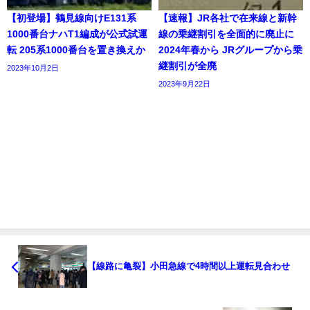
【初登場】鶴見線向けE131系
【速報】JR各社で在来線と新幹
1000番台ナハT1編成が公式試運
線の乗継割引を全面的に廃止に
転 205系1000番台を置き換えか
2024年春から JRグループから乗
継割引が全廃
2023年10月2日
2023年9月22日
【線路に亀裂】小田急線で4時間以上運転見合わせ