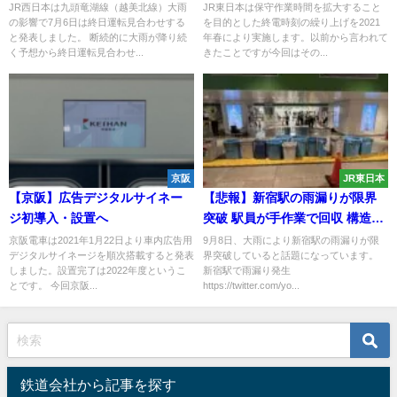
から実施 減便だけではなく増発
JR西日本は九頭竜湖線（越美北線）大雨
JR東日本は保守作業時間を拡大すること
の影響で7月6日は終日運転見合わせする
を目的とした終電時刻の繰り上げを2021
や臨時列車の運行も
と発表しました。 断続的に大雨が降り続
年春により実施します。以前から言われて
く予想から終日運転見合わせ...
きたことですが今回はその...
京阪
JR東日本
【京阪】広告デジタルサイネー
【悲報】新宿駅の雨漏りが限界
ジ初導入・設置へ
突破 駅員が手作業で回収 構造的
欠陥か
京阪電車は2021年1月22日より車内広告用
9月8日、大雨により新宿駅の雨漏りが限
デジタルサイネージを順次搭載すると発表
界突破していると話題になっています。
しました。設置完了は2022年度というこ
新宿駅で雨漏り発生
とです。 今回京阪...
https://twitter.com/yo...
鉄道会社から記事を探す