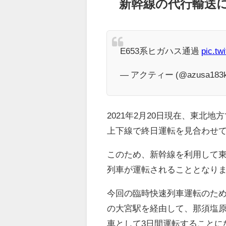
新幹線の代行輸送
E653系ヒガハス通過
pic.t
— アクティー (@azusa183k
2021年2月20日現在、東
上下線で終日運転を見合わせ
このため、新幹線を利用して
列車が運転されることとなり
今回の臨時快速列車運転のため
の大宮駅を経由して、那須塩原
車として3日間運転することに