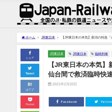
ホーム
JR東日本
【JR東日本の本気】新潟の特急
め
JR東日本
JR東日本
臨時列車
シェア
【JR東日本の本気】
仙台間で救済臨時快
Tweet
B!
2021年2月20日
はてブ
Facebook
Twitte
Pocket