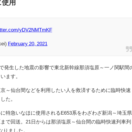
に使用
witter.com/yDV2NMTmKF
ei)
February 20, 2021
北地方で発生した地震の影響で東北新幹線那須塩原～一ノ関駅間
ています。
東京～仙台間などを利用したい人を救済するために臨時快速
ました。
に特急いなほに使用されるE653系をわざわざ新潟～埼玉
まで回送。21日からは那須塩原～仙台間の臨時快速列車列
なりました。