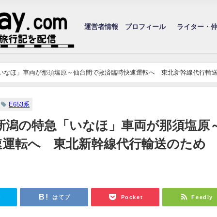
運営者情報 プロフィール
ライター・
「いなほ」車両が那須塩原～仙台間で救済臨時快速運転へ 東北新幹線代行輸
E653系
新潟の特急「いなほ」車両が那須塩原
速運転へ 東北新幹線代行輸送のため
r
はてブ
Pocket
Feedly