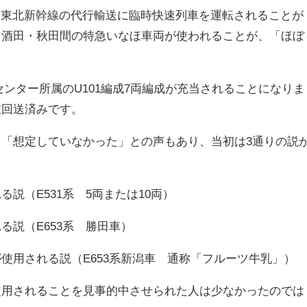
日から東北新幹線の代行輸送に臨時快速列車を運転されることが
～酒田・秋田間の特急いなほ車両が使われることが、「ほぼ
センター所属のU101編成7両編成が充当されることになりま
在回送済みです。
「想定していなかった」との声もあり、当初は3通りの説
説（E531系 5両または10両）
る説（E653系 勝田車）
使用される説（E653系新潟車 通称「フルーツ牛乳」）
使用されることを見事的中させられた人は少なかったのでは