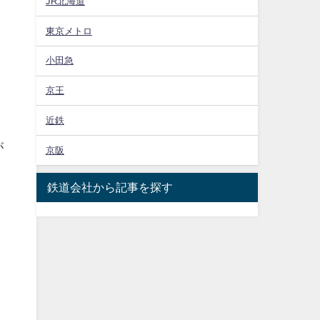
JR北海道
東京メトロ
小田急
京王
近鉄
が
京阪
鉄道会社から記事を探す