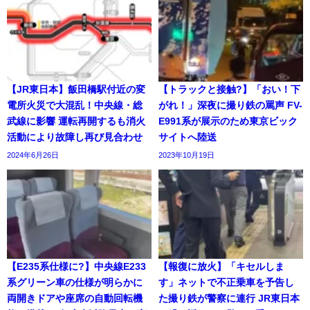
【JR東日本】飯田橋駅付近の変
【トラックと接触?】「おい！下
電所火災で大混乱！中央線・総
がれ！」深夜に撮り鉄の罵声 FV-
武線に影響 運転再開するも消火
E991系が展示のため東京ビック
活動により故障し再び見合わせ
サイトへ陸送
2024年6月26日
2023年10月19日
【E235系仕様に?】中央線E233
【報復に放火】「キセルしま
系グリーン車の仕様が明らかに
す」ネットで不正乗車を予告し
両開きドアや座席の自動回転機
た撮り鉄が警察に連行 JR東日本