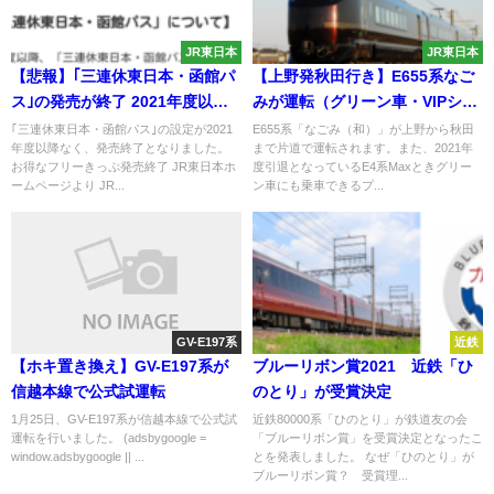
JR東日本
JR東日本
【悲報】｢三連休東日本・函館パ
【上野発秋田行き】E655系なご
ス｣の発売が終了 2021年度以降
みが運転（グリーン車・VIPシー
設定なし
ト）Maxときグリーン車乗車プ
｢三連休東日本・函館パス｣の設定が2021
E655系「なごみ（和）」が上野から秋田
年度以降なく、発売終了となりました。
まで片道で運転されます。また、2021年
ランも
お得なフリーきっぷ発売終了 JR東日本ホ
度引退となっているE4系Maxときグリー
ームページより JR...
ン車にも乗車できるプ...
GV-E197系
近鉄
【ホキ置き換え】GV-E197系が
ブルーリボン賞2021 近鉄「ひ
信越本線で公式試運転
のとり」が受賞決定
1月25日、GV-E197系が信越本線で公式試
近鉄80000系「ひのとり」が鉄道友の会
運転を行いました。 (adsbygoogle =
「ブルーリボン賞」を受賞決定となったこ
window.adsbygoogle || ...
とを発表しました。 なぜ「ひのとり」が
ブルーリボン賞？ 受賞理...