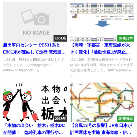
E501系
JR東日本
勝田車両センターでE531系と
【高崎・宇都宮・東海道線が大
E501系が連結して走行 電気連結
きく変化】｢通勤快速｣が廃止さ
器を無視
れ東大宮に全列車が停車 普通列
1月21日、E531系とE501系が連結をして
12月18日、JR東日本横浜支社と大宮支社
走行しました。 (adsbygoogle =
は2021年3月13日に実施されるダイヤ改正
車・特急が減便
window.adsbygoogle || []...
の詳細を発表しました。 (adsbygoogle =
...
2018年
JR東日本
「本物の出会い 栃木」栃木DC
【台風13号の影響】JR東日本が
が開催！ 臨時列車の運行や新
計画運休を実施 東海道線・伊東