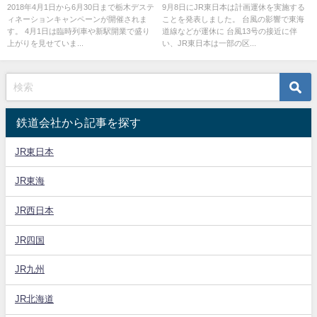
駅開業も！
線・青梅線・八高線・久留里線
2018年4月1日から6月30日まで栃木デステ
9月8日にJR東日本は計画運休を実施する
ィネーションキャンペーンが開催されま
ことを発表しました。 台風の影響で東海
で8日始発から運転見合わせに
す。 4月1日は臨時列車や新駅開業で盛り
道線などが運休に 台風13号の接近に伴
上がりを見せていま...
い、JR東日本は一部の区...
鉄道会社から記事を探す
JR東日本
JR東海
JR西日本
JR四国
JR九州
JR北海道