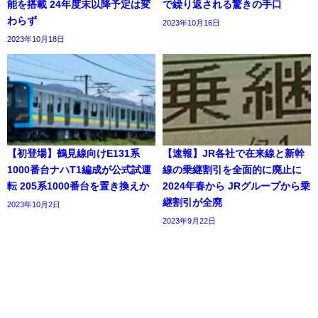
能を搭載 24年度末以降予定は変
で繰り返される驚きの手口
わらず
2023年10月16日
2023年10月18日
【初登場】鶴見線向けE131系
【速報】JR各社で在来線と新幹
1000番台ナハT1編成が公式試運
線の乗継割引を全面的に廃止に
転 205系1000番台を置き換えか
2024年春から JRグループから乗
継割引が全廃
2023年10月2日
2023年9月22日