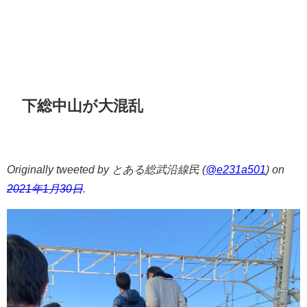
下総中山が大混乱
Originally tweeted by とある総武沿線民 (
@e231a501
) on
2021年1月30日
.