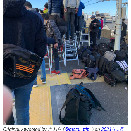
Originally tweeted by さわら (
@metal_trip_
) on
2021年1月