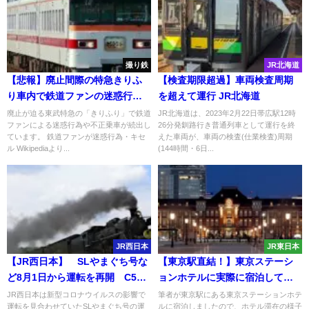
撮り鉄
JR北海道
【悲報】廃止間際の特急きりふ
【検査期限超過】車両検査周期
り車内で鉄道ファンの迷惑行為
を超えて運行 JR北海道
が続出 無人駅で特別改札実施で
廃止が迫る東武特急の「きりふり」で鉄道
JR北海道は、2023年2月22日帯広駅12時
ファンによる迷惑行為や不正乗車が続出し
26分発釧路行き普通列車として運行を終
キセル大量摘発も
ています。 鉄道ファンが迷惑行為・キセ
えた車両が、車両の検査(仕業検査)周期
ル Wikipediaより...
(144時間・6日...
JR西日本
JR東日本
【JR西日本】 SLやまぐち号な
【東京駅直結！】東京ステーシ
ど8月1日から運転を再開 C57-1
ョンホテルに実際に宿泊してき
が牽引予定 発売は7月10日から
た
JR西日本は新型コロナウイルスの影響で
筆者が東京駅にある東京ステーションホテ
運転を見合わせていたSLやまぐち号の運
ルに宿泊しましたので、ホテル滞在の様子