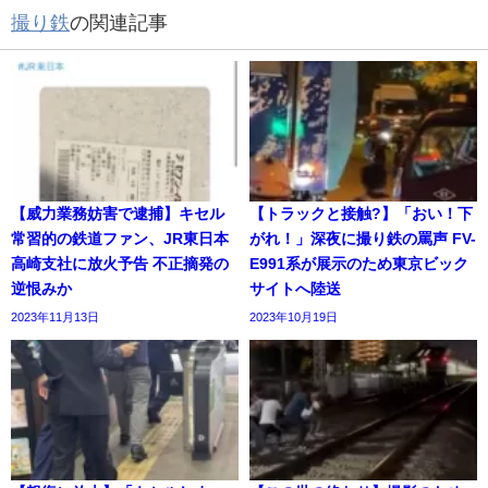
撮り鉄
の関連記事
【威力業務妨害で逮捕】キセル
【トラックと接触?】「おい！下
常習的の鉄道ファン、JR東日本
がれ！」深夜に撮り鉄の罵声 FV-
高崎支社に放火予告 不正摘発の
E991系が展示のため東京ビック
逆恨みか
サイトへ陸送
2023年11月13日
2023年10月19日