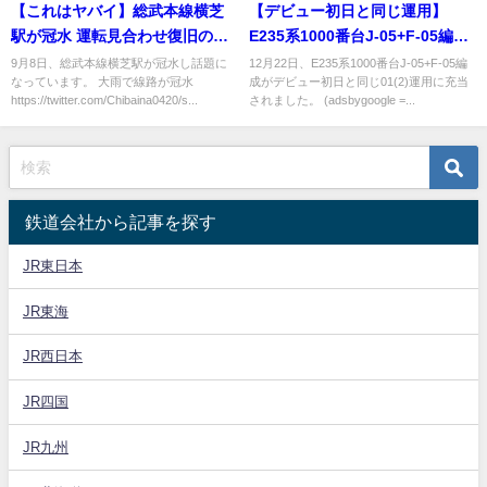
【これはヤバイ】総武本線横芝
【デビュー初日と同じ運用】
駅が冠水 運転見合わせ復旧の目
E235系1000番台J-05+F-05編成
処立たず ｢路面電車みたい｣との
が01(2)運用に充当
9月8日、総武本線横芝駅が冠水し話題に
12月22日、E235系1000番台J-05+F-05編
なっています。 大雨で線路が冠水
成がデビュー初日と同じ01(2)運用に充当
声が
https://twitter.com/Chibaina0420/s...
されました。 (adsbygoogle =...
鉄道会社から記事を探す
JR東日本
JR東海
JR西日本
JR四国
JR九州