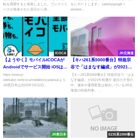
転を再開すると発表しました。プレスリリ
をレポートします。 (adsbygoogle =
ースが発表された翌日から発...
window....
ICOCA
JR北海道
【ようやく】モバイルICOCAが
【キハ261系5000番台】特急宗
Androidでサービス開始 iOSはい
谷で「はまなす編成」が2021年
つに?
初運行
https://www.jr-
【キハ261系5000番台】特急宗谷で「はま
odekake.net/icoca/mobileicoca/about/より
なす編成」が2021年初運行 連日の大雪の
JR西日本は2023年3月22日...
中、運休や運用変更は相次いでいるJR北
海道の特急列車。...
JR東日本
E235系1000番台