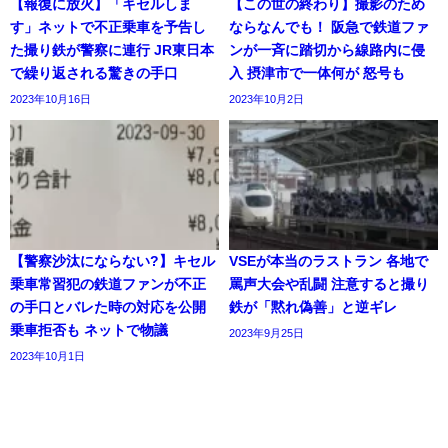
【報復に放火】「キセルしま
【この世の終わり】撮影のため
す」ネットで不正乗車を予告し
ならなんでも！ 阪急で鉄道ファ
た撮り鉄が警察に連行 JR東日本
ンが一斉に踏切から線路内に侵
で繰り返される驚きの手口
入 摂津市で一体何が 怒号も
2023年10月16日
2023年10月2日
【警察沙汰にならない?】キセル
VSEが本当のラストラン 各地で
乗車常習犯の鉄道ファンが不正
罵声大会や乱闘 注意すると撮り
の手口とバレた時の対応を公開
鉄が「黙れ偽善」と逆ギレ
乗車拒否も ネットで物議
2023年9月25日
2023年10月1日