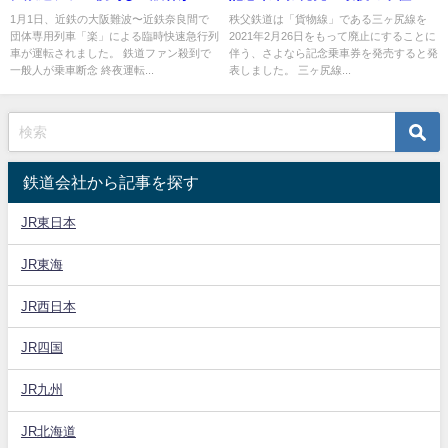
車断念 積み残し＆途中駅乗車不
送の列車は？
1月1日、近鉄の大阪難波〜近鉄奈良間で
秩父鉄道は「貨物線」である三ヶ尻線を
団体専用列車「楽」による臨時快速急行列
2021年2月26日をもって廃止にすることに
可に
車が運転されました。 鉄道ファン殺到で
伴う、さよなら記念乗車券を発売すると発
一般人が乗車断念 終夜運転...
表しました。 三ヶ尻線...
鉄道会社から記事を探す
JR東日本
JR東海
JR西日本
JR四国
JR九州
JR北海道