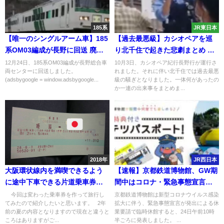
185系
JR東日本
【唯一のシングルアーム車】185
【過去最悪級】カシオペアを巡
系OM03編成が長野に回送 廃車
り北千住で起きた悲劇まとめ 警
を心配する声も
察が異例の呼び掛けをするも心
12月24日、185系OM03編成が長野総合車
10月3日、カシオペア紀行長野行が運行さ
両センターに回送しました。
れました。それに伴い北千住では過去最悪
には届かず暴言
(adsbygoogle = window.adsbygoogle...
級の騒ぎとなりました。一体何があったの
か一連の出来事をまとめま...
2018年
JR西日本
大阪環状線内を満喫できるよう
【速報】京都鉄道博物館、GW期
に途中下車できる片道乗車券を
間中はコロナ・緊急事態宣言で
作って旅行してみた
臨時休館
今回は変わった乗車券を作って旅行し
京都鉄道博物館は新型コロナウイルス感染
てみたので紹介したいと思います。 2年
拡大に伴う、緊急事態宣言が発出による休
前の夏の内容となりますので現在と違うと
業要請で臨時休館すると、24日午前10時
ころはありますがご...
半ごろに発表しました。 ...