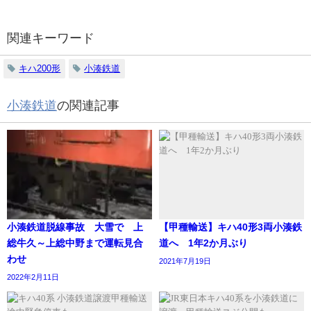
関連キーワード
キハ200形
小湊鉄道
小湊鉄道
の関連記事
小湊鉄道脱線事故 大雪で 上
【甲種輸送】キハ40形3両小湊鉄
総牛久～上総中野まで運転見合
道へ 1年2か月ぶり
わせ
2021年7月19日
2022年2月11日