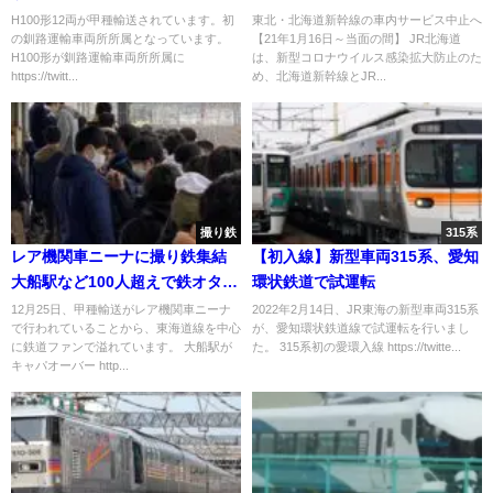
の間】
H100形12両が甲種輸送されています。初
東北・北海道新幹線の車内サービス中止へ
の釧路運輸車両所所属となっています。
【21年1月16日～当面の間】 JR北海道
H100形が釧路運輸車両所所属に
は、新型コロナウイルス感染拡大防止のた
https://twitt...
め、北海道新幹線とJR...
撮り鉄
315系
レア機関車ニーナに撮り鉄集結
【初入線】新型車両315系、愛知
大船駅など100人超えで鉄オタ専
環状鉄道で試運転
用ホームに 三脚禁止・ロープ規
12月25日、甲種輸送がレア機関車ニーナ
2022年2月14日、JR東海の新型車両315系
で行われていることから、東海道線を中心
が、愛知環状鉄道線で試運転を行いまし
制実施
に鉄道ファンで溢れています。 大船駅が
た。 315系初の愛環入線 https://twitte...
キャパオーバー http...