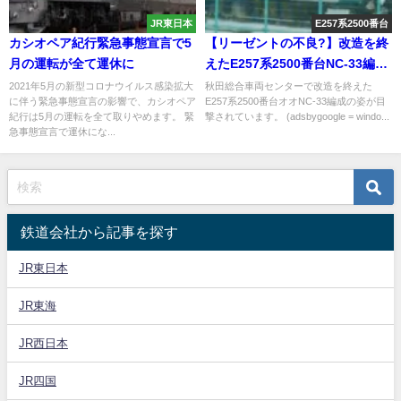
JR東日本
E257系2500番台
カシオペア紀行緊急事態宣言で5
【リーゼントの不良?】改造を終
月の運転が全て運休に
えたE257系2500番台NC-33編成
が姿を見せる
2021年5月の新型コロナウイルス感染拡大
秋田総合車両センターで改造を終えた
に伴う緊急事態宣言の影響で、カシオペア
E257系2500番台オオNC-33編成の姿が目
紀行は5月の運転を全て取りやめます。 緊
撃されています。 (adsbygoogle = windo...
急事態宣言で運休にな...
鉄道会社から記事を探す
JR東日本
JR東海
JR西日本
JR四国