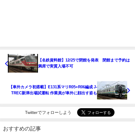
【名鉄資料館】12/25で閉館を発表 閉館まで予約は
満席で実質入場不可
【車外カメラ初搭載】E131系マリR05+R06編成 J-
TREC新津出場試運転 作業員が車外に顔出す姿も
Twitterでフォローしよう
おすすめの記事