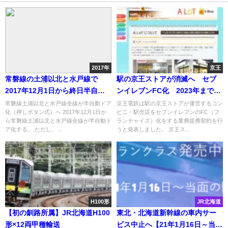
2017年
京王
常磐線の土浦以北と水戸線で
駅の京王ストアが消滅へ セブ
2017年12月1日から終日半自動
ンイレブンFC化 2023年までに
ドア化
40店舗
常磐線土浦以北と水戸線全線が半自動ドア
京王電鉄は駅の京王ストアが運営するコン
化（押しボタン式）へ 2017年12月1日か
ビニ・駅売店をセブンイレブンのFC（フ
ら常磐線土浦以北と水戸線全線が半自動ド
ランチャイズ）化をする業務提携契約を行
ア化する。 ただし、...
うと発表しました。 京王ス...
H100形
JR北海道
【初の釧路所属】JR北海道H100
東北・北海道新幹線の車内サー
形×12両甲種輸送
ビス中止へ【21年1月16日～当面