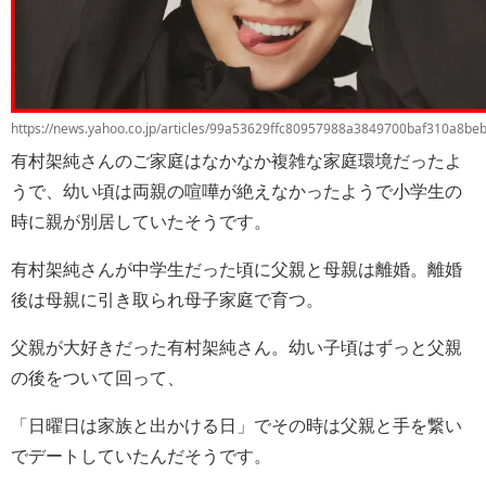
https://news.yahoo.co.jp/articles/99a53629ffc80957988a3849700baf310a8be
有村架純さんのご家庭はなかなか複雑な家庭環境だったよ
うで、幼い頃は両親の喧嘩が絶えなかったようで小学生の
時に親が別居していたそうです。
有村架純さんが中学生だった頃に父親と母親は離婚。離婚
後は母親に引き取られ母子家庭で育つ。
父親が大好きだった有村架純さん。幼い子頃はずっと父親
の後をついて回って、
「日曜日は家族と出かける日」でその時は父親と手を繋い
でデートしていたんだそうです。