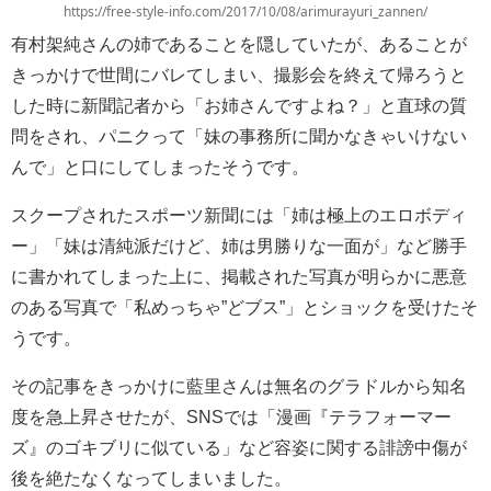
https://free-style-info.com/2017/10/08/arimurayuri_zannen/
有村架純さんの姉であることを隠していたが、あることが
きっかけで世間にバレてしまい、撮影会を終えて帰ろうと
した時に新聞記者から「お姉さんですよね？」と直球の質
問をされ、パニクって「妹の事務所に聞かなきゃいけない
んで」と口にしてしまったそうです。
スクープされたスポーツ新聞には「姉は極上のエロボディ
ー」「妹は清純派だけど、姉は男勝りな一面が」など勝手
に書かれてしまった上に、掲載された写真が明らかに悪意
のある写真で「私めっちゃ”どブス”」とショックを受けたそ
うです。
その記事をきっかけに藍里さんは無名のグラドルから知名
度を急上昇させたが、SNSでは「漫画『テラフォーマー
ズ』のゴキブリに似ている」など容姿に関する誹謗中傷が
後を絶たなくなってしまいました。