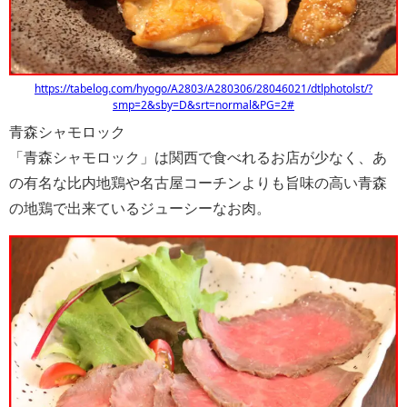
https://tabelog.com/hyogo/A2803/A280306/28046021/dtlphotolst/?
smp=2&sby=D&srt=normal&PG=2#
青森シャモロック
「青森シャモロック」は関西で食べれるお店が少なく、あ
の有名な比内地鶏や名古屋コーチンよりも旨味の高い青森
の地鶏で出来ているジューシーなお肉。