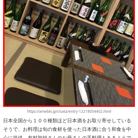
https://ameblo.jp/cluxta/entry-12218054402.html
日本全国から１００種類ほど日本酒をお取り寄せしている
そうで、お料理は旬の食材を使った日本酒に合う和食を中
心に提供。有村架純さんのお母さんの手料理もあるようで