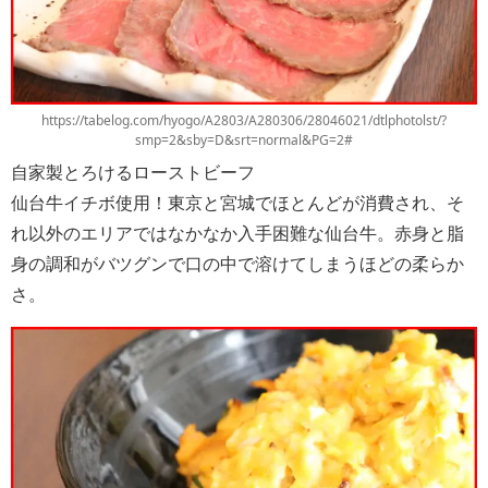
https://tabelog.com/hyogo/A2803/A280306/28046021/dtlphotolst/?
smp=2&sby=D&srt=normal&PG=2#
自家製とろけるローストビーフ
仙台牛イチボ使用！東京と宮城でほとんどが消費され、そ
れ以外のエリアではなかなか入手困難な仙台牛。赤身と脂
身の調和がバツグンで口の中で溶けてしまうほどの柔らか
さ。