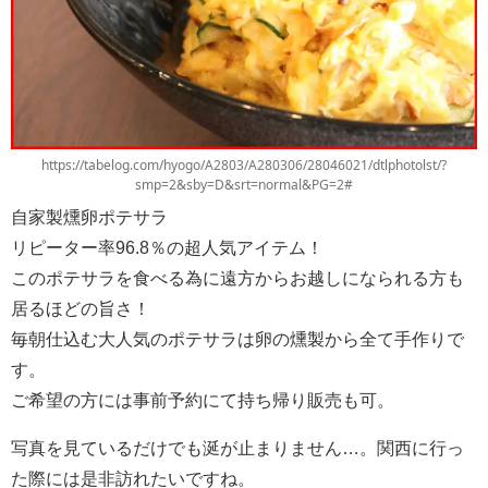
https://tabelog.com/hyogo/A2803/A280306/28046021/dtlphotolst/?
smp=2&sby=D&srt=normal&PG=2#
自家製燻卵ポテサラ
リピーター率96.8％の超人気アイテム！
このポテサラを食べる為に遠方からお越しになられる方も
居るほどの旨さ！
毎朝仕込む大人気のポテサラは卵の燻製から全て手作りで
す。
ご希望の方には事前予約にて持ち帰り販売も可。
写真を見ているだけでも涎が止まりません…。関西に行っ
た際には是非訪れたいですね。