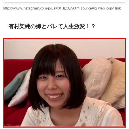
https://www.instagram.com/p/BsKlXfFlLCQ/?utm_source=ig_web_copy_link
有村架純の姉とバレて人生激変！？