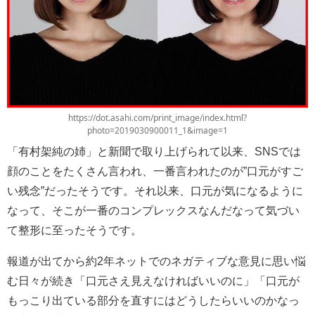
https://dot.asahi.com/print_image/index.html?
photo=2019030900011_1&image=1
「有村架純の姉」と新聞で取り上げられて以来、SNSでは
顔のことをたくさん言われ、一番言われたのが”口元がすご
い残念”だったそうです。それ以来、口元が気になるように
なって、そこが一番のコンプレックスなんだなって気づい
て整形に至ったそうです。
報道が出てから約2年ネットでのネガティブな意見に思い悩
む日々が続き「口元さえ見えなければいいのに」「口元が
もっこり出ている部分を直すにはどうしたらいいのかなっ