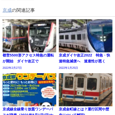
京成
の関連記事
都営5500形アクセス特急の運転
京成ダイヤ改正2022 特急・快
が開始 ダイヤ改正で
速特急減便へ 速達性が悪く
2022年2月27日
2022年1月25日
京成線全線乗り放題ワンデーパ
京成金町線とは？運行区間や歴