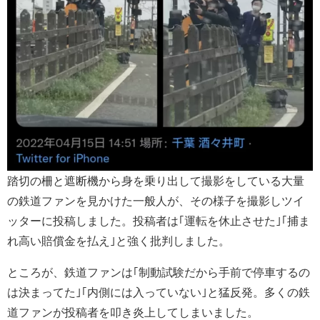
踏切の柵と遮断機から身を乗り出して撮影をしている大量
の鉄道ファンを見かけた一般人が、その様子を撮影しツイ
ッターに投稿しました。投稿者は｢運転を休止させた｣｢捕ま
れ高い賠償金を払え｣と強く批判しました。
ところが、鉄道ファンは｢制動試験だから手前で停車するの
は決まってた｣｢内側には入っていない｣と猛反発。多くの鉄
道ファンが投稿者を叩き炎上してしまいました。