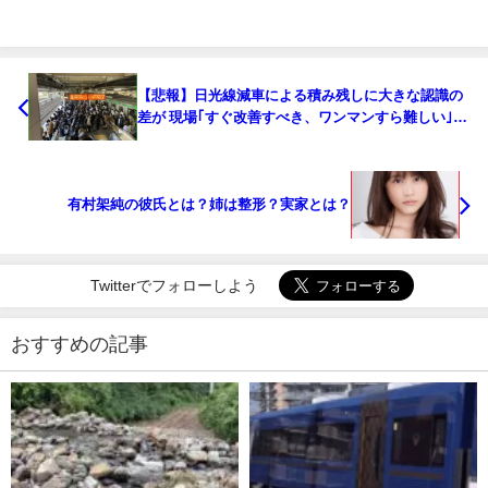
【悲報】日光線減車による積み残しに大きな認識の
差が 現場｢すぐ改善すべき、ワンマンすら難しい｣
JR｢詰めれば乗れる、乗客が悪い｣
有村架純の彼氏とは？姉は整形？実家とは？
Twitterでフォローしよう
おすすめの記事