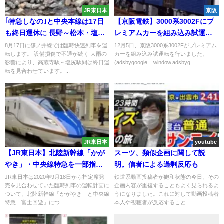
JR東日本
京阪
｢特急しなの｣と中央本線は17日
【京阪電鉄】3000系3002Fにプ
も終日運休に 長野～松本・塩尻
レミアムカーを組み込み試運転
で臨時快速を運転
が行われる
8月17日に篠ノ井線では臨時快速列車を運
12月5日、京阪3000系3002Fがプレミアム
転します。 設備損傷で不通が続く 大雨の
カーを組み込み試運転を行いました。
影響により、高蔵寺駅～塩尻駅間は終日運
(adsbygoogle = window.adsbyg...
転を見合わせています。...
JR東日本
youtube
【JR東日本】北陸新幹線「かが
スーツ、類似企画に関して説
やき」・中央線特急を一部指定
明。信者による過剰反応も
席販売再開・運転計画発表へ
JR東日本は2020年9月18日から指定席発
鉄道系動画投稿者が飽和状態の今日、その
売を見合わせていた臨時列車の運転計画に
企画内容が重複することもよく見られるよ
ついて、北陸新幹線「かがやき」と中央線
うになりました。これに対して動画投稿者
特急「富士回遊」につ...
本人や視聴者が反応すること...