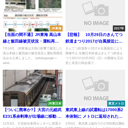
JR東海
2017年
【当面の間不通】JR東海 高山本
【悲報】 10月29日のきんてつ
線と飯田線被災状況・運転再開
鉄道まつり2017が台風接近によ
見込み
り開催中止
7月14日、JR東海は大雨の影響で被災した
きんてつ鉄道祭り2017が台風接近により
高山本線と飯田線の被災状況と運転再開見
開催中止 近畿日本鉄道はきんてつ鉄道ま
込みを公表しました。 (adsbygoogle =
つり2017の10月29日（日）の開催を五位
wind...
堂と高安の両会場で...
JR東日本
東京メトロ
【ついに廃車か?】大宮の元総武
東武東上線の試運転は17000系2
E231系余剰車が出場線に移動 試
本体制に メトロに返却されたは
作車や6ドア車も含め4両が留置
ずの17102Fが助っ人に
12月3日、大宮総合車両センターに留置さ
2月6日、東武東上線内での17000系試運転