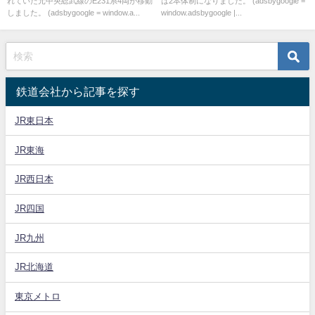
れていた元中央総武線のE231系4両が移動
は2本体制になりました。 (adsbygoogle =
されていた
しました。 (adsbygoogle = window.a...
window.adsbygoogle |...
鉄道会社から記事を探す
JR東日本
JR東海
JR西日本
JR四国
JR九州
JR北海道
東京メトロ