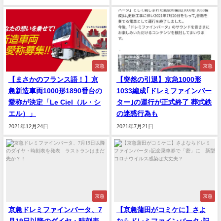
京急
京急
【まさかのフランス語！】京
【突然の引退】京急1000形
急新造車両1000形1890番台の
1033編成｢ドレミファインバー
愛称が決定「Le Ciel（ル・シ
ター｣の運行が正式終了 葬式鉄
エル）」
の迷惑行為も
2021年12月24日
2021年7月21日
京急
京急
京急ドレミファインバータ、7
【京急蒲田がコミケに】さよ