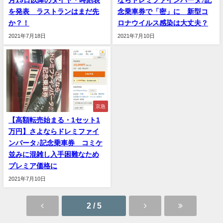
月19日以降のダイヤ・時刻表
ならドレミファインバータ♪記
を発表 ラストランはまだ先
念乗車券で「密」に 新型コ
か？！
ロナウイルス感染は大丈夫？
2021年7月18日
2021年7月10日
京急
【高額転売始まる・1セット1
万円】さよならドレミファイ
ンバータ♪記念乗車券 コミケ
並みに混雑し入手困難なため
プレミア価格に
2021年7月10日
2 / 5