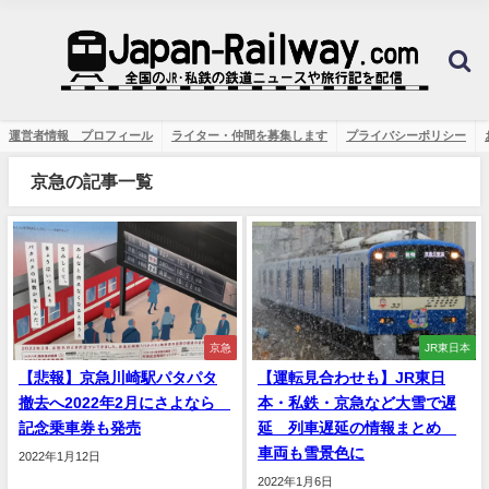
運営者情報 プロフィール
ライター・仲間を募集します
プライバシーポリシー
京急の記事一覧
京急
JR東日本
【悲報】京急川崎駅パタパタ
【運転見合わせも】JR東日
撤去へ2022年2月にさよなら
本・私鉄・京急など大雪で遅
記念乗車券も発売
延 列車遅延の情報まとめ
車両も雪景色に
2022年1月12日
2022年1月6日