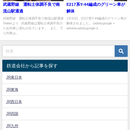
武蔵野線 運転士体調不良で南
E217系Y-44編成のグリーン車が
流山駅通過
解体
武蔵野線 運転士体調不良で南流山駅通過
1月15日、E217系Y-44編成のグリーン車が
Twitterより 武蔵野線は運転士体調不良の
解体されました。 (adsbygoogle =
ため列車に遅れが出ています。 また、下
window.adsbygoogle || ...
り列車は...
鉄道会社から記事を探す
JR東日本
JR東海
JR西日本
JR四国
JR九州