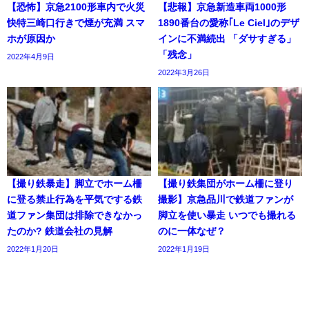
【恐怖】京急2100形車内で火災
【悲報】京急新造車両1000形
快特三崎口行きで煙が充満 スマ
1890番台の愛称｢Le Ciel｣のデザ
ホが原因か
インに不満続出 「ダサすぎる」
「残念」
2022年4月9日
2022年3月26日
【撮り鉄暴走】脚立でホーム柵
【撮り鉄集団がホーム柵に登り
に登る禁止行為を平気でする鉄
撮影】京急品川で鉄道ファンが
道ファン集団は排除できなかっ
脚立を使い暴走 いつでも撮れる
たのか? 鉄道会社の見解
のに一体なぜ？
2022年1月20日
2022年1月19日