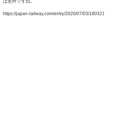
は意外ですね。
https://japan-railway.com/entry/2020/07/03/180321