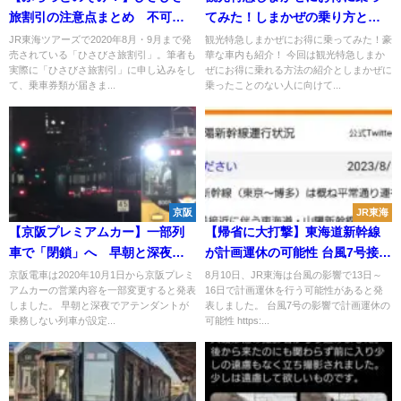
旅割引の注意点まとめ 不可抗
てみた！しまかぜの乗り方と豪
力による乗り遅れも自己責任
華な車内も紹介！
JR東海ツアーズで2020年8月・9月まで発
観光特急しまかぜにお得に乗ってみた！豪
売されている「ひさびさ旅割引」。筆者も
華な車内も紹介！ 今回は観光特急しまか
実際に「ひさびさ旅割引」に申し込みをし
ぜにお得に乗れる方法の紹介としまかぜに
て、乗車券類が届きま...
乗ったことのない人に向けて...
京阪
JR東海
【京阪プレミアムカー】一部列
【帰省に大打撃】東海道新幹線
車で「閉鎖」へ 早朝と深夜を
が計画運休の可能性 台風7号接近
中心にアテンダントが乗務しな
の影響 巻き込まれない方法は?
京阪電車は2020年10月1日から京阪プレミ
8月10日、JR東海は台風の影響で13日～
アムカーの営業内容を一部変更すると発表
16日で計画運休を行う可能性があると発
い列車も
しました。 早朝と深夜でアテンダントが
表しました。 台風7号の影響で計画運休の
乗務しない列車が設定...
可能性 https:...