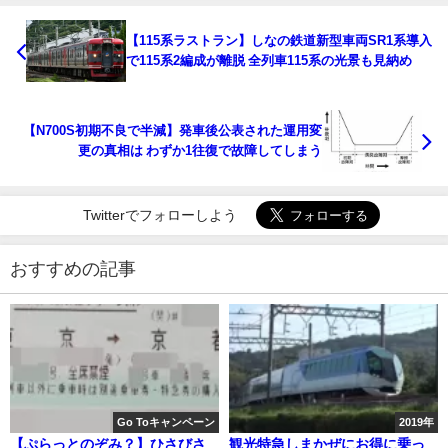
【115系ラストラン】しなの鉄道新型車両SR1系導入
で115系2編成が離脱 全列車115系の光景も見納め
【N700S初期不良で半減】発車後公表された運用変
更の真相は わずか1往復で故障してしまう
Twitterでフォローしよう
おすすめの記事
Go Toキャンペーン
2019年
【ぷらっとのぞみ？】ひさびさ
観光特急しまかぜにお得に乗っ