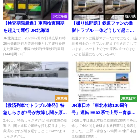
JR北海道
撮り鉄
【検査期限超過】車両検査周期
【撮り鉄問題】鉄道ファンの撮
を超えて運行 JR北海道
影トラブル 一体どうして起こる
のか 決定的瞬間がネットで話題
JR北海道は、2023年2月22日帯広駅12時
鉄道ファンは撮影マナーだけではなく、撮
26分発釧路行き普通列車として運行を終
影者同士のトラブルも絶えず引き起こして
に
えた車両が、車両の検査(仕業検査)周期
います。ネット上でその原因の1つではな
(144時間・6日...
いかと話題になっているやり...
JR東海
JR東日本
【救済列車でトラブル連発】特
JR東日本「東北本線130周年
急しらさぎ7号が故障し関ヶ原で
号」運転 E653系で上野～青森を
運転打ち切り 普通列車で引き返
12時間
2月6日、特急しらさぎ7号が車両故障の影
JR東日本は東北本線全線開通130周年を記
響で、関ヶ原駅で運転を打ち切りました。
念して全区間を走破する旅行商品を発表し
すことに
救済のはずが引き返すことに Twitterより
ました。 上野～青森を12時間 JR東日本は
しらさぎ7号...
全線開通130周...