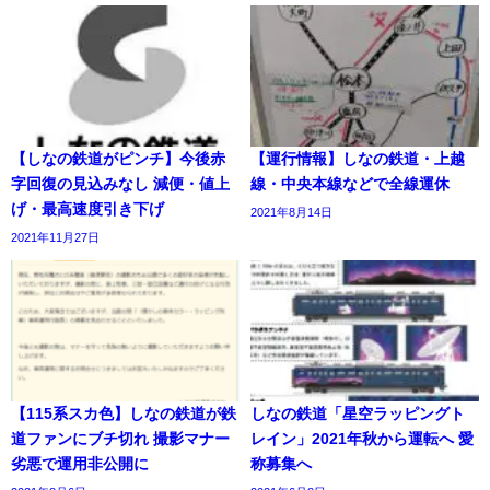
【しなの鉄道がピンチ】今後赤
【運行情報】しなの鉄道・上越
字回復の見込みなし 減便・値上
線・中央本線などで全線運休
げ・最高速度引き下げ
2021年8月14日
2021年11月27日
【115系スカ色】しなの鉄道が鉄
しなの鉄道「星空ラッピングト
道ファンにブチ切れ 撮影マナー
レイン」2021年秋から運転へ 愛
劣悪で運用非公開に
称募集へ