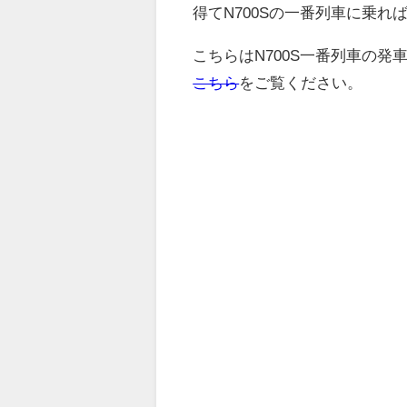
得てN700Sの一番列車に乗れ
こちらはN700S一番列車の発
こちら
をご覧ください。