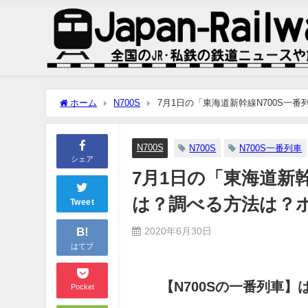
ホーム
N700S
7月1日の「東海道新幹線N700S
N700S
N700S
N700S一番列車
シェア
7月1日の「東海道新
は？調べる方法は？
Tweet
B!
2020年6月30日
はてブ
【N700Sの一番列車】
Pocket