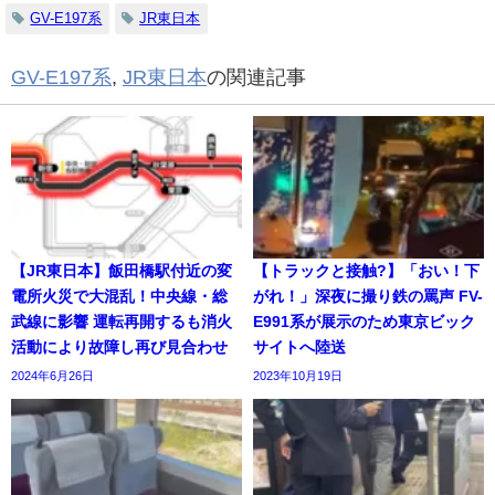
GV-E197系
JR東日本
GV-E197系
,
JR東日本
の関連記事
【JR東日本】飯田橋駅付近の変
【トラックと接触?】「おい！下
電所火災で大混乱！中央線・総
がれ！」深夜に撮り鉄の罵声 FV-
武線に影響 運転再開するも消火
E991系が展示のため東京ビック
活動により故障し再び見合わせ
サイトへ陸送
2024年6月26日
2023年10月19日