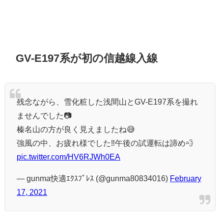
GV-E197系が初の信越線入線
残念ながら、雪化粧した浅間山とGV-E197系を撮れ
ませんでした📷️
榛名山の方が良く見えましたね😅
強風の中、お疲れ様でした‼️午後の試運転は諦め💨
pic.twitter.com/HV6RJWh0EA
— gunma快適ｴｸｽﾌﾟﾚｽ (@gunma80834016)
February
17, 2021