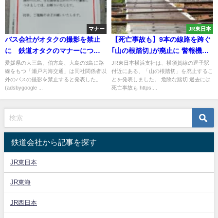
マナー
JR東日本
バス会社がオタクの撮影を禁止
【死亡事故も】9本の線路を跨ぐ
に 鉄道オタクのマナーについ
｢山の根踏切｣が廃止に 警報機や
ても考える
遮断機がなく危険
愛媛県の大三島、伯方島、大島の3島に路
JR東日本横浜支社は、横須賀線の逗子駅
線をもつ「瀬戸内海交通」は同社関係者以
付近にある、「山の根踏切」を廃止するこ
外のバスの撮影を禁止すると発表した。
とを発表しました。 危険な踏切 過去には
(adsbygoogle ...
死亡事故も https:...
鉄道会社から記事を探す
JR東日本
JR東海
JR西日本