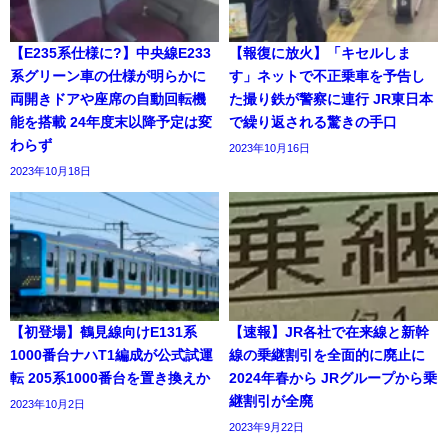
【E235系仕様に?】中央線E233
【報復に放火】「キセルしま
系グリーン車の仕様が明らかに
す」ネットで不正乗車を予告し
両開きドアや座席の自動回転機
た撮り鉄が警察に連行 JR東日本
能を搭載 24年度末以降予定は変
で繰り返される驚きの手口
わらず
2023年10月16日
2023年10月18日
【初登場】鶴見線向けE131系
【速報】JR各社で在来線と新幹
1000番台ナハT1編成が公式試運
線の乗継割引を全面的に廃止に
転 205系1000番台を置き換えか
2024年春から JRグループから乗
継割引が全廃
2023年10月2日
2023年9月22日