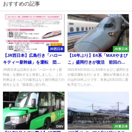
おすすめの記事
JR西日本
JR東日本
【JR西日本】広島行き「ハロー
【16年ぶり】E4系「MAXやまび
キティー新幹線」を運転 団体
こ」盛岡行きが復活 前回の中
ツアーを実施
止分がリベンジ（2021年9月25
JR西日本は広島行きの「ハローキティ新
2021年9月25日㈯にE4系やまびこ盛岡行き
幹線」を運転すると発表しました。 この
が復活運転を行います。運転が実施される
日㈯運転）
列車はきっぷでの販売はなく旅行商品での
のは約16年ぶりです。本来は5月22日に運
発売となる「団体貸し切り列...
転予定でしたが...
DMV
JR東日本