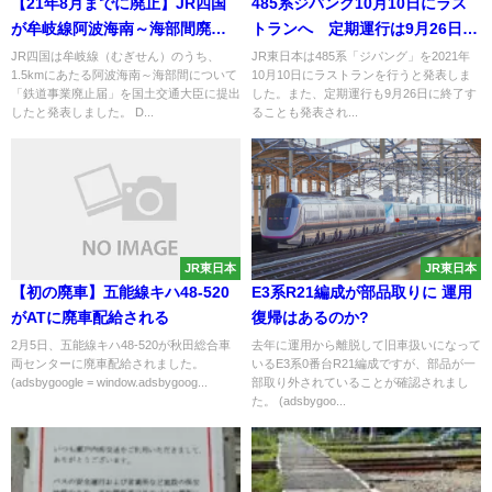
【21年8月までに廃止】JR四国
485系ジパング10月10日にラス
が牟岐線阿波海南～海部間廃止
トランへ 定期運行は9月26日に
届を提出 阿佐海岸鉄道へ転換
終了
JR四国は牟岐線（むぎせん）のうち、
JR東日本は485系「ジパング」を2021年
1.5kmにあたる阿波海南～海部間について
10月10日にラストランを行うと発表しま
「世界初のDMV」運行へ
「鉄道事業廃止届」を国土交通大臣に提出
した。また、定期運行も9月26日に終了す
したと発表しました。 D...
ることも発表され...
JR東日本
JR東日本
【初の廃車】五能線キハ48-520
E3系R21編成が部品取りに 運用
がATに廃車配給される
復帰はあるのか?
2月5日、五能線キハ48-520が秋田総合車
去年に運用から離脱して旧車扱いになって
両センターに廃車配給されました。
いるE3系0番台R21編成ですが、部品が一
(adsbygoogle = window.adsbygoog...
部取り外されていることが確認されまし
た。 (adsbygoo...