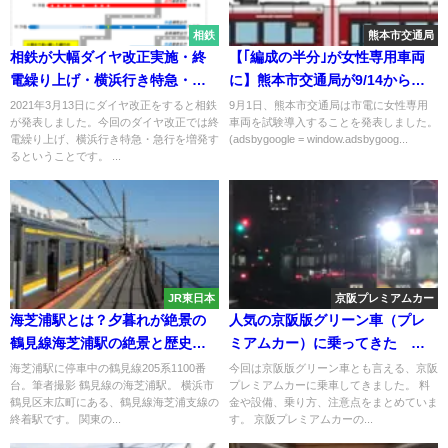
相鉄
熊本市交通局
相鉄が大幅ダイヤ改正実施・終
【｢編成の半分｣が女性専用車両
電繰り上げ・横浜行き特急・急
に】熊本市交通局が9/14から市
行が増発
電に試験導入すると発表 さすが
2021年3月13日にダイヤ改正をすると相鉄
9月1日、熊本市交通局は市電に女性専用
が発表しました。今回のダイヤ改正では終
車両を試験導入することを発表しました。
に酷いと不満殺到
電繰り上げ、横浜行き特急・急行を増発す
(adsbygoogle = window.adsbygoog...
るということです。 ...
JR東日本
京阪プレミアムカー
海芝浦駅とは？夕暮れが絶景の
人気の京阪版グリーン車（プレ
鶴見線海芝浦駅の絶景と歴史に
ミアムカー）に乗ってきた 料
ついて解説
金、設備、乗り方と注意点
海芝浦駅に停車中の鶴見線205系1100番
今回は京阪版グリーン車とも言える、京阪
台。筆者撮影 鶴見線の海芝浦駅。 横浜市
プレミアムカーに乗車してきました。 料
鶴見区末広町にある、鶴見線海芝浦支線の
金や設備、乗り方、注意点をまとめていま
終着駅です。 関東の...
す。 京阪プレミアムカーの...