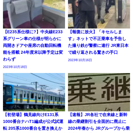
【E235系仕様に?】中央線E233
【報復に放火】「キセルしま
系グリーン車の仕様が明らかに
す」ネットで不正乗車を予告し
両開きドアや座席の自動回転機
た撮り鉄が警察に連行 JR東日本
能を搭載 24年度末以降予定は変
で繰り返される驚きの手口
わらず
2023年10月16日
2023年10月18日
【初登場】鶴見線向けE131系
【速報】JR各社で在来線と新幹
1000番台ナハT1編成が公式試運
線の乗継割引を全面的に廃止に
転 205系1000番台を置き換えか
2024年春から JRグループから乗