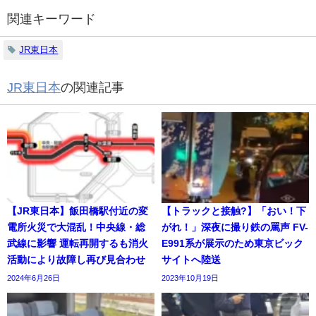
関連キーワード
JR東日本
JR東日本
の関連記事
【JR東日本】飯田橋駅付近の変
【トラックと接触?】「おい！下
電所火災で大混乱！中央線・総
がれ！」深夜に撮り鉄の罵声 FV-
武線に影響 運転再開するも消火
E991系が展示のため東京ビック
活動により故障し再び見合わせ
サイトへ陸送
2024年6月26日
2023年10月19日