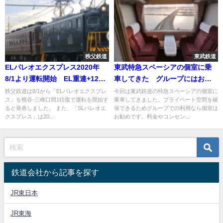
秩父鉄道
東武鉄道
ELパレオエクスプレス2020年
東武特急スペーシアの個室に乗
8/1より運転開始 EL重連+12系
車してきた グループにはおす
客車全車自由席で運転 秩父鉄
すめ 料金・コンセントなども
秩父鉄道は8/1から「ELパレオエクスプレ
今回は東武鉄道の特急スペーシアの個室に
ス」を熊谷-三峰口間1往復で運転を開始す
乗車してきました。プライベート空間を確
道発表
紹介
ると発表しました。 また、「SLパレオエ
保できるためグループでの利用なら個室は
クスプレス」は20...
お勧めです。料金やコンセン...
鉄道会社から記事を探す
JR東日本
JR東海