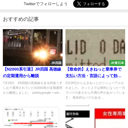
Twitterでフォローしよう
おすすめの記事
JR四国
JR東日本
【N2000系引退】JR四国 高徳線
【致命的】えきねっと乗車券で
の定期運用から離脱
支払い方法・言語によって効力
が変わるバグ発生 0日間有効も
7月18日、JR四国の高徳線を走る特急うず
6月28日からえきねっとがリニューアルさ
しおで運用されていたN2000系が定期運用
れました。ネット上では便利になった一方
から離脱しました。 (adsbygoogle = win...
でバグの多さから不満の声があがっていま
す。 致命的なバグがある...