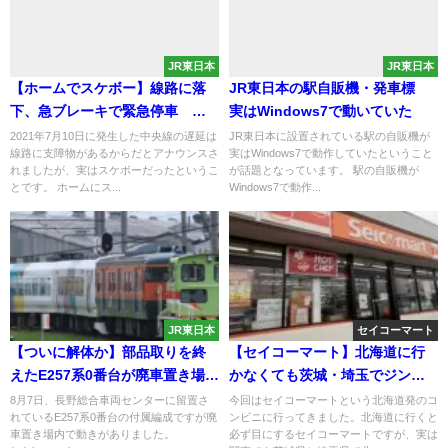
JR東日本
JR東日本
【ホームでスケボー】線路に落
JR東日本の駅自販機・発車標
下、急ブレーキで緊急停車 列
実はWindows7で動いていた
車遅延 中央線高円寺駅で
2021年7月10日に発生した中央線の遅延は
JR東日本に設置されている駅の自販機が
線路に支障物があるからだとアナウンスさ
実はWindows7で動作していたということ
れましたが、実はスケボーだったというこ
が話題となっています。 駅の自販機が
とです。 ホームにス...
Windows7で動作...
JR東日本
セイコーマート
【ついに解体か】部品取りを終
【セイコーマート】北海道に行
えたE257系0番台が廃車置き場を
かなくても茨城・埼玉でジンギ
移動 クモユニ143やクモハ115に
スカン弁当など北海道の食べ物
8月7日、長野総合車両センターに留置さ
今回はセイコーマートという北海道発のコ
れているE257系0番台の付属編成ですが廃
ンビニに行ってきました。北海道に行くと
も動きが
が食べれる？ 電車で行けると
車置き場内で動きがありました。
必ず目にするセイコーマートですが、実は
ころも紹介