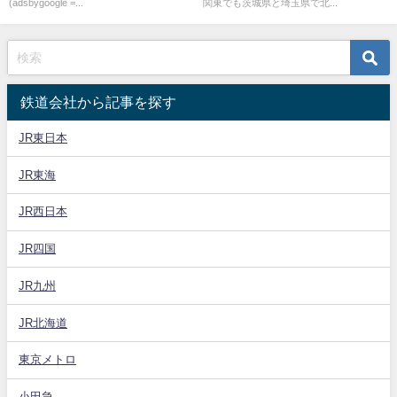
(adsbygoogle =...
関東でも茨城県と埼玉県で北...
鉄道会社から記事を探す
JR東日本
JR東海
JR西日本
JR四国
JR九州
JR北海道
東京メトロ
小田急