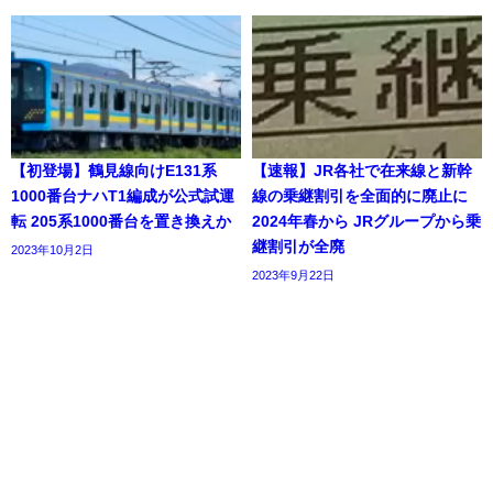
【初登場】鶴見線向けE131系
【速報】JR各社で在来線と新幹
1000番台ナハT1編成が公式試運
線の乗継割引を全面的に廃止に
転 205系1000番台を置き換えか
2024年春から JRグループから乗
継割引が全廃
2023年10月2日
2023年9月22日