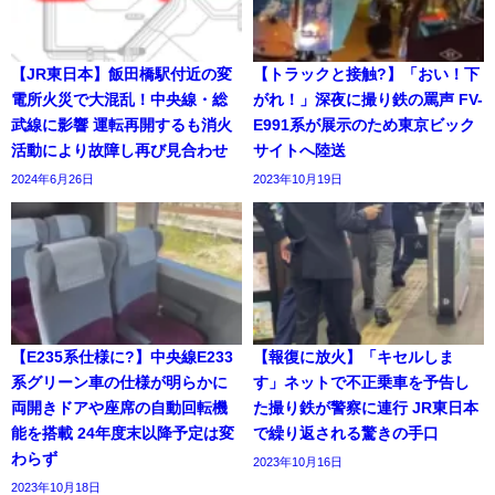
【JR東日本】飯田橋駅付近の変
【トラックと接触?】「おい！下
電所火災で大混乱！中央線・総
がれ！」深夜に撮り鉄の罵声 FV-
武線に影響 運転再開するも消火
E991系が展示のため東京ビック
活動により故障し再び見合わせ
サイトへ陸送
2024年6月26日
2023年10月19日
【E235系仕様に?】中央線E233
【報復に放火】「キセルしま
系グリーン車の仕様が明らかに
す」ネットで不正乗車を予告し
両開きドアや座席の自動回転機
た撮り鉄が警察に連行 JR東日本
能を搭載 24年度末以降予定は変
で繰り返される驚きの手口
わらず
2023年10月16日
2023年10月18日