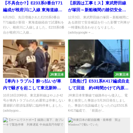
【不具合か?】E233系0番台T71
【原因は工事ミス】東武野田線
編成が根府川に入線 東海道線内
が塚田～新船橋間の踏切安全確
で試運転
認で運転見合わせ 間違ってケー
6月29日、先日増備されたE233系0番台
12月3日、東武野田線の塚田～新船橋間に
T71編成が新宿・東海道線経由で試運転を
ある踏切で安全確認を行った影響で列車が
ブルを切断してしまい信号が誤
行い、根府川に入線しました。E233系0番
一時運転見合わせとなりました。
作動
台が根府川に入線...
(adsbygoogle = ...
JR東日本
JR東日本
【車内トラブル】酔っ払いが車
【黒焦げ】E531系K417編成自走
内で騒ぎを起こして東北新幹線
して回送 約4時間かけて内原ま
｢はやぶさ42号｣を通過駅の那須
で回送
10月18日20時頃、東北新幹線はやぶさ42
JR東日本常磐線で線路外から侵入し、電
号が車内トラブルのため通常は停車しない
車と衝突した事故が3月26日発生しまし
塩原に臨時停車 警察が出動し怒
通過駅の那須塩原駅に臨時停車しました。
た。事故の当該編成となったのはE531系
鳴り声も
(adsbygoo...
K417編成で、「前面が...