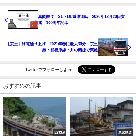
真岡鉄道 SL・DL重連運転 2020年12月20日実
施 100周年記念
【京王】終電繰り上げ 2021年春に最大30分 京王
線・相模原線・井の頭線で実施
Twitterでフォローしよう
おすすめの記事
E233系
東武鉄道