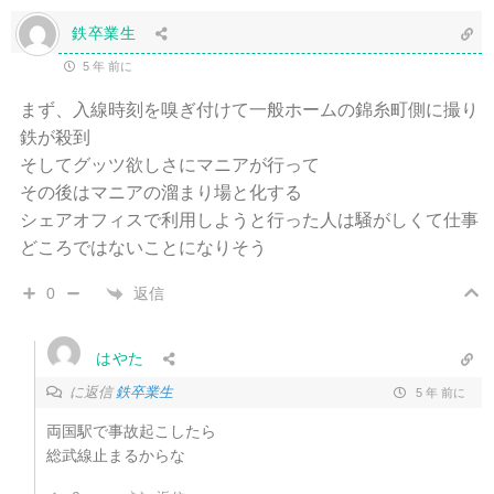
鉄卒業生
5 年 前に
まず、入線時刻を嗅ぎ付けて一般ホームの錦糸町側に撮り
鉄が殺到
そしてグッツ欲しさにマニアが行って
その後はマニアの溜まり場と化する
シェアオフィスで利用しようと行った人は騒がしくて仕事
どころではないことになりそう
返信
0
はやた
に返信
鉄卒業生
5 年 前に
両国駅で事故起こしたら
総武線止まるからな