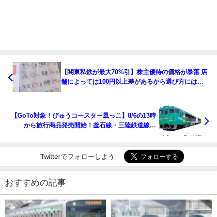
【関東私鉄が最大70%引】株主優待の価格が暴落 店
舗によっては100円以上差があるから選び方には注
意
【GoTo対象！びゅうコースター風っこ】8/6の13時
から旅行商品発売開始！釜石線・三陸鉄道線で
9/12・13運転
Twitterでフォローしよう
おすすめの記事