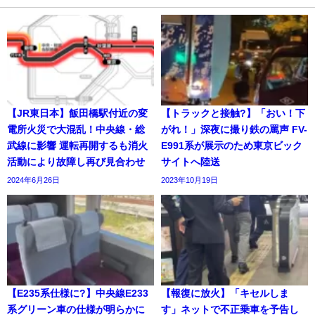
【JR東日本】飯田橋駅付近の変
【トラックと接触?】「おい！下
電所火災で大混乱！中央線・総
がれ！」深夜に撮り鉄の罵声 FV-
武線に影響 運転再開するも消火
E991系が展示のため東京ビック
活動により故障し再び見合わせ
サイトへ陸送
2024年6月26日
2023年10月19日
【E235系仕様に?】中央線E233
【報復に放火】「キセルしま
系グリーン車の仕様が明らかに
す」ネットで不正乗車を予告し