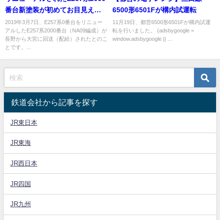
番台新塗装が初めてお目見え
6500形6501Fが構内試運転
今後は185系置き換えで東海道線
2019年3月7日、E257系0番台をリニュー
11月19日、都営6500形6501Fが構内試運
アルしたE257系2000番台（NA09編成）が
転を行いました。 (adsbygoogle =
で「踊り子」などで活躍予定
長野から大宮に回送（配給）されたとのこ
window.adsbygoogle || ...
全車指定席化に備えて着席ラン
とです。...
プも
鉄道会社から記事を探す
JR東日本
JR東海
JR西日本
JR四国
JR九州