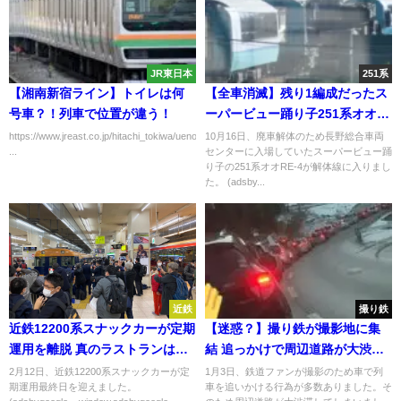
JR東日本
251系
【湘南新宿ライン】トイレは何
【全車消滅】残り1編成だったス
号車？！列車で位置が違う！
ーパービュー踊り子251系オオ
RE-4編成が解体される
https://www.jreast.co.jp/hitachi_tokiwa/uenotokyoline/pdf/utl_ssl.pdf
10月16日、廃車解体のため長野総合車両
...
センターに入場していたスーパービュー踊
り子の251系オオRE-4が解体線に入りまし
た。 (adsby...
近鉄
撮り鉄
近鉄12200系スナックカーが定期
【迷惑？】撮り鉄が撮影地に集
運用を離脱 真のラストランは団
結 追っかけで周辺道路が大渋滞
体臨時列車
大量路駐＆ポイ捨ても 三脚集団
2月12日、近鉄12200系スナックカーが定
1月3日、鉄道ファンが撮影のため車で列
期運用最終日を迎えました。
車を追いかける行為が多数ありました。そ
で普通列車もピンチ？