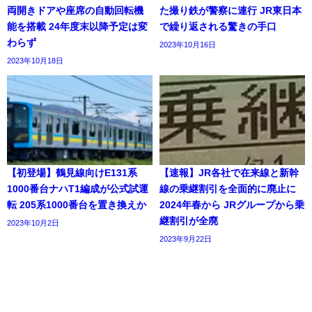
両開きドアや座席の自動回転機
た撮り鉄が警察に連行 JR東日本
能を搭載 24年度末以降予定は変
で繰り返される驚きの手口
わらず
2023年10月16日
2023年10月18日
【初登場】鶴見線向けE131系
【速報】JR各社で在来線と新幹
1000番台ナハT1編成が公式試運
線の乗継割引を全面的に廃止に
転 205系1000番台を置き換えか
2024年春から JRグループから乗
継割引が全廃
2023年10月2日
2023年9月22日