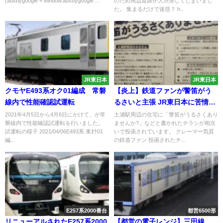
(adsbygoogle = window.adsbygoogle ...
のため周辺道路が大渋滞してしまいまし
た。 集まるだけで迷惑？ h...
JR東日本
JR東日本
クモヤE493系オク01編成 常磐
【炎上】鉄道ファンが警笛がう
線内で性能確認試運転
るさいと主張 JR東日本に苦情を
入れるよう呼びかけ近隣住民に
2021年4月5日から4月6日にかけて、が常
土浦駅周辺の住宅に「警笛がうるさくあり
磐線内で性能確認試運転を行いました。
ませんか?」などと書かれたチラシが相次
1500枚ビラ配り
試運転の様子 2021/04/06E493系 東ｵｸ01
いで投函されています。 クレーマー気質
編...
の鉄道ファン 投函されたチ...
E257系2000番台
都営6500形
リニューアルされたE257系2000
【都営の電子レンジ】三田線