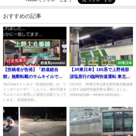
おすすめの記事
鉄道系youtuber
JR東日本
【投稿者が告発】「鉄道総合
【JR東日本】185系で上野発那
館」無断転載のサムネイルで炎
須塩原行の臨時快速運転 東北新
上 逆ギレし証拠捏造も 嘘を嘘で
幹線救済列車
YouTubeチャンネル「鉄道総合館」が、ツ
2月14日、JR東日本は東北新幹線大幅減便
イッターユーザー「しんうら」様の写真を
に対する臨時快速列車を運転しました。
重ね釈明 当該動画は一度非公開
サムネイルに使用した疑惑が話題となって
(adsbygoogle = window.adsbygoo...
にするも再び公開
います。 鉄道総合館...