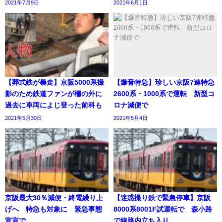
2021年7月9日
2021年6月1日
【葬式鉄が暴走】京阪5000系撮
【爆音特急】珍しい京阪7連特急
影のため鉄道ファンが柵の外に
2600系・1000系で運転 新型コ
過去に車両によじ登った前科も
ロナ減便で
2021年5月30日
2021年5月4日
京阪最大30％減便・終電繰り上
【迷惑撮り鉄で緊急停車】京阪
げへ 特急も対象に 緊急事態
8000系8001F試運転で 森小路
宣言で
で線路内立ち入り