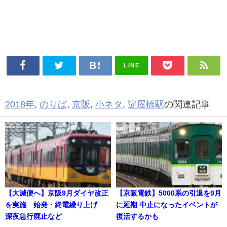
LINE
2018年
,
のりば
,
京阪
,
小ネタ
,
淀屋橋駅
の関連記事
【大減便へ】京阪9月ダイヤ改正
【京阪電鉄】5000系の引退を9月
を実施 始発・終電繰り上げ
に延期 中止になったイベントが
深夜急行廃止など
復活するかも