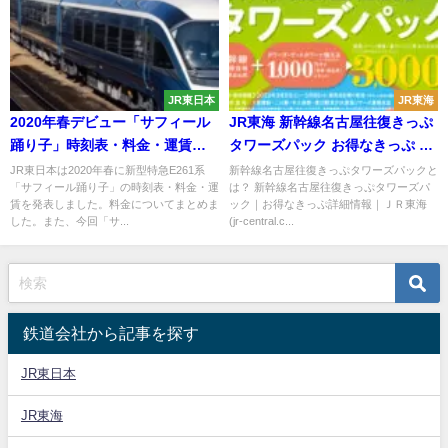
JR東日本
JR東海
2020年春デビュー「サフィール
JR東海 新幹線名古屋往復きっぷ
踊り子」時刻表・料金・運賃・
タワーズパック お得なきっぷ 買
予約方法まとめ プレミアムグ
い方・使い方・食事券利用可能
JR東日本は2020年春に新型特急E261系
新幹線名古屋往復きっぷタワーズパックと
「サフィール踊り子」の時刻表・料金・運
は？ 新幹線名古屋往復きっぷタワーズパ
リーン車で片道1万越え
施設をご紹介！
賃を発表しました。料金についてまとめま
ック｜お得なきっぷ詳細情報｜ＪＲ東海
した。また、今回「サ...
(jr-central.c...
鉄道会社から記事を探す
JR東日本
JR東海