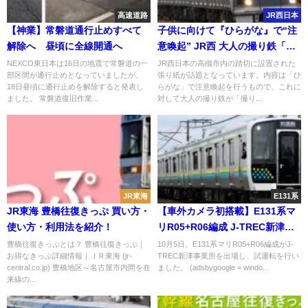
高速道路
JR西日本
【神業】常磐道通行止めすべて
子供に向けて『ひらがな』で“注
解除へ 昼頃に全線開通へ
意喚起” JR西 大人の撮り鉄「侮
辱された」と怒りの声
NEXCO東日本は16日の地震で常磐道の一
JR西日本の高槻市内の踏切に設置された
部区間が通行止めとなっていましたが、
張り紙が話題となっています。内容は「ひ
18日昼頃に通行止めを解除すると発表し
らがな」で注意喚起を行うもので、これに
ました。 常磐道復旧作業...
対して大人の撮り鉄が「撮り...
JR東海
E131系
JR東海 豊橋往復きっぷ 買い方・
【車外カメラ初搭載】E131系マ
使い方・利用法を紹介！
リR05+R06編成 J-TREC新津出
場試運転 作業員が車外に顔出す
豊橋往復きっぷとは？ 豊橋往復きっぷ｜
10月5日、E131系マリR05+R06編成がJ-
お得なきっぷ詳細情報｜ＪＲ東海 (jr-
TREC新津事業所を出場し、試運転を行い
姿も
central.co.jp) 豊橋地区～名古屋市内間を在
ました。 (adsbygoogle = windo...
来線の...