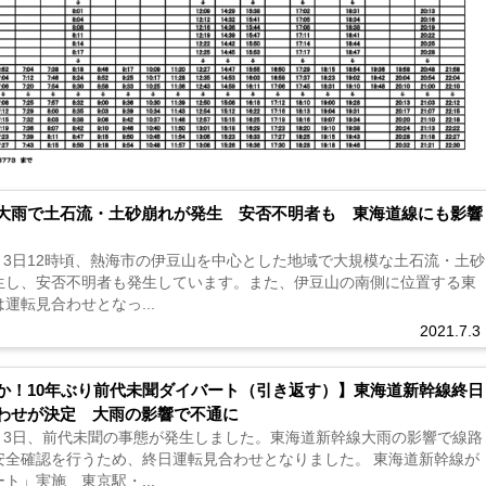
大雨で土石流・土砂崩れが発生 安否不明者も 東海道線にも影響
7月3日12時頃、熱海市の伊豆山を中心とした地域で大規模な土石流・土砂
生し、安否不明者も発生しています。また、伊豆山の南側に位置する東
運転見合わせとなっ...
2021.7.3
か！10年ぶり前代未聞ダイバート（引き返す）】東海道新幹線終日
わせが決定 大雨の影響で不通に
年7月3日、前代未聞の事態が発生しました。東海道新幹線大雨の影響で線路
安全確認を行うため、終日運転見合わせとなりました。 東海道新幹線が
ト」実施 東京駅・...