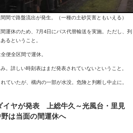
久間間で路盤流出が発生。（一種の土砂災害ともいえる）
間運休のため、7月4日にバス代替輸送を実施。ただし、列
もあるということ。
は全便全区間で運休。
込み。詳しい時刻表はまだ発表されていないということ。
されていたが、構内の一部が水没。危険と判断し中止に。
ダイヤが発表 上総牛久～光風台・里見
中野は当面の間運休へ