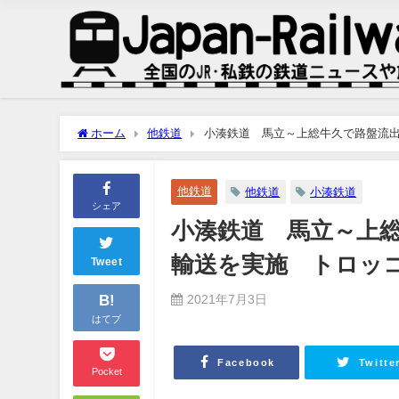
ホーム
他鉄道
小湊鉄道 馬立～上総牛久で路盤流
他鉄道
他鉄道
小湊鉄道
シェア
小湊鉄道 馬立～上
輸送を実施 トロ
Tweet
B!
2021年7月3日
はてブ
Facebook
Twitte
Pocket