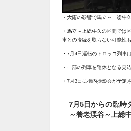
・大雨の影響で馬立～上総牛
・馬立～上総牛久の区間では区
車との接続を取らない可能性
・7月4日運転のトロッコ列車
・一部の列車を運休となる見
・7月3日に構内撮影会が予定
7月5日からの臨時
～養老渓谷～上総