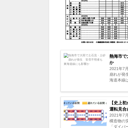
熱海市で
か
2021年
崩れが発
海道本線は
【史上初
運転見合
2021
構造物の
「ダイバー