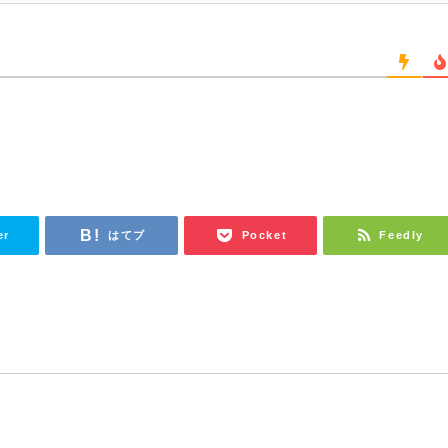
er
はてブ
Pocket
Feedly