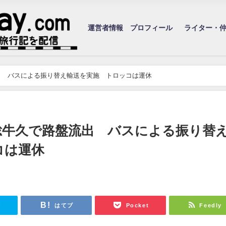
運営者情報 プロフィール
ライター・
出 バスによる振り替え輸送を実施 トロッコは運休
総牛久で路盤流出 バスによる振り替
ッコは運休
r
はてブ
Pocket
Feedly