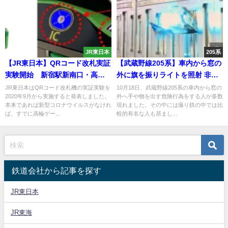
JR東日本
205系
【JR東日本】QRコード改札実証
【武蔵野線205系】車内から窓の
実験開始 新宿駅新南口・高輪
外に旗を振りライトを照射 非常
ゲートウェイ駅で実施
識な行動の犯人は有名撮り鉄
JR東日本はQRコード改札機の実証実験を
10月18日、武蔵野線205系の車内から窓の
2020年9月から実施すると発表しました。
外へ手や物を出す危険行為をする人が多数
｢KOKI｣だった
本来であれば新型コロナウイルスがなけれ
現れました。その中には撮り鉄の中では比
ば、すでに高輪ゲー...
較的有名な人も居まし...
鉄道会社から記事を探す
JR東日本
JR東海