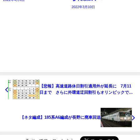
2022年3月10日
【悲報】高速道路休日割引適用外が延長に 7月11
日まで さらに外環道迂回割引もオリンピックで適
用外
【ネタ編成】185系A6編成が長野に廃車回送