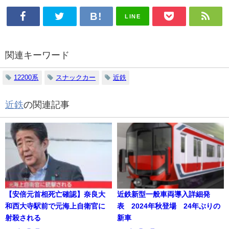
LINE
関連キーワード
12200系
スナックカー
近鉄
近鉄
の関連記事
【安倍元首相死亡確認】奈良大
近鉄新型一般車両導入詳細発
和西大寺駅前で元海上自衛官に
表 2024年秋登場 24年ぶりの
射殺される
新車