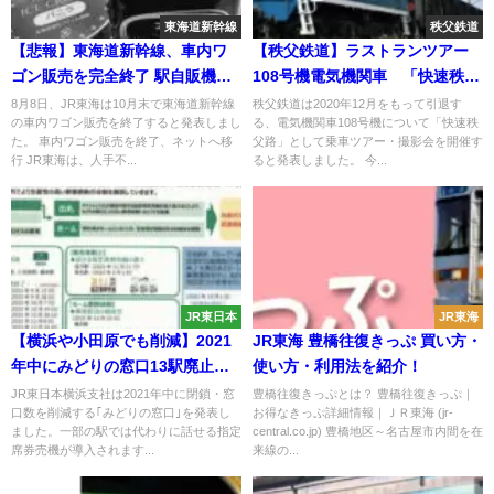
東海道新幹線
秩父鉄道
【悲報】東海道新幹線、車内ワ
【秩父鉄道】ラストランツアー
ゴン販売を完全終了 駅自販機へ
108号機電気機関車 「快速秩父
移行
路」を12系客車で運転
8月8日、JR東海は10月末で東海道新幹線
秩父鉄道は2020年12月をもって引退す
の車内ワゴン販売を終了すると発表しまし
る、電気機関車108号機について「快速秩
た。 車内ワゴン販売を終了、ネットへ移
父路」として乗車ツアー・撮影会を開催す
行 JR東海は、人手不...
ると発表しました。 今...
JR東日本
JR東海
【横浜や小田原でも削減】2021
JR東海 豊橋往復きっぷ 買い方・
年中にみどりの窓口13駅廃止・5
使い方・利用法を紹介！
駅窓口数削減 話せる指定席券売
JR東日本横浜支社は2021年中に閉鎖・窓
豊橋往復きっぷとは？ 豊橋往復きっぷ｜
口数を削減する｢みどりの窓口｣を発表し
お得なきっぷ詳細情報｜ＪＲ東海 (jr-
機導入や業務委託化も
ました。一部の駅では代わりに話せる指定
central.co.jp) 豊橋地区～名古屋市内間を在
席券売機が導入されます...
来線の...