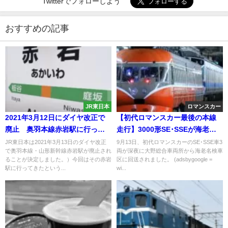
Twitterでフォローしよう
おすすめの記事
JR東日本
ロマンスカー
2021年3月12日にダイヤ改正で
【初代ロマンスカー最後の本線
廃止 奥羽本線赤岩駅に行って
走行】3000形SE･SSEが海老名
みた
に牽引回送
JR東日本は2021年3月13日のダイヤ改正
9月13日、初代ロマンスカーのSE･SSE車3
で奥羽本線・山形新幹線赤岩駅が廃止され
両が深夜に大野総合車両所から海老名検車
ることが決定しました。）今回はその赤岩
区に回送されました。 (adsbygoogle =
駅に行ってきたという...
wi...