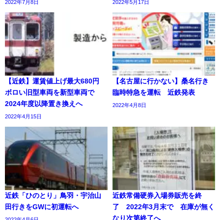
2022年7月8日
2022年5月17日
【近鉄】運賃値上げ最大680円
【名古屋に行かない】桑名行き
ボロい旧型車両を新型車両で
臨時特急を運転 近鉄発表
2024年度以降置き換えへ
2022年4月8日
2022年4月15日
近鉄「ひのとり」鳥羽・宇治山
近鉄常備硬券入場券販売を終
田行きをGWに初運転へ
了 2022年3月末で 在庫が無く
なり次第終了へ
2022年4月6日