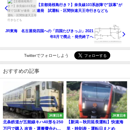
【京都発桜島行き？】奈良線103系故障で”誤幕”が
連発 試運転・区間快速天王寺行きなども
JR東海 名古屋発四国への「四国たびきっぷ」2021
年8月で廃止・発売終了へ
Twitterでフォローしよう
おすすめの記事
JR東日本
JR東日本
北条鉄道が五能線キハ40形を250
【新潟～秋田延長運転】快速海
万円で購入 改造・運搬費合わせ
里・時刻表・運転日まとめ