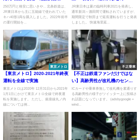
ると2900万円に
250万円と格安に思いきや... 北条鉄道は、
JR東日本は夏の臨時列車2021を発表し、
JR東日本から主に五能線で使われていた
通常新潟～酒田間で運転されていますが、
キハ40形1両を購入しました。2022年前半
期間限定で秋田まで延長運転を行うと発表
の運行開始を...
しました。 快速海里延...
東京メトロ
不正乗車
【東京メトロ】2020-2021年終夜
【不正は鉄道ファンだけではな
運転を全線で実施
い】高齢男性が改札機のセンサ
ーを本で隠して無賃乗車 慣れた
東京メトロは2020年 12月31日から2021年
ICカードや乗車券無しで改札機を素通りす
1月1日にかけて東京メトロ全線で終夜運
る高齢男性の様子がツイッター上に投稿さ
手つきで常習的な犯行
転を実施します。 ただし、銀座線丸ノ内
れ話題になっています。 (adsbygoogle =
線については例...
wind...