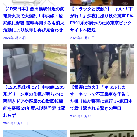
【JR東日本】飯田橋駅付近の変
【トラックと接触?】「おい！下
電所火災で大混乱！中央線・総
がれ！」深夜に撮り鉄の罵声 FV-
武線に影響 運転再開するも消火
E991系が展示のため東京ビック
活動により故障し再び見合わせ
サイトへ陸送
2024年6月26日
2023年10月19日
【E235系仕様に?】中央線E233
【報復に放火】「キセルしま
系グリーン車の仕様が明らかに
す」ネットで不正乗車を予告し
両開きドアや座席の自動回転機
た撮り鉄が警察に連行 JR東日本
能を搭載 24年度末以降予定は変
で繰り返される驚きの手口
わらず
2023年10月16日
2023年10月18日