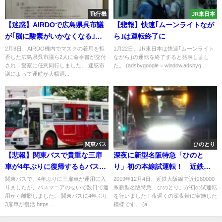
飛行機
JR東日本
【迷惑】AIRDOで広島県呉市議
【悲報】快速｢ムーンライトなが
が｢脳に酸素がいかなくなる｣と
ら｣は運転終了に
マスク拒否 安全阻害行為で1時間
2月8日、AIRDO機内でマスクの着用を拒
1月22日、JR東日本は快速｢ムーンライト
否した広島県呉市議ら2人に命令書が交付
ながら｣の運転を終了すると発表しまし
以上運航を妨害し降機
され、警察に任意同行しました。 迷惑市
た。 (adsbygoogle = window.adsbyg...
議によって運航が大幅遅...
関東バス
ひのとり
【悲報】関東バスで貴重な三扉
深夜に新型名阪特急「ひのと
車が4年ぶりに復帰するもバスマ
り」初の本線試運転！ 近鉄大
ニアが暴走 悪質な業務妨害でわ
阪線で
関東バスで、4年ぶりに三扉車が運用に入
2019年12月4日、近鉄大阪線で近鉄80000
りましたが、バスマニアのせいで数日で運
系新型名阪特急「ひのとり」が初の試運転
ずか数日で運用離脱
用から離脱しました。 関東バスに4年ぶり
を行いました！夜遅くの深夜帯に実施した
3扉車が復活 https...
模様です。 (a...