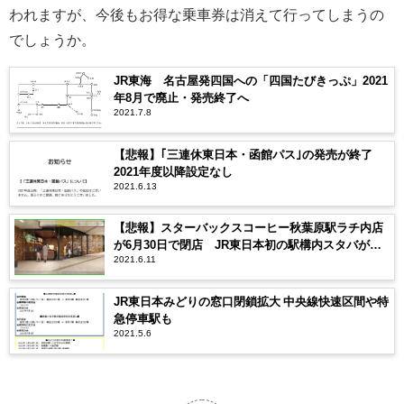
われますが、今後もお得な乗車券は消えて行ってしまうの
でしょうか。
JR東海 名古屋発四国への「四国たびきっぷ」2021
年8月で廃止・発売終了へ
2021.7.8
【悲報】｢三連休東日本・函館パス｣の発売が終了
2021年度以降設定なし
2021.6.13
【悲報】スターバックスコーヒー秋葉原駅ラチ内店
が6月30日で閉店 JR東日本初の駅構内スタバが消
2021.6.11
滅
JR東日本みどりの窓口閉鎖拡大 中央線快速区間や特
急停車駅も
2021.5.6