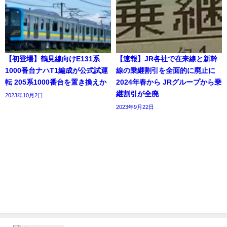
【初登場】鶴見線向けE131系
【速報】JR各社で在来線と新幹
1000番台ナハT1編成が公式試運
線の乗継割引を全面的に廃止に
転 205系1000番台を置き換えか
2024年春から JRグループから乗
継割引が全廃
2023年10月2日
2023年9月22日